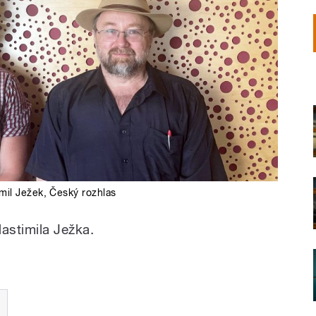
imil Ježek
,
Český rozhlas
astimila Ježka.