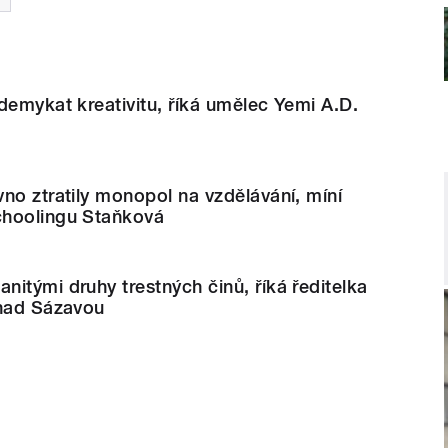
demykat kreativitu, říká umělec Yemi A.D.
no ztratily monopol na vzdělávání, míní
choolingu Staňková
itými druhy trestných činů, říká ředitelka
 nad Sázavou