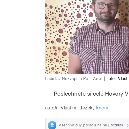
Ladislav Nekvapil a Petr Vorel
|
foto:
Vlast
Poslechněte si celé Hovory Vl
autoři:
Vlastimil Ježek
,
knem
Všechny díly pořadu na mujRozhlas