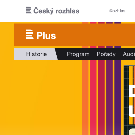
Přejít k hlavnímu obsahu
iRozhlas
Historie
Program
Pořady
Audi