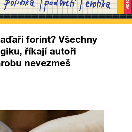
ďaři forint? Všechny
iku, říkají autoři
 hrobu nevezmeš