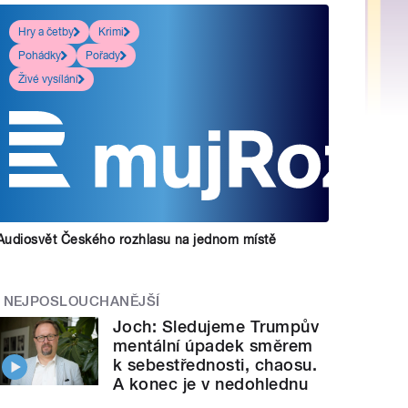
Hry a četby
Krimi
Pohádky
Pořady
Živé vysílání
Audiosvět Českého rozhlasu na jednom místě
NEJPOSLOUCHANĚJŠÍ
Joch: Sledujeme Trumpův
mentální úpadek směrem
k sebestřednosti, chaosu.
A konec je v nedohlednu