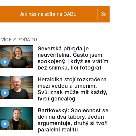
Jak nás naladíte na DABu
VÍCE Z POŘADU
Severská příroda je
neuvěřitelná. Často jsem
spokojený, i když se vrátím
bez snímku, líčí fotograf
Heraldika stojí rozkročena
mezi vědou a uměním.
Svůj znak může mít každý,
tvrdí genealog
Bartkovský: Společnost se
dělí na dva tábory. Jeden
argumentuje, druhý si tvoří
paralelní realitu