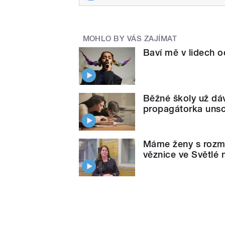
MOHLO BY VÁS ZAJÍMAT
Baví mě v lidech o
Běžné školy už dáv
propagátorka uns
Máme ženy s rozman
věznice ve Světlé