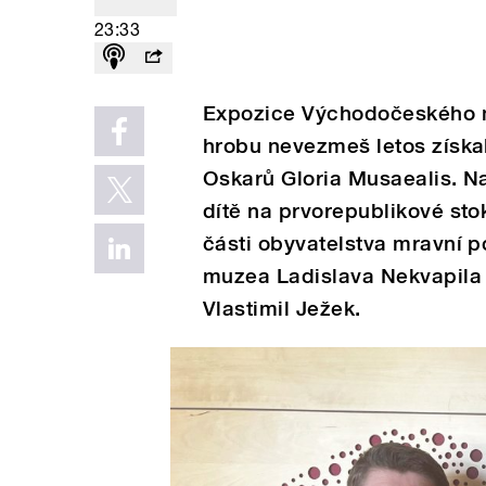
23:33
Expozice Východočeského m
hrobu nevezmeš letos získa
Oskarů Gloria Musaealis. Na
dítě na prvorepublikové sto
části obyvatelstva mravní p
muzea Ladislava Nekvapila 
Vlastimil Ježek.