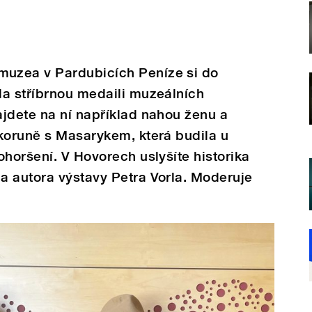
uzea v Pardubicích Peníze si do
la stříbrnou medaili muzeálních
jdete na ní například nahou ženu a
koruně s Masarykem, která budila u
ohoršení. V Hovorech uslyšíte historika
a autora výstavy Petra Vorla. Moderuje