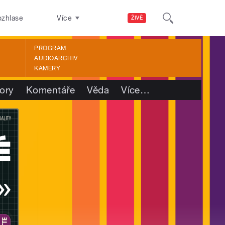
ozhlase
Více
ŽIVĚ
PROGRAM
AUDIOARCHIV
KAMERY
ory
Komentáře
Věda
Více
…