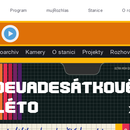
Program
mujRozhlas
Stanice
O r
oarchiv
Kamery
O stanici
Projekty
Rozhov