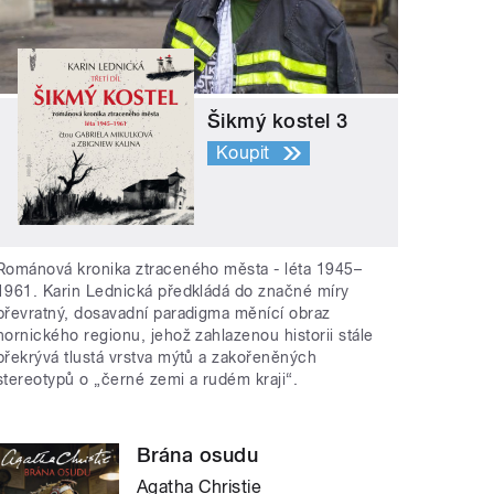
Šikmý kostel 3
Koupit
Románová kronika ztraceného města - léta 1945–
1961. Karin Lednická předkládá do značné míry
převratný, dosavadní paradigma měnící obraz
hornického regionu, jehož zahlazenou historii stále
překrývá tlustá vrstva mýtů a zakořeněných
stereotypů o „černé zemi a rudém kraji“.
Brána osudu
Agatha Christie