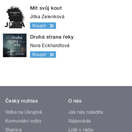
Mít svůj kout
Jitka Zelenková
Koupit
Druhá strana řeky
Nora Eckhardtová
Koupit
Český rozhlas
O nás
Válka na Ukrajině
Jak nás naladíte
Komunální volby
Nápověda
Stanice
Lidé v rádiu