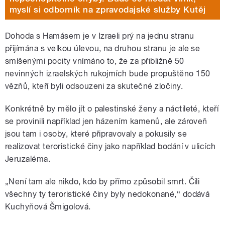
myslí si odborník na zpravodajské služby Kutěj
Dohoda s Hamásem je v Izraeli prý na jednu stranu
přijímána s velkou úlevou, na druhou stranu je ale se
smíšenými pocity vnímáno to, že za přibližně 50
nevinných izraelských rukojmích bude propuštěno 150
vězňů, kteří byli odsouzeni za skutečné zločiny.
Konkrétně by mělo jít o palestinské ženy a náctileté, kteří
se provinili například jen házením kamenů, ale zároveň
jsou tam i osoby, které připravovaly a pokusily se
realizovat teroristické činy jako například bodání v ulicích
Jeruzaléma.
„Není tam ale nikdo, kdo by přímo způsobil smrt. Čili
všechny ty teroristické činy byly nedokonané,“ dodává
Kuchyňová Šmigolová.