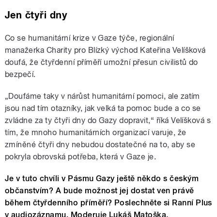
Jen čtyři dny
Co se humanitární krize v Gaze týče, regionální
manažerka Charity pro Blízký východ Kateřina Velíšková
doufá, že čtyřdenní příměří umožní přesun civilistů do
bezpečí.
„Doufáme taky v nárůst humanitární pomoci, ale zatím
jsou nad tím otazníky, jak velká ta pomoc bude a co se
zvládne za ty čtyři dny do Gazy dopravit,“ říká Velíšková s
tím, že mnoho humanitárních organizací varuje, že
zmíněné čtyři dny nebudou dostatečné na to, aby se
pokryla obrovská potřeba, která v Gaze je.
Je v tuto chvíli v Pásmu Gazy ještě někdo s českým
občanstvím? A bude možnost jej dostat ven právě
během čtyřdenního příměří? Poslechněte si Ranní Plus
v audiozáznamu. Moderuje Lukáš Matoška.