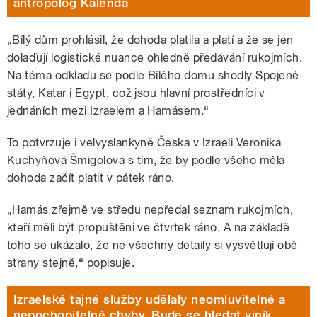
antropolog Kalenda
„
Bílý dům prohlásil, že dohoda platila a platí a že se jen
dolaďují logistické nuance ohledně předávání rukojmích.
Na téma odkladu se podle Bílého domu shodly Spojené
státy, Katar i Egypt, což jsou hlavní prostředníci v
jednáních mezi Izraelem a Hamásem.
“
To potvrzuje i velvyslankyně Česka v Izraeli Veronika
Kuchyňová Šmigolová s tím, že by podle všeho měla
dohoda začít platit v pátek ráno.
„Hamás zřejmě ve středu nepředal seznam rukojmích,
kteří měli být propuštěni ve čtvrtek ráno. A na základě
toho se ukázalo, že ne všechny detaily si vysvětlují obě
strany stejně,“ popisuje.
Izraelské tajné služby udělaly neomluvitelné a
nepochopitelné chyby. Bude se hledat viník,