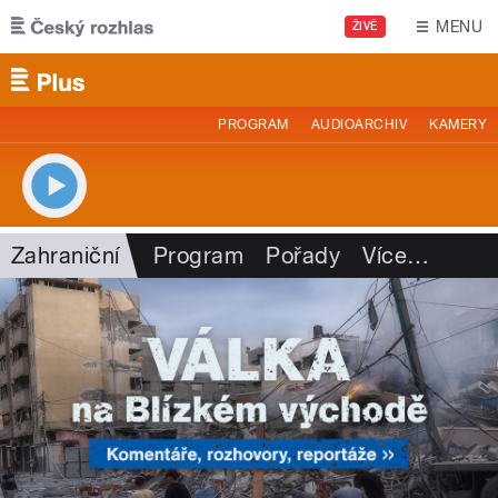
Přejít k hlavnímu obsahu
MENU
ŽIVĚ
PROGRAM
AUDIOARCHIV
KAMERY
Zahraniční
Program
Pořady
Více
…