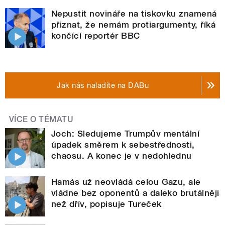
Nepustit novináře na tiskovku znamená
přiznat, že nemám protiargumenty, říká
končící reportér BBC
Jak nás naladíte na DABu
VÍCE O TÉMATU
Joch: Sledujeme Trumpův mentální
úpadek směrem k sebestřednosti,
chaosu. A konec je v nedohlednu
Hamás už neovládá celou Gazu, ale
vládne bez oponentů a daleko brutálněji
než dřív, popisuje Tureček