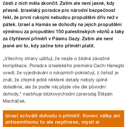
části z nich měla skončit. Zatím ale není jasné, kdy
přesně. Izraelský poradce pro národní bezpečnost
řekl, že první rukojmí nebudou propuštěni dřív než v
pátek. Izrael a Hamás se dohodly na jejich propuštění
výměnou za propuštění 150 palestinských vězňů a taky
za čtyřdenní příměří v Pásmu Gazy. Zatím ale není
jasné ani to, kdy začne toto příměří platit.
„Všechny strany ujišťují, že nejde o žádné závažné
komplikace. Poradce izraelského premiéra Cachi Hanegbi
uvedl, že vyjednávání o rukojmích pokračují, z čehož je
znát, že zřejmě ještě některé detaily nebyly úplně
doladěné, ale že podle něj půjde vše dle původní
dohody
,“ nastiňuje blízkovýchodní zpravodaj Štěpán
Macháček.
Izrael schválil dohodu o příměří. Konec války ani
antisemitismu to ale nepřinese, myslí si