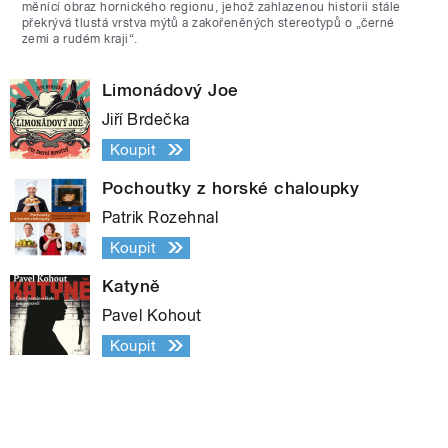
měnící obraz hornického regionu, jehož zahlazenou historii stále
překrývá tlustá vrstva mýtů a zakořeněných stereotypů o „černé
zemi a rudém kraji“.
Limonádový Joe
Jiří Brdečka
Koupit
Pochoutky z horské chaloupky
Patrik Rozehnal
Koupit
Katyně
Pavel Kohout
Koupit