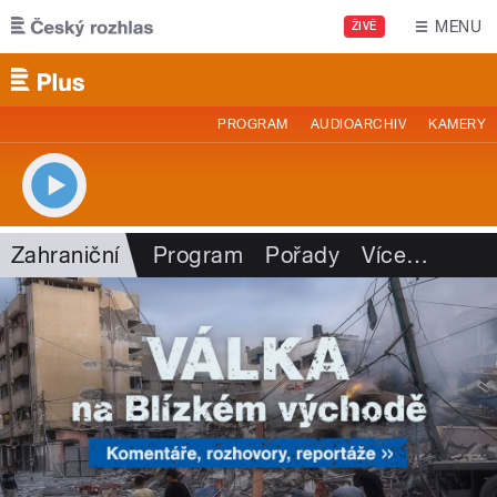
Přejít k hlavnímu obsahu
MENU
ŽIVĚ
PROGRAM
AUDIOARCHIV
KAMERY
Zahraniční
Program
Pořady
Více
…