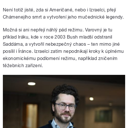
Není totiž jisté, zda si Američané, nebo i Izraelci, přejí
Chámenejího smrt a vytvoření jeho mučednické legendy.
Možná si ani nepřejí náhlý pád režimu. Varovný je tu
příklad Iráku, kde v roce 2003 Bush mladší odstranil
Saddáma, a vytvořil nebezpečný chaos – ten mimo jiné
posílil i Íránce. Izraelci zatím nepodnikají kroky k úplnému
ekonomickému podlomení režimu, například zničením
těžebních zařízení.