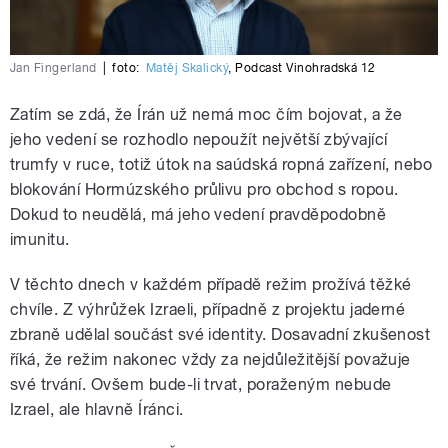
Jan Fingerland
|
foto:
Matěj Skalický
,
Podcast Vinohradská 12
Zatím se zdá, že Írán už nemá moc čím bojovat, a že
jeho vedení se rozhodlo nepoužít největší zbývající
trumfy v ruce, totiž útok na saúdská ropná zařízení, nebo
blokování Hormúzského průlivu pro obchod s ropou.
Dokud to neudělá, má jeho vedení pravděpodobně
imunitu.
V těchto dnech v každém případě režim prožívá těžké
chvíle. Z výhrůžek Izraeli, případně z projektu jaderné
zbraně udělal součást své identity. Dosavadní zkušenost
říká, že režim nakonec vždy za nejdůležitější považuje
své trvání. Ovšem bude-li trvat, poraženým nebude
Izrael, ale hlavně Íránci.