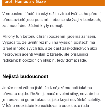
proti Hamásu v Gaze
V neposlední řadě íránský režim ztrácí tvář. Jeho přední
představitelé jsou po smrti nebo se skrývají v bunkrech,
zatímco Íránci žádné kryty nemají.
Miliony tun betonu chrání podzemní jaderná zařízení.
Vypadá to, že uvnitř režimu i na vyšších postech má
Izrael mnoho svých lidí, a že část záškodnických akcí
neprovedli agenti vyslaní z Izraele, ale příslušníci
radikálních opozičních skupin, tedy domácí lidé.
Nejistá budoucnost
Jenže není vůbec jisté, že k nějakému politickému
převratu dojde. Režim je nadále velmi silný, nevede ho
jen unavená gerontokracie, jako kdysi sovětské satelity.
V Íránu neexistuje konsolidovaná opozice, a řada