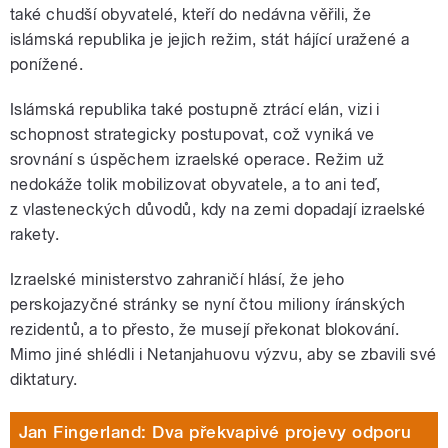
také chudší obyvatelé, kteří do nedávna věřili, že
islámská republika je jejich režim, stát hájící uražené a
ponížené.
Islámská republika také postupně ztrácí elán, vizi i
schopnost strategicky postupovat, což vyniká ve
srovnání s úspěchem izraelské operace. Režim už
nedokáže tolik mobilizovat obyvatele, a to ani teď,
z vlasteneckých důvodů, kdy na zemi dopadají izraelské
rakety.
Izraelské ministerstvo zahraničí hlásí, že jeho
perskojazyčné stránky se nyní čtou miliony íránských
rezidentů, a to přesto, že musejí překonat blokování.
Mimo jiné shlédli i Netanjahuovu výzvu, aby se zbavili své
diktatury.
Jan Fingerland: Dva překvapivé projevy odporu