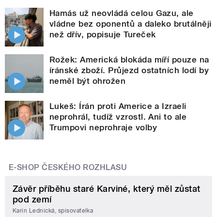
Hamás už neovládá celou Gazu, ale
vládne bez oponentů a daleko brutálněji
než dřív, popisuje Tureček
Rožek: Americká blokáda míří pouze na
íránské zboží. Průjezd ostatních lodí by
neměl být ohrožen
Lukeš: Írán proti Americe a Izraeli
neprohrál, tudíž vzrostl. Ani to ale
Trumpovi neprohraje volby
E-SHOP ČESKÉHO ROZHLASU
Závěr příběhu staré Karviné, který měl zůstat
pod zemí
Karin Lednická, spisovatelka