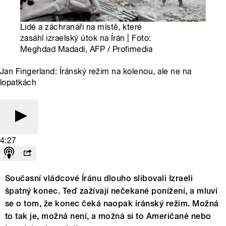
Lidé a záchranáři na místě, které
zasáhl izraelský útok na Írán | Foto:
Meghdad Madadi, AFP / Profimedia
Jan Fingerland: Íránský režim na kolenou, ale ne na
lopatkách
4:27
Současní vládcové Íránu dlouho slibovali Izraeli
špatný konec. Teď zažívají nečekané ponížení, a mluví
se o tom, že konec čeká naopak íránský režim. Možná
to tak je, možná není, a možná si to Američané nebo