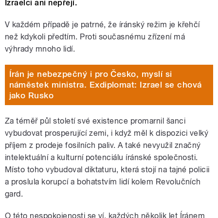
Izraelci ani nepřejí.
V každém případě je patrné, že íránský režim je křehčí
než kdykoli předtím. Proti současnému zřízení má
výhrady mnoho lidí.
Írán je nebezpečný i pro Česko, myslí si
náměstek ministra. Exdiplomat: Izrael se chová
jako Rusko
Za téměř půl století své existence promarnil šanci
vybudovat prosperující zemi, i když měl k dispozici velký
příjem z prodeje fosilních paliv. A také nevyužil značný
intelektuální a kulturní potenciálu íránské společnosti.
Místo toho vybudoval diktaturu, která stojí na tajné policii
a proslula korupcí a bohatstvím lidí kolem Revolučních
gard.
O této nespokojenosti se ví, každých několik let Íránem