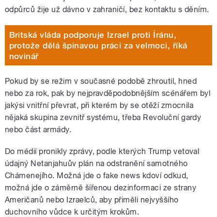
odpůrců žije už dávno v zahraničí, bez kontaktu s děním.
Britská vláda podporuje Izrael proti Íránu,
protože dělá špinavou práci za velmoci, říká
novinář
Pokud by se režim v současné podobě zhroutil, hned
nebo za rok, pak by nejpravděpodobnějším scénářem byl
jakýsi vnitřní převrat, při kterém by se otěží zmocnila
nějaká skupina zevnitř systému, třeba Revoluční gardy
nebo část armády.
Do médií pronikly zprávy, podle kterých Trump vetoval
údajný Netanjahuův plán na odstranění samotného
Chámenejího. Možná jde o fake news kdoví odkud,
možná jde o záměrně šířenou dezinformaci ze strany
Američanů nebo Izraelců, aby přiměli nejvyššího
duchovního vůdce k určitým krokům.