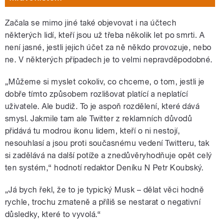
Začala se mimo jiné také objevovat i na účtech
některých lidí, kteří jsou už třeba několik let po smrti. A
není jasné, jestli jejich účet za ně někdo provozuje, nebo
ne. V některých případech je to velmi nepravděpodobné.
„Můžeme si myslet cokoliv, co chceme, o tom, jestli je
dobře tímto způsobem rozlišovat platící a neplatící
uživatele. Ale budiž. To je aspoň rozdělení, které dává
smysl. Jakmile tam ale Twitter z reklamních důvodů
přidává tu modrou ikonu lidem, kteří o ni nestojí,
nesouhlasí a jsou proti současnému vedení Twitteru, tak
si zadělává na další potíže a znedůvěryhodňuje opět celý
ten systém,“ hodnotí redaktor Deníku N Petr Koubský.
„Já bych řekl, že to je typický Musk – dělat věci hodně
rychle, trochu zmateně a příliš se nestarat o negativní
důsledky, které to vyvolá.“