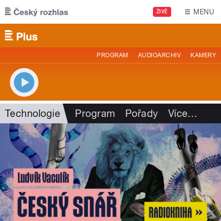
Přejít k hlavnímu obsahu
MENU
ŽIVĚ
PROGRAM
AUDIOARCHIV
KAMERY
Technologie
Program
Pořady
Více
…