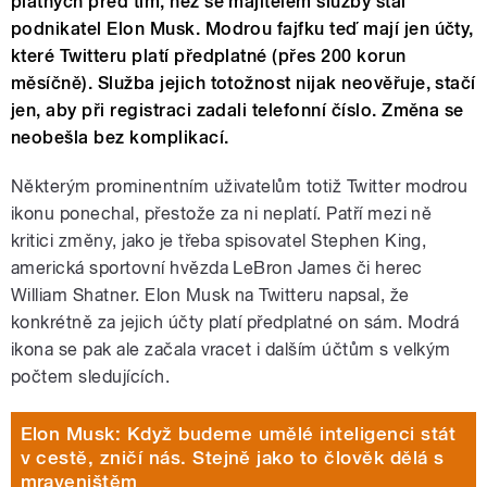
platných před tím, než se majitelem služby stal
podnikatel Elon Musk. Modrou fajfku teď mají jen účty,
které Twitteru platí předplatné (přes 200 korun
měsíčně). Služba jejich totožnost nijak neověřuje, stačí
jen, aby při registraci zadali telefonní číslo. Změna se
neobešla bez komplikací.
Některým prominentním uživatelům totiž Twitter modrou
ikonu ponechal, přestože za ni neplatí. Patří mezi ně
kritici změny, jako je třeba spisovatel Stephen King,
americká sportovní hvězda LeBron James či herec
William Shatner. Elon Musk na Twitteru napsal, že
konkrétně za jejich účty platí předplatné on sám. Modrá
ikona se pak ale začala vracet i dalším účtům s velkým
počtem sledujících.
Elon Musk: Když budeme umělé inteligenci stát
v cestě, zničí nás. Stejně jako to člověk dělá s
mraveništěm