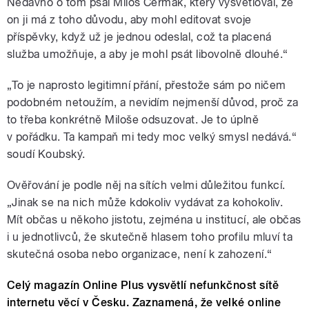
Nedávno o tom psal Miloš Čermák, který vysvětloval, že
on ji má z toho důvodu, aby mohl editovat svoje
příspěvky, když už je jednou odeslal, což ta placená
služba umožňuje, a aby je mohl psát libovolně dlouhé.“
„To je naprosto legitimní přání, přestože sám po ničem
podobném netoužím, a nevidím nejmenší důvod, proč za
to třeba konkrétně Miloše odsuzovat. Je to úplně
v pořádku. Ta kampaň mi tedy moc velký smysl nedává.“
soudí Koubský.
Ověřování je podle něj na sítích velmi důležitou funkcí.
„Jinak se na nich může kdokoliv vydávat za kohokoliv.
Mít občas u někoho jistotu, zejména u institucí, ale občas
i u jednotlivců, že skutečně hlasem toho profilu mluví ta
skutečná osoba nebo organizace, není k zahození.“
Celý magazín Online Plus vysvětlí nefunkčnost sítě
internetu věcí v Česku. Zaznamená, že velké online