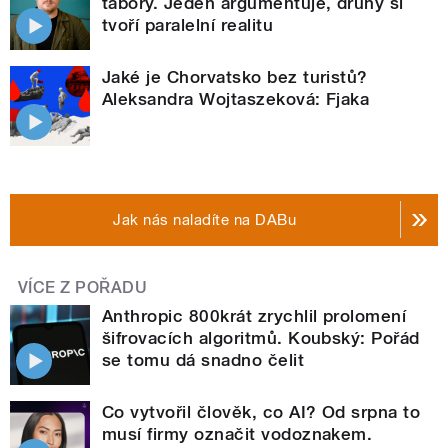
tábory. Jeden argumentuje, druhý si
tvoří paralelní realitu
Jaké je Chorvatsko bez turistů?
Aleksandra Wojtaszeková: Fjaka
Jak nás naladíte na DABu
VÍCE Z POŘADU
Anthropic 800krát zrychlil prolomení
šifrovacích algoritmů. Koubský: Pořád
se tomu dá snadno čelit
Co vytvořil člověk, co AI? Od srpna to
musí firmy označit vodoznakem.