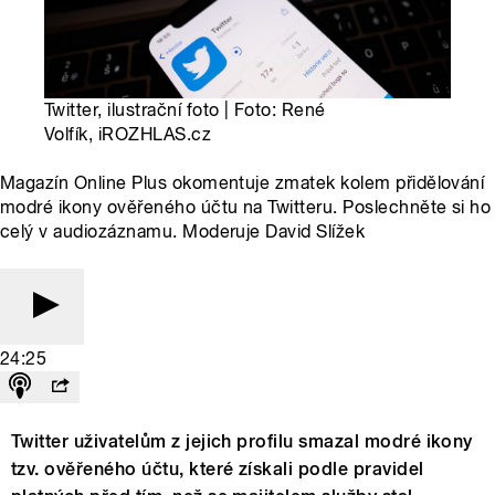
Twitter, ilustrační foto | Foto: René
Volfík, iROZHLAS.cz
Magazín Online Plus okomentuje zmatek kolem přidělování
modré ikony ověřeného účtu na Twitteru. Poslechněte si ho
celý v audiozáznamu. Moderuje David Slížek
24:25
Twitter uživatelům z jejich profilu smazal modré ikony
tzv. ověřeného účtu, které získali podle pravidel