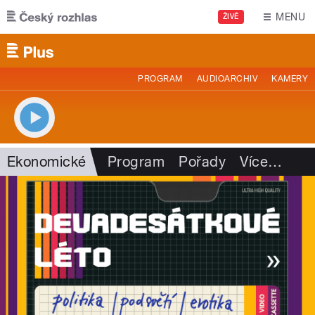
Přejít k hlavnímu obsahu
MENU
ŽIVĚ
PROGRAM
AUDIOARCHIV
KAMERY
Ekonomické
Program
Pořady
Více
…