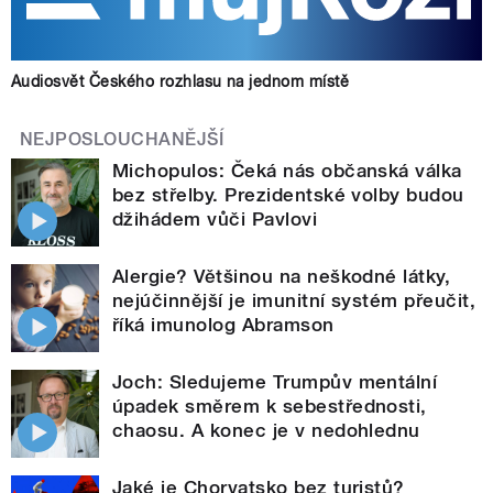
Audiosvět Českého rozhlasu na jednom místě
NEJPOSLOUCHANĚJŠÍ
Michopulos: Čeká nás občanská válka
bez střelby. Prezidentské volby budou
džihádem vůči Pavlovi
Alergie? Většinou na neškodné látky,
nejúčinnější je imunitní systém přeučit,
říká imunolog Abramson
Joch: Sledujeme Trumpův mentální
úpadek směrem k sebestřednosti,
chaosu. A konec je v nedohlednu
Jaké je Chorvatsko bez turistů?