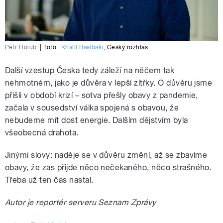
Petr Holub
|
foto:
Khalil Baalbaki
,
Český rozhlas
Další vzestup Česka tedy záleží na něčem tak
nehmotném, jako je důvěra v lepší zítřky. O důvěru jsme
přišli v období krizí – sotva přešly obavy z pandemie,
začala v sousedství válka spojená s obavou, že
nebudeme mít dost energie. Dalším dějstvím byla
všeobecná drahota.
Jinými slovy: naděje se v důvěru změní, až se zbavíme
obavy, že zas přijde něco nečekaného, něco strašného.
Třeba už ten čas nastal.
Autor je reportér serveru Seznam Zprávy