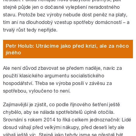
stejně půjde jen o dočasné vylepšení neradostného
stavu. Protože bez výroby nebude dost peněz na platy,
tím ani na dlouhodobý vzestup spotřeby domácností – a
trvalý růst tedy nepřijde.
Petr Holub: Utrácíme jako před krizí, ale za něco
jiného
Ale není důvod zbavovat se předem naděje, navíc za
použití klasického argumentu socialistického
hospodářství. Třeba se výroba posílí v závěsu za
spotřebou, vyloučeno to není.
Zajímavější je zjistit, co podle říjnového šetření ještě
chybělo, aby se nálada spotřebitelů úplně otočila.
Srovnání s rokem 2014 to říká celkem jednoznačně: Lidé
dosud váhají před velkými nákupy, před deseti lety ale
váhali ještě víc. Stejně jako tehdy jsme se přestali bát