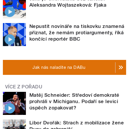
Aleksandra Wojtaszeková: Fjaka
Nepustit novináře na tiskovku znamená
přiznat, že nemám protiargumenty, říká
končící reportér BBC
Jak nás naladíte na DABu
VÍCE Z POŘADU
Matěj Schneider: Středoví demokraté
prohráli v Michiganu. Podaří se levici
úspěch zopakovat?
Libor Dvořák: Strach z mobilizace žene