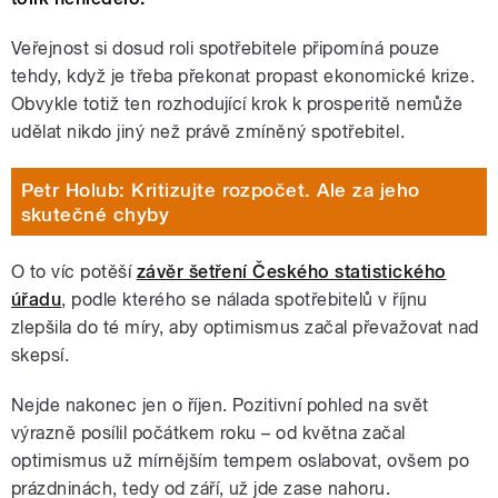
Veřejnost si dosud roli spotřebitele připomíná pouze
tehdy, když je třeba překonat propast ekonomické krize.
Obvykle totiž ten rozhodující krok k prosperitě nemůže
udělat nikdo jiný než právě zmíněný spotřebitel.
Petr Holub: Kritizujte rozpočet. Ale za jeho
skutečné chyby
O to víc potěší
závěr šetření Českého statistického
úřadu
, podle kterého se nálada spotřebitelů v říjnu
zlepšila do té míry, aby optimismus začal převažovat nad
skepsí.
Nejde nakonec jen o říjen. Pozitivní pohled na svět
výrazně posílil počátkem roku – od května začal
optimismus už mírnějším tempem oslabovat, ovšem po
prázdninách, tedy od září, už jde zase nahoru.