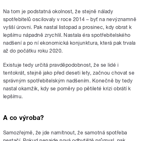
Na tom je podstatná okolnost, že stejně nálady
spotřebitelů oscilovaly v roce 2014 – byť na nevýznamně
vyšší úrovni. Pak nastal listopad a prosinec, kdy obrat k
lepšímu nápadně zrychlil. Nastala éra spotřebitelského
nadšení a po ní ekonomická konjunktura, která pak trvala
až do počátku roku 2020.
Existuje tedy určitá pravděpodobnost, že se lidé i
tentokrát, stejně jako před deseti lety, začnou chovat se
správným spotřebitelským nadšením. Konečně by tedy
nastal okamžik, kdy se poměry po pětileté krizi obrátí k
lepšímu.
A co výroba?
Samozřejmě, že jde namítnout, že samotná spotřeba
nestačí. Pokud nenajde nová odbytiště průmysl, pak