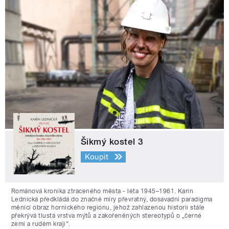
Šikmý kostel 3
Koupit
Románová kronika ztraceného města - léta 1945–1961. Karin
Lednická předkládá do značné míry převratný, dosavadní paradigma
měnící obraz hornického regionu, jehož zahlazenou historii stále
překrývá tlustá vrstva mýtů a zakořeněných stereotypů o „černé
zemi a rudém kraji“.