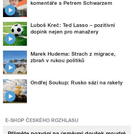
komentáře s Petrem Schwarzem
Luboš Kreč: Ted Lasso – pozitivní
dopink nejen pro manažery
Marek Hudema: Strach z migrace,
zbraň v rukou politiků
Ondřej Soukup: Rusko sází na rakety
E-SHOP ČESKÉHO ROZHLASU
Přijměte pozvání na úsměvný doušek moudré