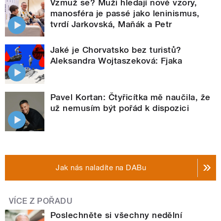
Vzmuž se? Muži hledají nové vzory,
manosféra je passé jako leninismus,
tvrdí Jarkovská, Maňák a Petr
Jaké je Chorvatsko bez turistů?
Aleksandra Wojtaszeková: Fjaka
Pavel Kortan: Čtyřicítka mě naučila, že
už nemusím být pořád k dispozici
Jak nás naladíte na DABu
VÍCE Z POŘADU
Poslechněte si všechny nedělní