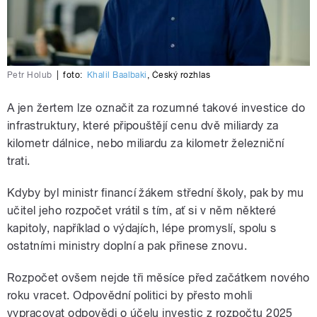
Petr Holub
|
foto:
Khalil Baalbaki
,
Český rozhlas
A jen žertem lze označit za rozumné takové investice do
infrastruktury, které připouštějí cenu dvě miliardy za
kilometr dálnice, nebo miliardu za kilometr železniční
trati.
Kdyby byl ministr financí žákem střední školy, pak by mu
učitel jeho rozpočet vrátil s tím, ať si v něm některé
kapitoly, například o výdajích, lépe promyslí, spolu s
ostatními ministry doplní a pak přinese znovu.
Rozpočet ovšem nejde tři měsíce před začátkem nového
roku vracet. Odpovědní politici by přesto mohli
vypracovat odpovědi o účelu investic z rozpočtu 2025