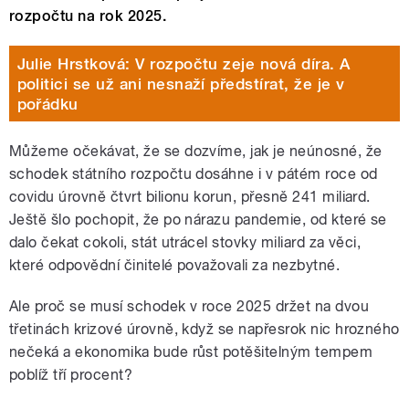
rozpočtu na rok 2025.
Julie Hrstková: V rozpočtu zeje nová díra. A
politici se už ani nesnaží předstírat, že je v
pořádku
Můžeme očekávat, že se dozvíme, jak je neúnosné, že
schodek státního rozpočtu dosáhne i v pátém roce od
covidu úrovně čtvrt bilionu korun, přesně 241 miliard.
Ještě šlo pochopit, že po nárazu pandemie, od které se
dalo čekat cokoli, stát utrácel stovky miliard za věci,
které odpovědní činitelé považovali za nezbytné.
Ale proč se musí schodek v roce 2025 držet na dvou
třetinách krizové úrovně, když se napřesrok nic hrozného
nečeká a ekonomika bude růst potěšitelným tempem
poblíž tří procent?