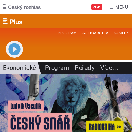
Přejít k hlavnímu obsahu
MENU
ŽIVĚ
PROGRAM
AUDIOARCHIV
KAMERY
Ekonomické
Program
Pořady
Více
…