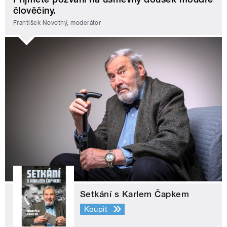
člověčiny.
František Novotný, moderátor
Setkání s Karlem Čapkem
Koupit