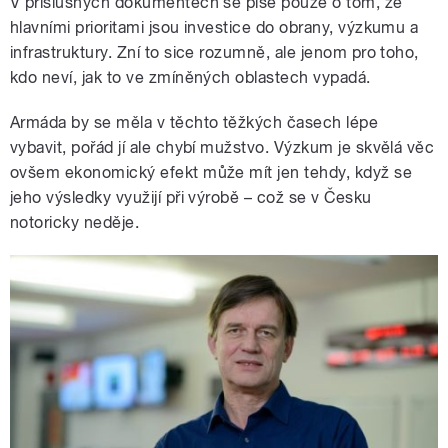
V příslušných dokumentech se píše pouze o tom, že
hlavními prioritami jsou investice do obrany, výzkumu a
infrastruktury. Zní to sice rozumně, ale jenom pro toho,
kdo neví, jak to ve zmíněných oblastech vypadá.
Armáda by se měla v těchto těžkých časech lépe
vybavit, pořád jí ale chybí mužstvo. Výzkum je skvělá věc
ovšem ekonomický efekt může mít jen tehdy, když se
jeho výsledky využijí při výrobě – což se v Česku
notoricky neděje.