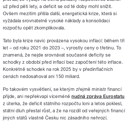
už před pěti lety, a deficit se od té doby mohl snížit.
Ovšem mezitím přišla další, energetická krize, která si
vyžádala srovnatelně vysoké náklady a konsolidaci
rozpočtu opět zkomplikovala.
Tato byla krize navíc provázena vysokou inflací: během tří
let – od roku 2021 do 2023 –, vyrostly ceny o třetinu. To
znamená, že nejde srovnávat současné deficity se
schodky z období před inflací bez započtení této inflace.
Konkrétně schodek na rok 2025 by v předinflačních
cenách nedosahoval ani 150 miliard.
Po takovém vysvětlení, se kterým zřejmě ministr financí
přijde, ani nepřekvapí víceméně
nudná zpráva Eurostatu
z úterka, že deficit státního rozpočtu loni a letos poklesl,
státní dluh přestal růst, a že na rozdíl od veřejných financí
jiných států vlastně Česku nic zásadního nehrozí.