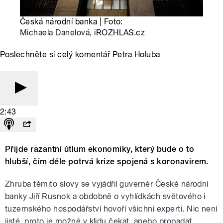
Česká národní banka | Foto:
Michaela Danelová
, iROZHLAS.cz
Poslechněte si celý komentář Petra Holuba
2:43
Přijde razantní útlum ekonomiky, který bude o to
hlubší, čím déle potrvá krize spojená s koronavirem.
Zhruba těmito slovy se vyjádřil guvernér České národní
banky Jiří Rusnok a obdobně o vyhlídkách světového i
tuzemského hospodářství hovoří všichni experti. Nic není
jisté, proto je možné v klidu čekat, anebo propadat