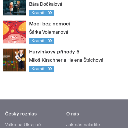
Bára Dočkalová
Koupit
Moci bez nemoci
Šárka Volemanová
Koupit
Hurvínkovy příhody 5
Miloš Kirschner a Helena Štáchová
Koupit
Český rozhlas
O nás
Válka na Ukrajině
Jak nás naladíte