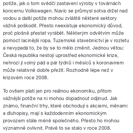
potíže, jak o tom svědčí zastavení výroby v továrnách
koncernu Volkswagen. Navíc se průmysl sotva držel nad
vodou a další potíže mohou zvláště některé sektory
vážně poškodit. Přesto neexistuje ekonomický důvod,
proč plošně přestat vyrábět. Některým odvětvím může
pomoct lacinější ropa. Tuzemské stavebnictví je v rozletu
a nevypadá to, že by se to mělo změnit. Jednou větou:
Česká republika nestojí uprostřed ekonomické krize,
nehrozí jí volný pád a pár týdnů i měsíců s koronavirem
může relativně dobře přežít. Rozhodně lépe než v
krizovém roce 2008.
To ovšem platí jen pro reálnou ekonomiku, přitom
vážnější potíže na ni mohou dopadnout odjinud. Jak
známo, finanční trhy, které obchodují s akciemi, měnami
a dluhopisy, mají s každodenním ekonomickým
provozem stále méně společného. Přesto ho mohou
významně ovlivnit. Právě to se stalo v roce 2008.