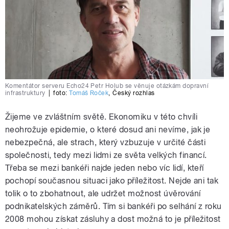
Komentátor serveru Echo24 Petr Holub se věnuje otázkám dopravní
infrastruktury
|
foto:
Tomáš Roček
,
Český rozhlas
Žijeme ve zvláštním světě. Ekonomiku v této chvíli
neohrožuje epidemie, o které dosud ani nevíme, jak je
nebezpečná, ale strach, který vzbuzuje v určité části
společnosti, tedy mezi lidmi ze světa velkých financí.
Třeba se mezi bankéři najde jeden nebo víc lidí, kteří
pochopí současnou situaci jako příležitost. Nejde ani tak
tolik o to zbohatnout, ale udržet možnost úvěrování
podnikatelských záměrů. Tím si bankéři po selhání z roku
2008 mohou získat zásluhy a dost možná to je příležitost