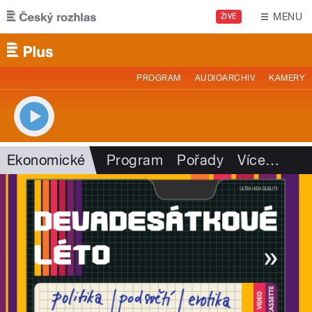
Přejít k hlavnímu obsahu
MENU
ŽIVĚ
PROGRAM
AUDIOARCHIV
KAMERY
Ekonomické
Program
Pořady
Více
…