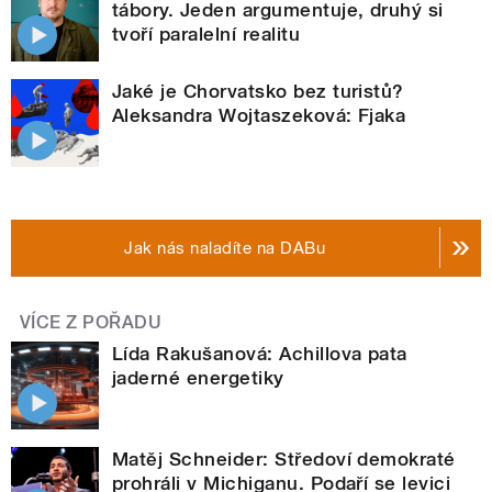
tábory. Jeden argumentuje, druhý si
tvoří paralelní realitu
Jaké je Chorvatsko bez turistů?
Aleksandra Wojtaszeková: Fjaka
Jak nás naladíte na DABu
VÍCE Z POŘADU
Lída Rakušanová: Achillova pata
jaderné energetiky
Matěj Schneider: Středoví demokraté
prohráli v Michiganu. Podaří se levici