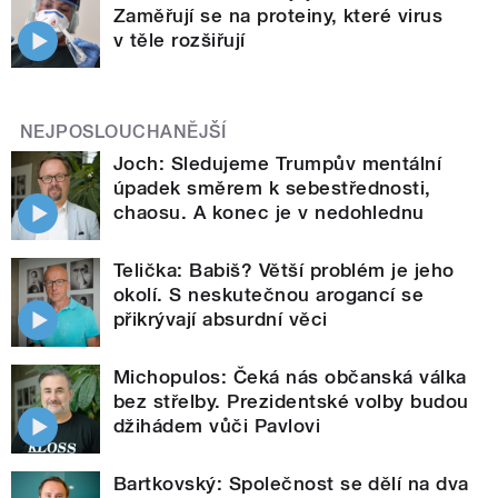
Zaměřují se na proteiny, které virus
v těle rozšiřují
NEJPOSLOUCHANĚJŠÍ
Joch: Sledujeme Trumpův mentální
úpadek směrem k sebestřednosti,
chaosu. A konec je v nedohlednu
Telička: Babiš? Větší problém je jeho
okolí. S neskutečnou arogancí se
přikrývají absurdní věci
Michopulos: Čeká nás občanská válka
bez střelby. Prezidentské volby budou
džihádem vůči Pavlovi
Bartkovský: Společnost se dělí na dva