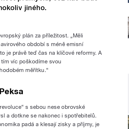
hokoliv jiného.
ropský plán za příležitost. „Měli
avirového období s méně emisní
o je právě teď čas na klíčové reformy. A
 tím víc poškodíme svou
hodobém měřítku.“
 Peksa
 revoluce“ s sebou nese obrovské
sl a dotkne se nakonec i spotřebitelů.
nomika padá a klesají zisky a příjmy, je