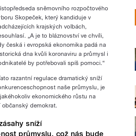
ístopředseda sněmovního rozpočtového
ýboru Skopeček, který kandiduje v
adcházejících krajských volbách,
souhlasí. „A je to bláznovství ve chvíli,
dy česká i evropská ekonomika padá na
istorická dna kvůli koronaviru a průmysl i
odnikatelé by potřebovali spíš pomoci.“
Tato razantní regulace dramatický sníží
onkurenceschopnost naše průmyslu, je
 jakéhokoliv ekonomického růstu na
í občanský demokrat.
zásahy sníží
nost průmyslu, což nás bude