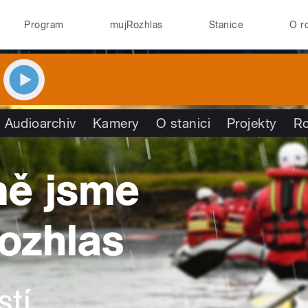
Program
mujRozhlas
Stanice
O r
Audioarchiv
Kamery
O stanici
Projekty
R