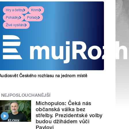
Hry a četby
Krimi
Pohádky
Pořady
Živé vysílání
Audiosvět Českého rozhlasu na jednom místě
NEJPOSLOUCHANĚJŠÍ
Michopulos: Čeká nás
občanská válka bez
střelby. Prezidentské volby
budou džihádem vůči
Pavlovi