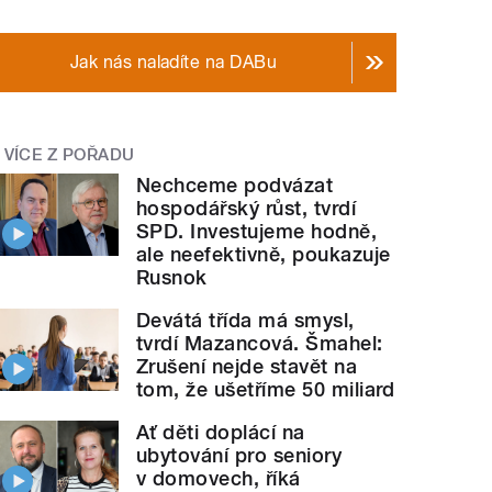
Jak nás naladíte na DABu
VÍCE Z POŘADU
Nechceme podvázat
hospodářský růst, tvrdí
SPD. Investujeme hodně,
ale neefektivně, poukazuje
Rusnok
Devátá třída má smysl,
tvrdí Mazancová. Šmahel:
Zrušení nejde stavět na
tom, že ušetříme 50 miliard
Ať děti doplácí na
ubytování pro seniory
v domovech, říká