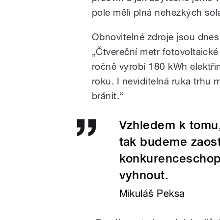
pole měli plná nehezkých solá
Obnovitelné zdroje jsou dnes
„Čtvereční metr fotovoltaické 
ročně vyrobí 180 kWh elektřin
roku. I neviditelná ruka trhu
bránit.“
Vzhledem k tomu,
tak budeme zaost
konkurenceschop
vyhnout.
Mikuláš Peksa