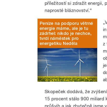
příležitostí si zdražit energi
naprosté bláznovství.“
„
Peníze na podporu větrné
energie máme, ale je tu
i
zádrhel: nikdo je nechce,
m
tvrdí náměstek pro
energetiku Neděla
z
m
o
j
d
a
Skopeček dodává, že zvýšení
15 procent stálo 900 miliard k
průšvih a jak zbytečně jsme 