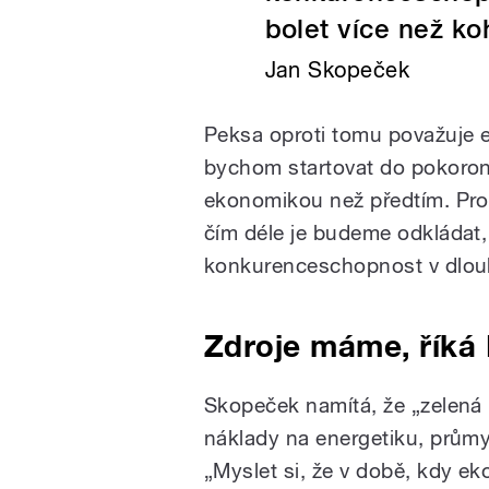
bolet více než ko
Jan Skopeček
Peksa oproti tomu považuje ev
bychom startovat do pokoron
ekonomikou než předtím. Prot
čím déle je budeme odkládat,
konkurenceschopnost v dlou
Zdroje máme, říká
Skopeček namítá, že „zelená
náklady na energetiku, průmy
„Myslet si, že v době, kdy eko