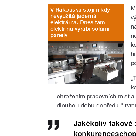
M
V Rakousku stojí nikdy
nevyužitá jaderná
v
elektrárna. Dnes tam
n
elektřinu vyrábí solární
panely
ne
k
h
p
„
k
ohrožením pracovních míst a
dlouhou dobu dopředu,“ tvrd
Jakékoliv takové 
konkurenceschop