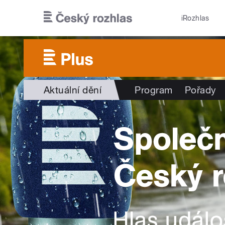
Přejít k hlavnímu obsahu
iRozhlas
Aktuální dění
Program
Pořady