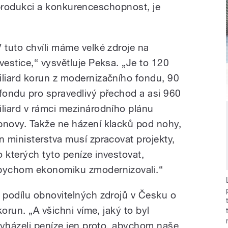
i, produkci a konkurenceschopnost, je
V tuto chvíli máme velké zdroje na
nvestice,“ vysvětluje Peksa. „Je to 120
iliard korun z modernizačního fondu, 90
 fondu pro spravedlivý přechod a asi 960
iliard v rámci mezinárodního plánu
bnovy. Takže ne házení klacků pod nohy,
en ministerstva musí zpracovat projekty,
o kterých tyto peníze investovat,
bychom ekonomiku zmodernizovali.“
 podílu obnovitelných zdrojů v Česku o
orun. „A všichni víme, jaký to byl
vyházeli peníze jen proto, abychom naše