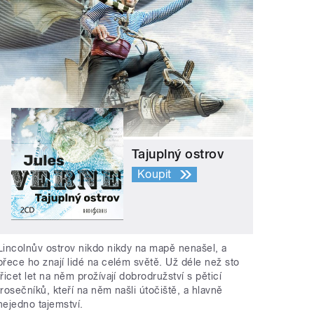
Tajuplný ostrov
Koupit
Lincolnův ostrov nikdo nikdy na mapě nenašel, a
přece ho znají lidé na celém světě. Už déle než sto
třicet let na něm prožívají dobrodružství s pěticí
trosečníků, kteří na něm našli útočiště, a hlavně
nejedno tajemství.