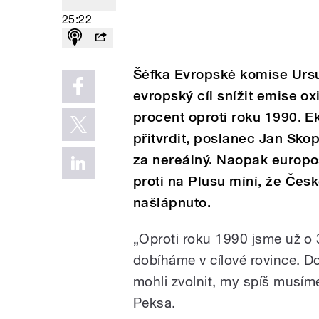
25:22
Šéfka Evropské komise Urs
evropský cíl snížit emise oxi
procent oproti roku 1990. Ek
přitvrdit, poslanec Jan Sko
za nereálný. Naopak europos
proti na Plusu míní, že Čes
našlápnuto.
„Oproti roku 1990 jsme už o 
dobíháme v cílové rovince. D
mohli zvolnit, my spíš musíme
Peksa.