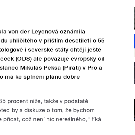
ula von der Leyenová oznámila
du uhličitého v příštím desetiletí o 55
ologové i severské státy chtějí ještě
peček (ODS) ale považuje evropský cíl
lanec Mikuláš Peksa (Piráti) v Pro a
ko má ke splnění plánu dobře
35 procent níže, takže v podstatě
oteď byla diskuze o tom, že bychom
 přidat, což není nic nereálného,“ říká