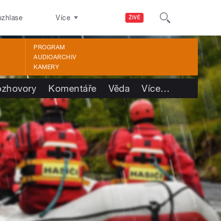
ozhlase
Více
ŽIVĚ
PROGRAM
AUDIOARCHIV
KAMERY
ozhovory
Komentáře
Věda
Více
…