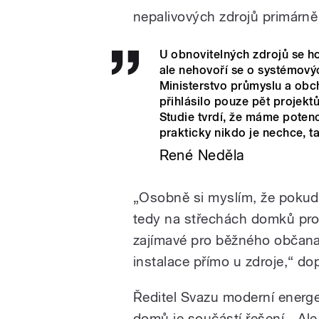
nepalivových zdrojů primárně
U obnovitelných zdrojů se ho
ale nehovoří se o systémovýc
Ministerstvo průmyslu a obch
přihlásilo pouze pět projekt
Studie tvrdí, že máme potenc
prakticky nikdo je nechce, ta
René Neděla
„Osobně si myslím, že pokud 
tedy na střechách domků pro 
zajímavé pro běžného občana 
instalace přímo u zdroje,“ d
Ředitel Svazu moderní energe
domů je součástí řešení. „Al