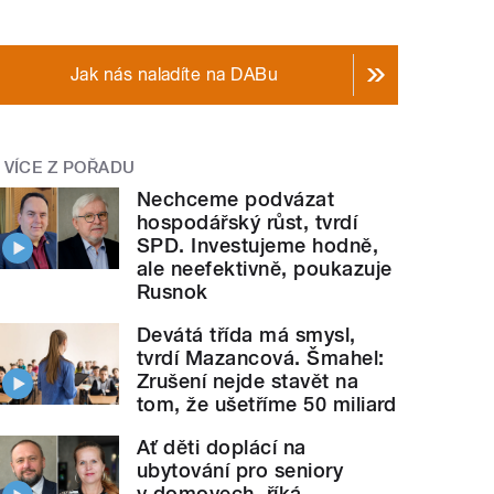
Jak nás naladíte na DABu
VÍCE Z POŘADU
Nechceme podvázat
hospodářský růst, tvrdí
SPD. Investujeme hodně,
ale neefektivně, poukazuje
Rusnok
Devátá třída má smysl,
tvrdí Mazancová. Šmahel:
Zrušení nejde stavět na
tom, že ušetříme 50 miliard
Ať děti doplácí na
ubytování pro seniory
v domovech, říká