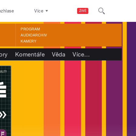
ozhlase
Více
ŽIVĚ
PROGRAM
AUDIOARCHIV
KAMERY
ory
Komentáře
Věda
Více
…