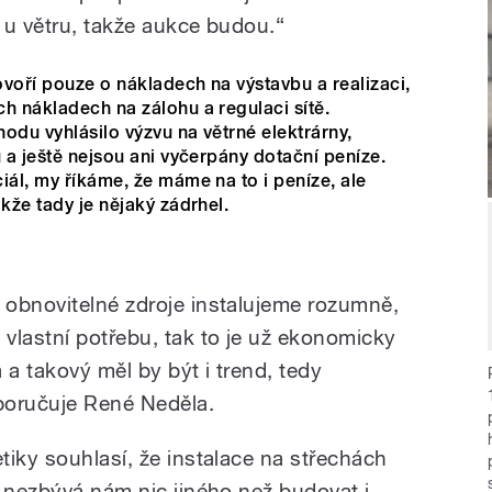
 u větru, takže aukce budou.“
voří pouze o nákladech na výstavbu a realizaci,
h nákladech na zálohu a regulaci sítě.
odu vyhlásilo výzvu na větrné elektrárny,
ů a ještě nejsou ani vyčerpány dotační peníze.
iál, my říkáme, že máme na to i peníze, ale
kže tady je nějaký zádrhel.
obnovitelné zdroje instalujeme rozumně,
vlastní potřebu, tak to je už ekonomicky
a takový měl by být i trend, tedy
oporučuje René Neděla.
tiky souhlasí, že instalace na střechách
e nezbývá nám nic jiného než budovat i