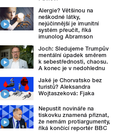
Alergie? Většinou na
neškodné látky,
nejúčinnější je imunitní
systém přeučit, říká
imunolog Abramson
Joch: Sledujeme Trumpův
mentální úpadek směrem
k sebestřednosti, chaosu.
A konec je v nedohlednu
Jaké je Chorvatsko bez
turistů? Aleksandra
Wojtaszeková: Fjaka
Nepustit novináře na
tiskovku znamená přiznat,
že nemám protiargumenty,
říká končící reportér BBC