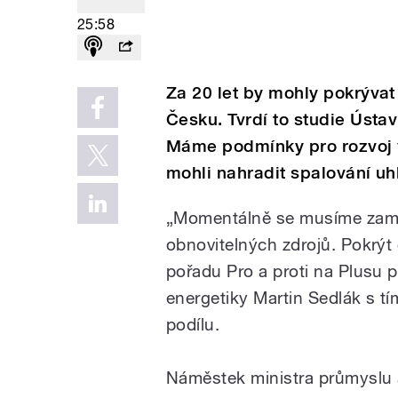
25:58
Za 20 let by mohly pokrývat 
Česku. Tvrdí to studie Ústa
Máme podmínky pro rozvoj v
mohli nahradit spalování uh
„Momentálně se musíme zaměři
obnovitelných zdrojů. Pokrýt čt
pořadu Pro a proti na Plusu 
energetiky Martin Sedlák s tí
podílu.
Náměstek ministra průmyslu 