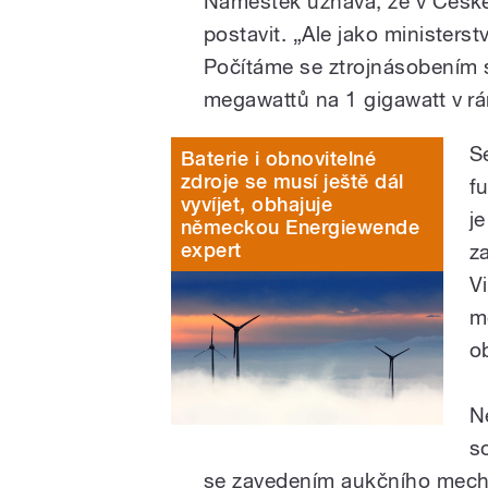
Náměstek uznává, že v České 
postavit. „Ale jako ministerst
Počítáme se ztrojnásobením 
megawattů na 1 gigawatt v rá
S
Baterie i obnovitelné
zdroje se musí ještě dál
fu
vyvíjet, obhajuje
j
německou Energiewende
expert
z
V
m
o
N
s
se zavedením aukčního mecha