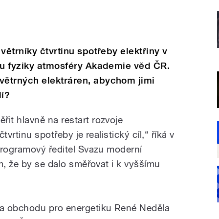
větrníky čtvrtinu spotřeby elektřiny v
vu fyziky atmosféry Akademie věd ČR.
ětrných elektráren, abychom jimi
lí?
t hlavně na restart rozvoje
vrtinu spotřeby je realistický cíl,“ říká v
programový ředitel Svazu moderní
m, že by se dalo směřovat i k vyššímu
a obchodu pro energetiku René Neděla