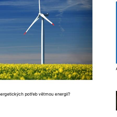
ergetických potřeb větrnou energií?