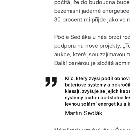
počítá, že do budoucna bude
bezemisní jaderné energetice 
30 procent mi přijde jako velm
Podle Sedláka u nás brzdí roz
podpora na nové projekty. „T
aukce, které jsou zajímavou 
Další bariérou je složitá admi
Klíč, který zvýší podíl obnov
bateriové systémy a pokroči
klesají, zvyšuje se jejich k
systémy budou podstatně le
levnou solární energetiku a
Martin Sedlák