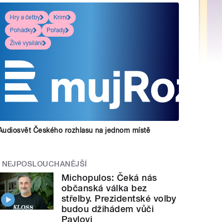
Hry a četby
Krimi
Pohádky
Pořady
Živé vysílání
Audiosvět Českého rozhlasu na jednom místě
NEJPOSLOUCHANĚJŠÍ
Michopulos: Čeká nás
občanská válka bez
střelby. Prezidentské volby
budou džihádem vůči
Pavlovi