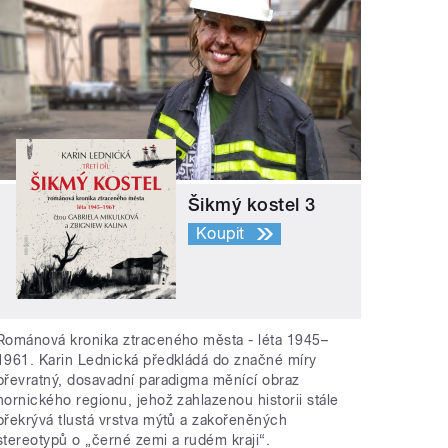
Šikmý kostel 3
Koupit
Románová kronika ztraceného města - léta 1945–
1961. Karin Lednická předkládá do značné míry
převratný, dosavadní paradigma měnící obraz
hornického regionu, jehož zahlazenou historii stále
překrývá tlustá vrstva mýtů a zakořeněných
stereotypů o „černé zemi a rudém kraji“.