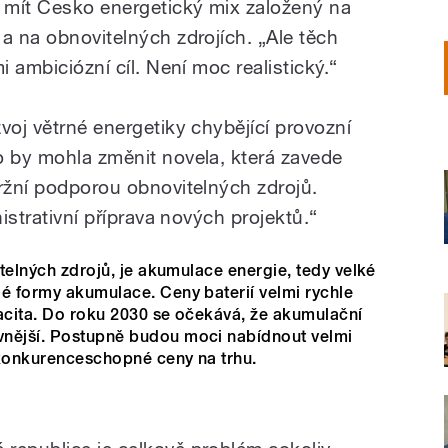
 mít Česko energetický mix založený na
a na obnovitelných zdrojích. „Ale těch
i ambiciózní cíl. Není moc realistický.“
voj větrné energetiky chybějící provozní
o by mohla změnit novela, která zavede
tržní podporou obnovitelných zdrojů.
nistrativní příprava nových projektů.“
itelných zdrojů, je akumulace energie, tedy velké
lé formy akumulace. Ceny baterií velmi rychle
apacita. Do roku 2030 se očekává, že akumulační
vnější. Postupně budou moci nabídnout velmi
 konkurenceschopné ceny na trhu.