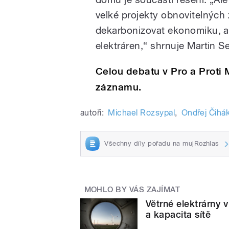
velké projekty obnovitelných
dekarbonizovat ekonomiku, a
elektráren,“ shrnuje Martin S
Celou debatu v Pro a Proti 
záznamu.
autoři:
Michael Rozsypal
,
Ondřej Čihá
Všechny díly pořadu na mujRozhlas
MOHLO BY VÁS ZAJÍMAT
Větrné elektrárny v
a kapacita sítě