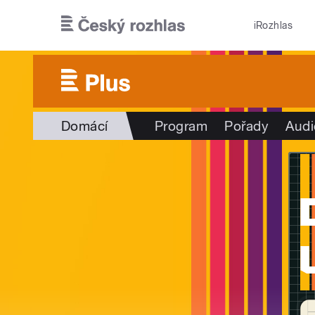
Přejít k hlavnímu obsahu
iRozhlas
Domácí
Program
Pořady
Audi