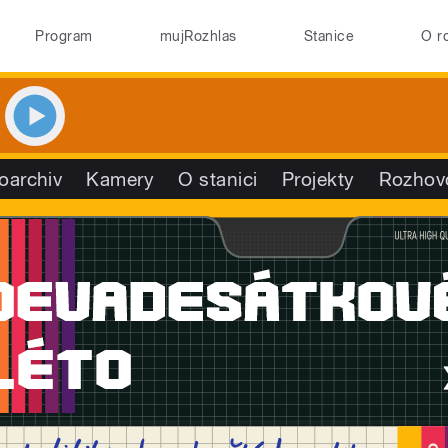
Program
mujRozhlas
Stanice
O r
oarchiv
Kamery
O stanici
Projekty
Rozhov