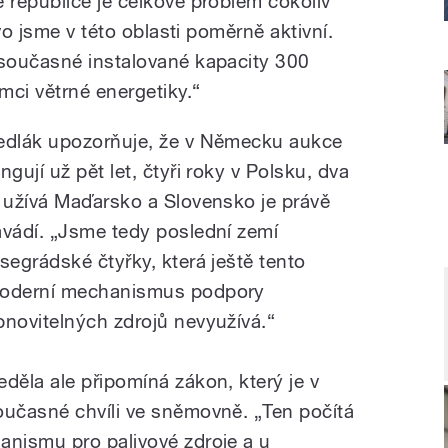
republice je celkově problém cokoliv
vo jsme v této oblasti poměrně aktivní.
současné instalované kapacity 300
mci větrné energetiky.“
edlák upozorňuje, že v Německu aukce
ngují už pět let, čtyři roky v Polsku, dva
e užívá Maďarsko a Slovensko je právě
avádí. „Jsme tedy poslední zemí
isegrádské čtyřky, která ještě tento
oderní mechanismus podpory
bnovitelných zdrojů nevyužívá.“
eděla ale připomíná zákon, který je v
oučasné chvíli ve sněmovně. „Ten počítá
nismu pro palivové zdroje a u