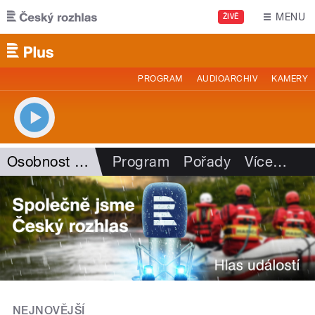
Přejít k hlavnímu obsahu
MENU
ŽIVĚ
PROGRAM
AUDIOARCHIV
KAMERY
Osobnost Plus
Program
Pořady
Více
…
NEJNOVĚJŠÍ