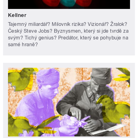
Kellner
Tajemný miliardář? Milovník rizika? Vizionář? Žralok?
Český Steve Jobs? Byznysmen, který si jde tvrdě za
svým? Tichý genius? Predátor, který se pohybuje na
samé hraně?