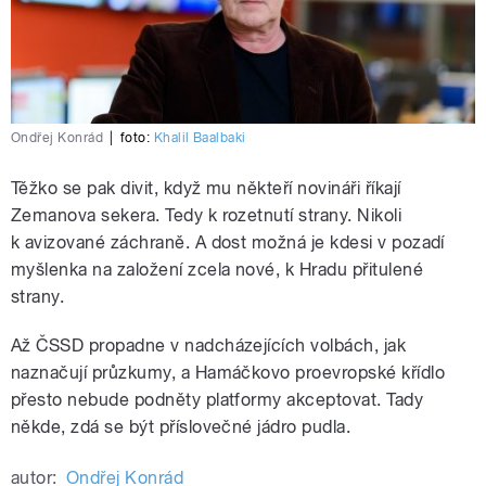
Ondřej Konrád
|
foto:
Khalil Baalbaki
Těžko se pak divit, když mu někteří novináři říkají
Zemanova sekera. Tedy k rozetnutí strany. Nikoli
k avizované záchraně. A dost možná je kdesi v pozadí
myšlenka na založení zcela nové, k Hradu přitulené
strany.
Až ČSSD propadne v nadcházejících volbách, jak
naznačují průzkumy, a Hamáčkovo proevropské křídlo
přesto nebude podněty platformy akceptovat. Tady
někde, zdá se být příslovečné jádro pudla.
autor:
Ondřej Konrád