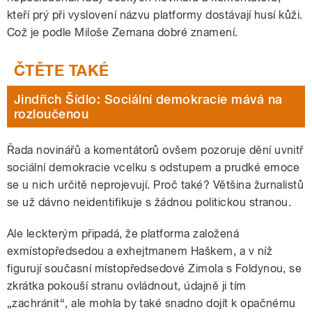
kteří prý při vyslovení názvu platformy dostávají husí kůži.
Což je podle Miloše Zemana dobré znamení.
Jindřich Šídlo: Sociální demokracie mává na
rozloučenou
Řada novinářů a komentátorů ovšem pozoruje dění uvnitř
sociální demokracie vcelku s odstupem a prudké emoce
se u nich určitě neprojevují. Proč také? Většina žurnalistů
se už dávno neidentifikuje s žádnou politickou stranou.
Ale leckterým připadá, že platforma založená
exmístopředsedou a exhejtmanem Haškem, a v níž
figurují současní místopředsedové Zimola s Foldynou, se
zkrátka pokouší stranu ovládnout, údajně ji tím
„zachránit“, ale mohla by také snadno dojít k opačnému