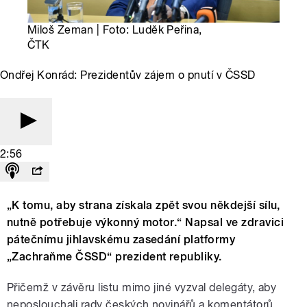
Miloš Zeman | Foto: Luděk Peřina,
ČTK
Ondřej Konrád: Prezidentův zájem o pnutí v ČSSD
2:56
„K tomu, aby strana získala zpět svou někdejší sílu,
nutně potřebuje výkonný motor.“ Napsal ve zdravici
pátečnímu jihlavskému zasedání platformy
„Zachraňme ČSSD“ prezident republiky.
Přičemž v závěru listu mimo jiné vyzval delegáty, aby
neposlouchali rady českých novinářů a komentátorů,