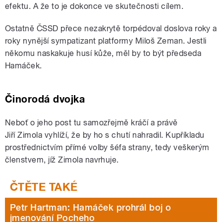
efektu. A že to je dokonce ve skutečnosti cílem.
Ostatně ČSSD přece nezakrytě torpédoval doslova roky a
roky nynější sympatizant platformy Miloš Zeman. Jestli
někomu naskakuje husí kůže, měl by to být předseda
Hamáček.
Činorodá dvojka
Neboť o jeho post tu samozřejmě kráčí a právě
Jiří Zimola vyhlíží, že by ho s chutí nahradil. Kupříkladu
prostřednictvím přímé volby šéfa strany, tedy veškerým
členstvem, jíž Zimola navrhuje.
Petr Hartman: Hamáček prohrál boj o
jmenování Pocheho