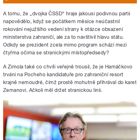
A tomu, že „dvojka ČSSD“ hraje jakousi podivnou partii
napovědělo, když se počátkem měsíce neúčastnil
rokování nejužšího vedení strany k otázce obsazení
ministerstva zahraničí, ale za to navštívil hlavu státu.
Odkdy se prezident zcela mimo program schází mezi
čtyřma očima se stranickými místopředsedy?
A Zimola také co chvíli veřejně trousil, že je Hamáčkovo
trvání na Pocheho kandidatuře pro zahraniční resort
krajně nemoudré, čímž prostě mohutně přihrával do karet
Zemanovi. Ačkoli měl držet stranickou linii.