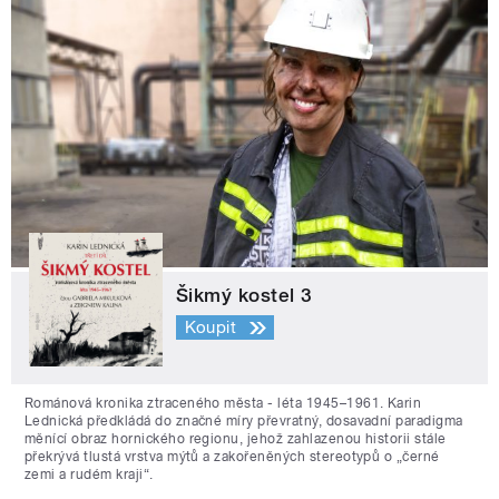
Šikmý kostel 3
Koupit
Románová kronika ztraceného města - léta 1945–1961. Karin
Lednická předkládá do značné míry převratný, dosavadní paradigma
měnící obraz hornického regionu, jehož zahlazenou historii stále
překrývá tlustá vrstva mýtů a zakořeněných stereotypů o „černé
zemi a rudém kraji“.