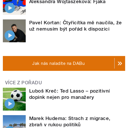
Aleksandra Wojtaszeková: Fjaka
Pavel Kortan: Čtyřicítka mě naučila, že
už nemusím být pořád k dispozici
Jak nás naladíte na DABu
VÍCE Z POŘADU
Luboš Kreč: Ted Lasso – pozitivní
dopink nejen pro manažery
Marek Hudema: Strach z migrace,
zbraň v rukou politiků