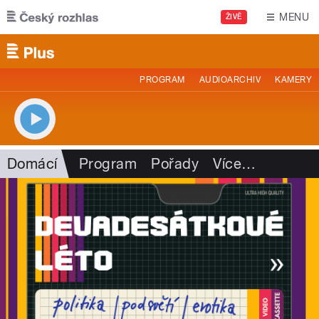
Přejít k hlavnímu obsahu
MENU
ŽIVĚ
PROGRAM
AUDIOARCHIV
KAMERY
Domácí
Program
Pořady
Více
…