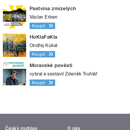
Pastvina zmizelých
Václav Erben
Koupit
HoKlaFaKla
Ondřej Kukal
Koupit
Moravské pověsti
vybral a sestavil Zdeněk Truhlář
Koupit
Český rozhlas
O nás