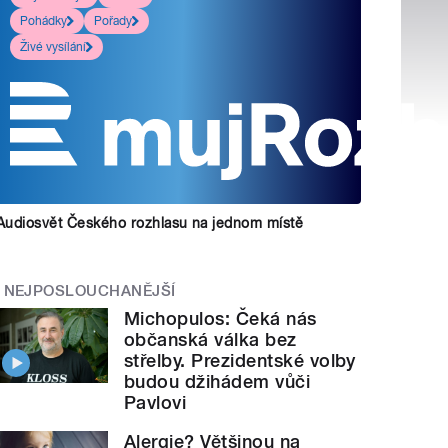
Pohádky
Pořady
Živé vysílání
Audiosvět Českého rozhlasu na jednom místě
NEJPOSLOUCHANĚJŠÍ
Michopulos: Čeká nás
občanská válka bez
střelby. Prezidentské volby
budou džihádem vůči
Pavlovi
Alergie? Většinou na