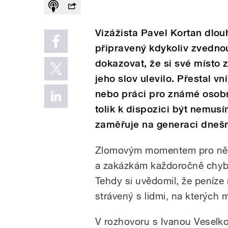
Vizážista Pavel Kortan dlou
připravený kdykoliv zvednou
dokazovat, že si své místo z
jeho slov ulevilo. Přestal v
nebo práci pro známé osobno
tolik k dispozici být nemusím
zaměřuje na generaci dnešní
Zlomovým momentem pro něj by
a zakázkám každoročně chybě
Tehdy si uvědomil, že peníze
strávený s lidmi, na kterých m
V rozhovoru s Ivanou Veselko