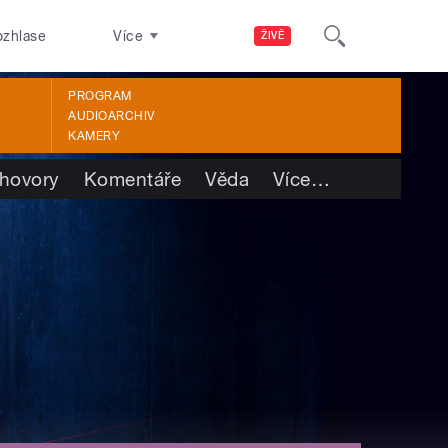
ozhlase
Více
ŽIVĚ
PROGRAM
AUDIOARCHIV
KAMERY
hovory
Komentáře
Věda
Více
…