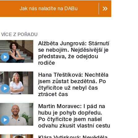
Jak nás naladíte na DABu
VÍCE Z POŘADU
Alžběta Jungrová: Stárnutí
se nebojím. Nejděsivější je
představa, že odejdou
rodiče
Hana Třeštíková: Nechtěla
jsem zůstat bezdětná. Po
čtyřicítce už nebyl čas
ztrácet čas
Martin Moravec: I pád na
hubu je pohyb dopředu.
Po čtyřicítce jsem našel
odvahu zkusit vlastní cestu
Klára Vytisková: Nevěděla