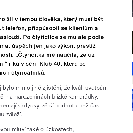
ho žil v tempu člověka, který musí být
t telefon, přizpůsobit se klientům a
aslouží. Po čtyřicítce se mu ale podle
nímat úspěch jen jako výkon, prestiž
sti. „Čtyřicítka mě naučila, že už
,“ říká v sérii Klub 40, která se
ch čtyřicátníků.
lo mimo jiné zjištění, že kvůli svatbám
l na narozeninách blízké kamarádky.
 nemají vždycky větší hodnotu než čas
u záleží.
vou mluví také o úzkostech,