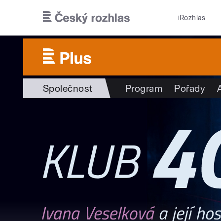
Přejít k hlavnímu obsahu
iRozhlas
Společnost
Program
Pořady