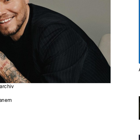
archiv
tanem