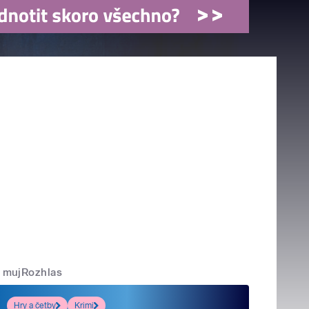
mujRozhlas
Hry a četby
Krimi