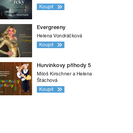
Koupit
Evergreeny
Helena Vondráčková
Koupit
Hurvínkovy příhody 5
Miloš Kirschner a Helena
Štáchová
Koupit