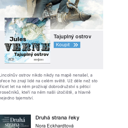
Tajuplný ostrov
Koupit
Lincolnův ostrov nikdo nikdy na mapě nenašel, a
přece ho znají lidé na celém světě. Už déle než sto
třicet let na něm prožívají dobrodružství s pěticí
trosečníků, kteří na něm našli útočiště, a hlavně
nejedno tajemství.
Druhá strana řeky
Nora Eckhardtová