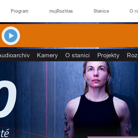
Program
mujRozhlas
Stanice
O r
Audioarchiv
Kamery
O stanici
Projekty
Roz