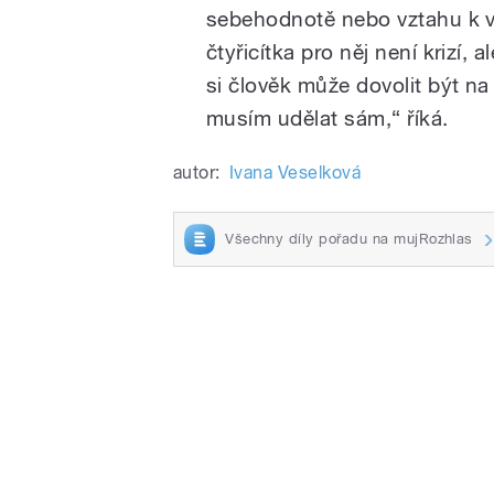
sebehodnotě nebo vztahu k vl
čtyřicítka pro něj není krizí,
si člověk může dovolit být na
musím udělat sám,“ říká.
autor:
Ivana Veselková
Všechny díly pořadu na mujRozhlas