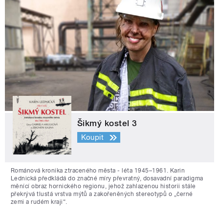
Šikmý kostel 3
Koupit
Románová kronika ztraceného města - léta 1945–1961. Karin
Lednická předkládá do značné míry převratný, dosavadní paradigma
měnící obraz hornického regionu, jehož zahlazenou historii stále
překrývá tlustá vrstva mýtů a zakořeněných stereotypů o „černé
zemi a rudém kraji“.