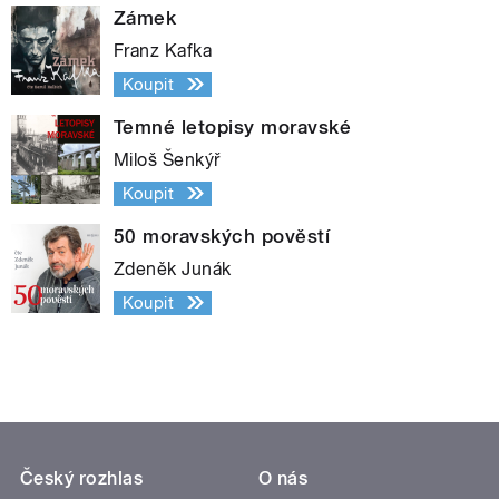
Zámek
Franz Kafka
Koupit
Temné letopisy moravské
Miloš Šenkýř
Koupit
50 moravských pověstí
Zdeněk Junák
Koupit
Český rozhlas
O nás