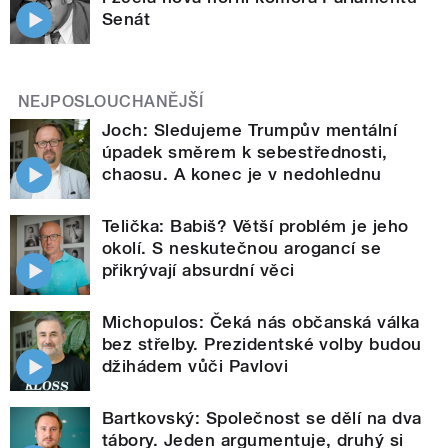
Senát
NEJPOSLOUCHANĚJŠÍ
Joch: Sledujeme Trumpův mentální
úpadek směrem k sebestřednosti,
chaosu. A konec je v nedohlednu
Telička: Babiš? Větší problém je jeho
okolí. S neskutečnou arogancí se
přikrývají absurdní věci
Michopulos: Čeká nás občanská válka
bez střelby. Prezidentské volby budou
džihádem vůči Pavlovi
Bartkovský: Společnost se dělí na dva
tábory. Jeden argumentuje, druhý si