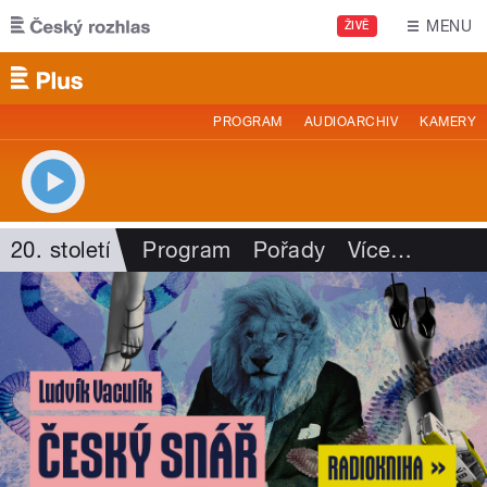
Přejít k hlavnímu obsahu
MENU
ŽIVĚ
PROGRAM
AUDIOARCHIV
KAMERY
20. století
Program
Pořady
Více
…