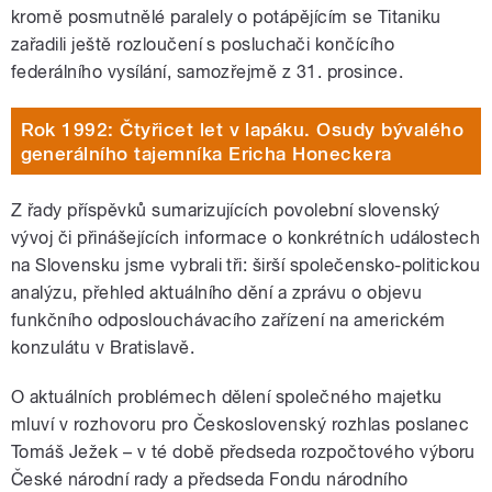
kromě posmutnělé paralely o potápějícím se Titaniku
zařadili ještě rozloučení s posluchači končícího
federálního vysílání, samozřejmě z 31. prosince.
Rok 1992: Čtyřicet let v lapáku. Osudy bývalého
generálního tajemníka Ericha Honeckera
Z řady příspěvků sumarizujících povolební slovenský
vývoj či přinášejících informace o konkrétních událostech
na Slovensku jsme vybrali tři: širší společensko-politickou
analýzu, přehled aktuálního dění a zprávu o objevu
funkčního odposlouchávacího zařízení na americkém
konzulátu v Bratislavě.
O aktuálních problémech dělení společného majetku
mluví v rozhovoru pro Československý rozhlas poslanec
Tomáš Ježek – v té době předseda rozpočtového výboru
České národní rady a předseda Fondu národního