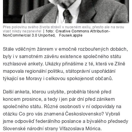
Přes polovinu svého života strávil v nuceném exilu, přesto ale na svou
vlast nikdy nezanevřel
|
foto:
Creative Commons Attribution-
NonCommercial 3.0 Unported
,
Fousek.apple
Stále vděčným žánrem v emočně rozbouřených dobách,
byly i v samotném závěru existence společného státu
rozhlasové ankety. Ukázky přinášíme z té, která ve Zlíně
mapovala regionální politiku, státoprávní uspořádání
týkající se Moravy i celkovou spokojenost občanů.
Další anketa, kterou uslyšíte, proběhla těsně před
koncem prosince, a tedy i jen pár dní před zánikem
společného státu. Různé osobnosti v ní odpovídaly na
otázku Co pro vás znamená Československo? Vybrali
jsme odpověď federálního poslance a bývalého předsedy
Slovenské národní strany Víťazoslava Mórica.