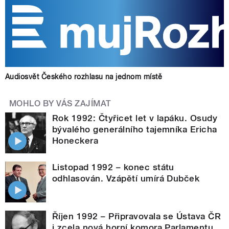
Audiosvět Českého rozhlasu na jednom místě
MOHLO BY VÁS ZAJÍMAT
Rok 1992: Čtyřicet let v lapáku. Osudy
bývalého generálního tajemníka Ericha
Honeckera
Listopad 1992 – konec státu
odhlasován. Vzápětí umírá Dubček
Říjen 1992 – Připravovala se Ústava ČR
i zcela nová horní komora Parlamentu