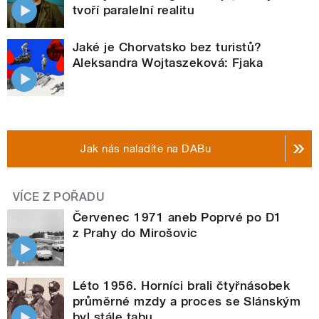
tvoří paralelní realitu
Jaké je Chorvatsko bez turistů?
Aleksandra Wojtaszeková: Fjaka
Jak nás naladíte na DABu
VÍCE Z POŘADU
Červenec 1971 aneb Poprvé po D1
z Prahy do Mirošovic
Léto 1956. Horníci brali čtyřnásobek
průměrné mzdy a proces se Slánským
byl stále tabu