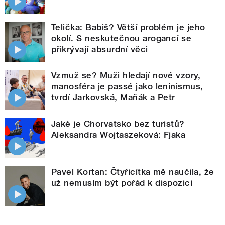
Telička: Babiš? Větší problém je jeho
okolí. S neskutečnou arogancí se
přikrývají absurdní věci
Vzmuž se? Muži hledají nové vzory,
manosféra je passé jako leninismus,
tvrdí Jarkovská, Maňák a Petr
Jaké je Chorvatsko bez turistů?
Aleksandra Wojtaszeková: Fjaka
Pavel Kortan: Čtyřicítka mě naučila, že
už nemusím být pořád k dispozici