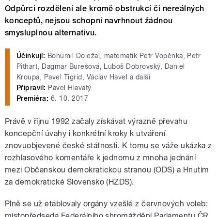
Odpůrci rozdělení ale kromě obstrukcí či nereálných
konceptů, nejsou schopni navrhnout žádnou
smysluplnou alternativu.
Účinkují:
Bohumil Doležal, matematik Petr Vopěnka, Petr
Pithart, Dagmar Burešová, Luboš Dobrovský, Daniel
Kroupa, Pavel Tigrid, Václav Havel a další
Připravil:
Pavel Hlavatý
Premiéra:
6. 10. 2017
Právě v říjnu 1992 začaly získávat výrazně převahu
koncepční úvahy i konkrétní kroky k utváření
znovuobjevené české státnosti. K tomu se váže ukázka z
rozhlasového komentáře k jednomu z mnoha jednání
mezi Občanskou demokratickou stranou (ODS) a Hnutím
za demokratické Slovensko (HZDS).
Plně se už etablovaly orgány vzešlé z červnových voleb:
místopředseda Federálního shromáždění Parlamentu ČR