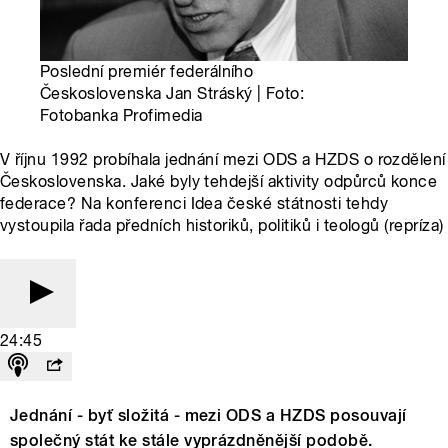
Poslední premiér federálního
Československa Jan Stráský | Foto:
Fotobanka Profimedia
V říjnu 1992 probíhala jednání mezi ODS a HZDS o rozdělení
Československa. Jaké byly tehdejší aktivity odpůrců konce
federace? Na konferenci Idea české státnosti tehdy
vystoupila řada předních historiků, politiků i teologů (repríza)
24:45
Jednání - byť složitá - mezi ODS a HZDS posouvají
společný stát ke stále vyprázdněnější podobě.