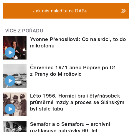
Jak nás naladíte na DABu
VÍCE Z POŘADU
Yvonne Přenosilová: Co na srdci, to do
mikrofonu
Červenec 1971 aneb Poprvé po D1
z Prahy do Mirošovic
Léto 1956. Horníci brali čtyřnásobek
průměrné mzdy a proces se Slánským
byl stále tabu
Semafor a o Semaforu – archivní
rozhlasové nahrávky 60. let