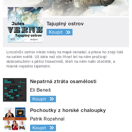
Tajuplný ostrov
Koupit
Lincolnův ostrov nikdo nikdy na mapě nenašel, a přece ho znají lidé
na celém světě. Už déle než sto třicet let na něm prožívají
dobrodružství s pěticí trosečníků, kteří na něm našli útočiště, a
hlavně nejedno tajemství.
Nepatrná ztráta osamělosti
Eli Beneš
Koupit
Pochoutky z horské chaloupky
Patrik Rozehnal
Koupit