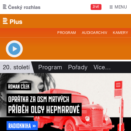
Přejít k hlavnímu obsahu
MENU
ŽIVĚ
PROGRAM
AUDIOARCHIV
KAMERY
20. století
Program
Pořady
Více
…