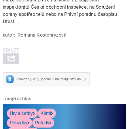
inspektorátů České obchodní inspekce, na Sdružení
obrany spotřebitelů nebo na Právní poradnu časopisu
Dtest.
autor:
Romana Kostohryzová
Všechny díly pořadu na mujRozhlas
mujRozhlas
Hry a četby
Krimi
Pohádky
Pořady