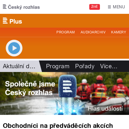
Přejít k hlavnímu obsahu
MENU
ŽIVĚ
PROGRAM
AUDIOARCHIV
KAMERY
Aktuální dění
Program
Pořady
Více
…
Obchodníci na předváděcích akcích