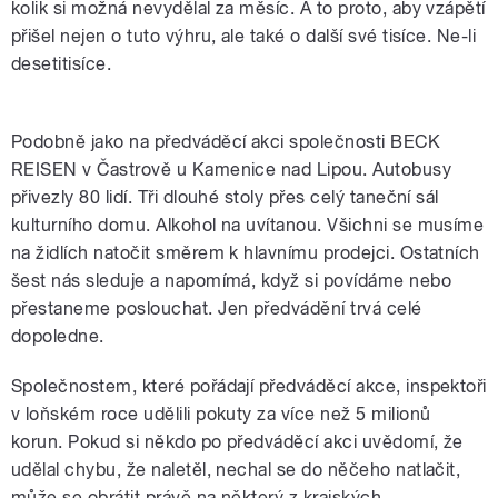
kolik si možná nevydělal za měsíc. A to proto, aby vzápětí
přišel nejen o tuto výhru, ale také o další své tisíce. Ne-li
desetitisíce.
Podobně jako na předváděcí akci společnosti BECK
REISEN v Častrově u Kamenice nad Lipou. Autobusy
přivezly 80 lidí. Tři dlouhé stoly přes celý taneční sál
kulturního domu. Alkohol na uvítanou. Všichni se musíme
na židlích natočit směrem k hlavnímu prodejci. Ostatních
šest nás sleduje a napomímá, když si povídáme nebo
přestaneme poslouchat. Jen předvádění trvá celé
dopoledne.
Společnostem, které pořádají předváděcí akce, inspektoři
v loňském roce udělili pokuty za více než 5 milionů
korun. Pokud si někdo po předváděcí akci uvědomí, že
udělal chybu, že naletěl, nechal se do něčeho natlačit,
může se obrátit právě na některý z krajských