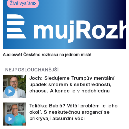
Živé vysílání
Audiosvět Českého rozhlasu na jednom místě
NEJPOSLOUCHANĚJŠÍ
Joch: Sledujeme Trumpův mentální
úpadek směrem k sebestřednosti,
chaosu. A konec je v nedohlednu
Telička: Babiš? Větší problém je jeho
okolí. S neskutečnou arogancí se
přikrývají absurdní věci