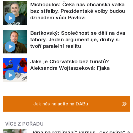
Michopulos: Čeká nás občanská válka
bez střelby. Prezidentské volby budou
džihádem vůči Pavlovi
Bartkovský: Společnost se dělí na dva
tábory. Jeden argumentuje, druhý si
tvoří paralelní realitu
Jaké je Chorvatsko bez turistů?
Aleksandra Wojtaszeková: Fjaka
Jak nás naladíte na DABu
VÍCE Z POŘADU
„Vína na rozjímání“ versus „cyklovína“ a