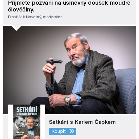
Přijměte pozvání na úsměvný doušek moudré
člověčiny.
František Novotný, moderátor
Setkání s Karlem Čapkem
Koupit