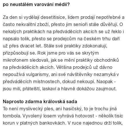
po neustálém varování médií?
Za den si vydělají desetitisíce, lidem prodají nepotřebné a
často nekvalitní zboží, přesto jim senioři stále důvěřují. O
nekalých praktikách na předváděcích akcích se už řeklo i
napsalo tolik, přesto se prodejcům na českém trhu daří
už přes dvacet let. Stále své praktiky zdokonalují,
přizpůsobují se. Rok jsme pro vás se skrytým
mikrofonem sledovali, jak se mění praktiky obchodníků
na předváděcích akcích. Většina prodejců už dávno
nepoužívá vulgarismy, ani své návštěvníky nezamyká v
předváděcích místnostech, dokud nekoupí. Naopak -
jsou milí, přátelští, laskaví a hlavně dokážou zaujmout.
Naprosto zdarma královská sada
To není myslivecký ples, ani hasičský, to je trochu jiná
tombola. Vyvolený losem vyhrává hotovost - několik tisíc
korun v platných bankovkách. V ruce najednou drží tolik,