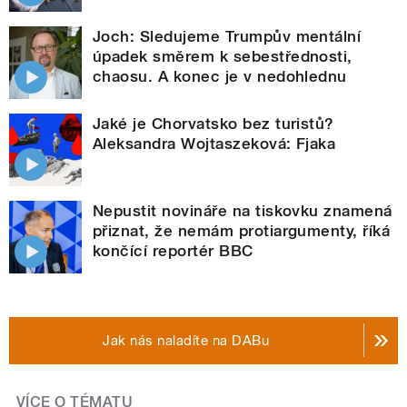
Joch: Sledujeme Trumpův mentální
úpadek směrem k sebestřednosti,
chaosu. A konec je v nedohlednu
Jaké je Chorvatsko bez turistů?
Aleksandra Wojtaszeková: Fjaka
Nepustit novináře na tiskovku znamená
přiznat, že nemám protiargumenty, říká
končící reportér BBC
Jak nás naladíte na DABu
VÍCE O TÉMATU