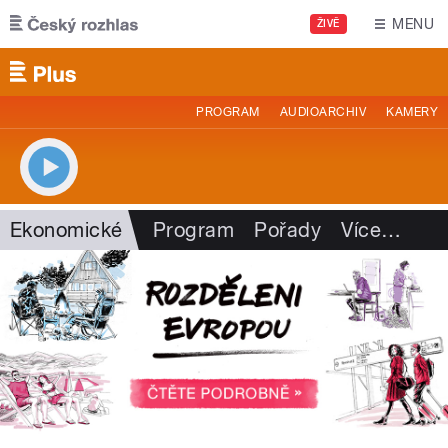
Přejít k hlavnímu obsahu
MENU
ŽIVĚ
PROGRAM
AUDIOARCHIV
KAMERY
Ekonomické
Program
Pořady
Více
…