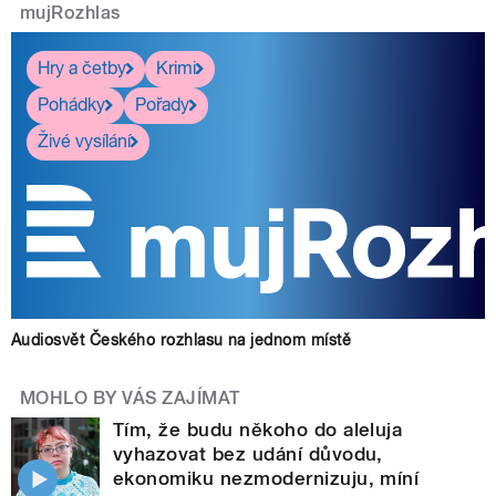
mujRozhlas
Hry a četby
Krimi
Pohádky
Pořady
Živé vysílání
Audiosvět Českého rozhlasu na jednom místě
MOHLO BY VÁS ZAJÍMAT
Tím, že budu někoho do aleluja
vyhazovat bez udání důvodu,
ekonomiku nezmodernizuju, míní