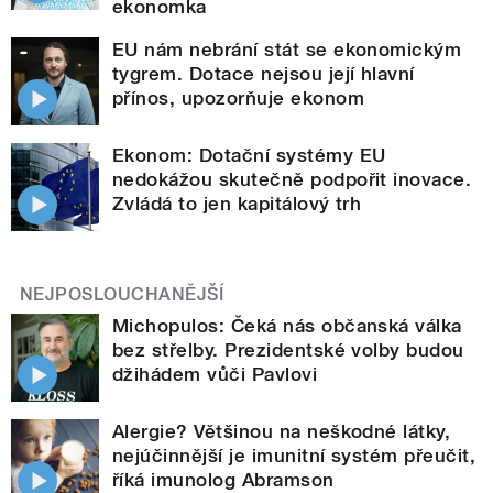
ekonomka
EU nám nebrání stát se ekonomickým
tygrem. Dotace nejsou její hlavní
přínos, upozorňuje ekonom
Ekonom: Dotační systémy EU
nedokážou skutečně podpořit inovace.
Zvládá to jen kapitálový trh
NEJPOSLOUCHANĚJŠÍ
Michopulos: Čeká nás občanská válka
bez střelby. Prezidentské volby budou
džihádem vůči Pavlovi
Alergie? Většinou na neškodné látky,
nejúčinnější je imunitní systém přeučit,
říká imunolog Abramson