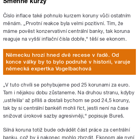
Směnné kurzy
Číslo inflace také pohnulo kurzem koruny vůči ostatním
měnám. „Prvotní reakce byla velmi pozitivní. Tím, že
máme pověst konzervativní centrální banky, tak koruna
reaguje na vyšší inflační čísla dobře,“ těší se ekonom.
Německu hrozí hned dvě recese v řadě. Od
konce války by to bylo podruhé v historii, varuje
německá expertka Vogelbachová
„V tuto chvíli se pohybujeme pod 25 korunami za euro.
Tam i nějakou dobu zůstaneme. Na druhou stranu, kdyby
‚ustřelila‘ až příliš a dostali bychom se pod 24,5 koruny,
tak by si centrální bankéři mohli říct, jestli není na čase
snižovat úrokové sazby agresivněji,“ popisuje Bureš.
Silná koruna totiž bude odvádět část práce za centrální
banku, což by ji nakonec mohlo zbrzdit. Ekonom ale nyní