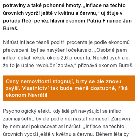
potraviny a také pohonné hmoty. „Inflace na těchto
úrovních vydrží ještě v květnu a červnu,“ ujišťuje v
pořadu Řečí peněz hlavní ekonom Patria Finance Jan
Bureš.
Nárůst inflace těsně pod tři procenta je podle ekonomů
překvapení, byť se navýšení očekávalo. „Osobně jsem
inflaci čekal někde okolo 2,6 procenta. Neřekl bych ale,
že to je úplně revoluční zpráva,“ přiznává ekonom Bureš.
Ceny nemovitostí stagnují, brzy se ale znovu
zvýší. Vlastnictví tak bude méně dostupné, říká
ekonom Navrátil
Psychologický efekt, kdy lidé při navyšující se inflaci
začínají šetřit, by ale podle něj nastat nemusel. Zároveň
by nemusel pokračovat ani nárůst. „Inflace na těchto
úrovních vydrží ještě v květnu a červnu. Během léta by