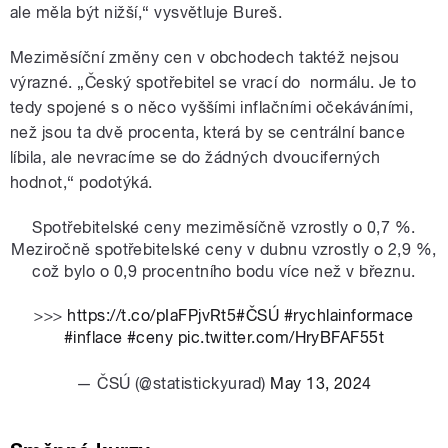
ale měla být nižší,“ vysvětluje Bureš.
Meziměsíční změny cen v obchodech taktéž nejsou
výrazné. „Český spotřebitel se vrací do normálu. Je to
tedy spojené s o něco vyššími inflačními očekáváními,
než jsou ta dvě procenta, která by se centrální bance
líbila, ale nevracíme se do žádných dvouciferných
hodnot,“ podotýká.
Spotřebitelské ceny meziměsíčně vzrostly o 0,7 %.
Meziročně spotřebitelské ceny v dubnu vzrostly o 2,9 %,
což bylo o 0,9 procentního bodu více než v březnu.
>>>
https://t.co/pIaFPjvRt5
#ČSÚ
#rychlainformace
#inflace
#ceny
pic.twitter.com/HryBFAF55t
— ČSÚ (@statistickyurad)
May 13, 2024