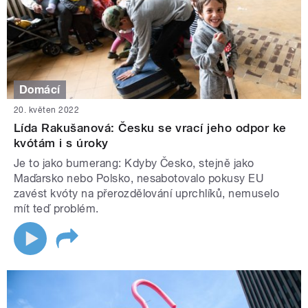
Domácí
20. květen 2022
Lída Rakušanová: Česku se vrací jeho odpor ke
kvótám i s úroky
Je to jako bumerang: Kdyby Česko, stejně jako
Maďarsko nebo Polsko, nesabotovalo pokusy EU
zavést kvóty na přerozdělování uprchlíků, nemuselo
mít teď problém.