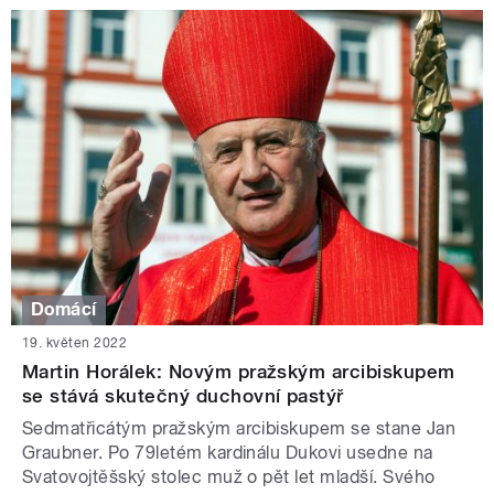
Domácí
19. květen 2022
Martin Horálek: Novým pražským arcibiskupem
se stává skutečný duchovní pastýř
Sedmatřicátým pražským arcibiskupem se stane Jan
Graubner. Po 79letém kardinálu Dukovi usedne na
Svatovojtěšský stolec muž o pět let mladší. Svého