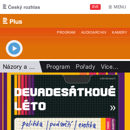
Přejít k hlavnímu obsahu
MENU
ŽIVĚ
PROGRAM
AUDIOARCHIV
KAMERY
Názory a argumenty
Program
Pořady
Více
…