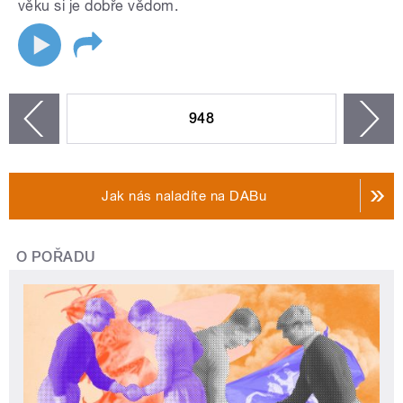
věku si je dobře vědom.
STRÁNKY
948
n
zí
Jak nás naladíte na DABu
O POŘADU