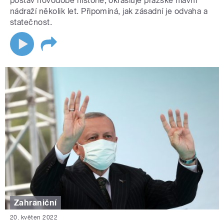
postav novodobé historie, okrašluje pražské hlavní
nádraží několik let. Připomíná, jak zásadní je odvaha a
statečnost.
Zahraniční
20. květen 2022