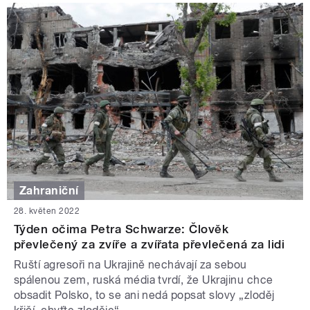
Zahraniční
28. květen 2022
Týden očima Petra Schwarze: Člověk
převlečený za zvíře a zvířata převlečená za lidi
Ruští agresoři na Ukrajině nechávají za sebou
spálenou zem, ruská média tvrdí, že Ukrajinu chce
obsadit Polsko, to se ani nedá popsat slovy „zloděj