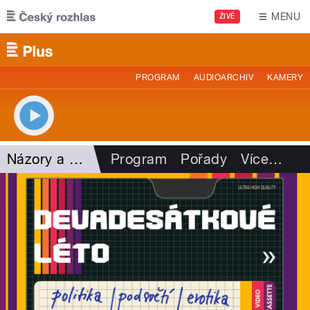
Přejít k hlavnímu obsahu
MENU
ŽIVĚ
PROGRAM
AUDIOARCHIV
KAMERY
Názory a argumenty
Program
Pořady
Více
…