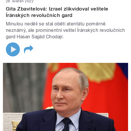
28. květen 2022
Gita Zbavitelová: Izrael zlikvidoval velitele
Íránských revolučních gard
Minulou neděli se stal obětí atentátu poměrně
neznámý, ale prominentní velitel Íránských revolučních
gard Hasan Sajjád Chodajr.