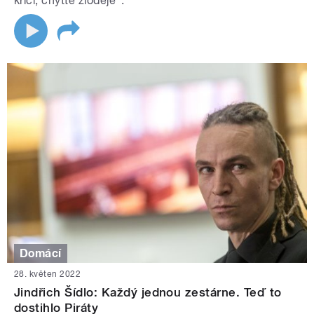
křičí, chyťte zloděje“.
Domácí
28. květen 2022
Jindřich Šídlo: Každý jednou zestárne. Teď to
dostihlo Piráty