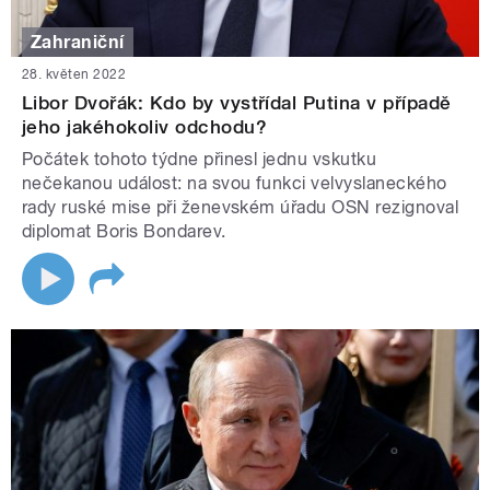
Zahraniční
28. květen 2022
Libor Dvořák: Kdo by vystřídal Putina v případě
jeho jakéhokoliv odchodu?
Počátek tohoto týdne přinesl jednu vskutku
nečekanou událost: na svou funkci velvyslaneckého
rady ruské mise při ženevském úřadu OSN rezignoval
diplomat Boris Bondarev.