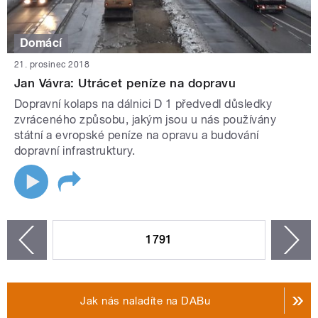
Domácí
21. prosinec 2018
Jan Vávra: Utrácet peníze na dopravu
Dopravní kolaps na dálnici D 1 předvedl důsledky
zvráceného způsobu, jakým jsou u nás používány
státní a evropské peníze na opravu a budování
dopravní infrastruktury.
STRÁNKY
1791
n
zí
Jak nás naladíte na DABu