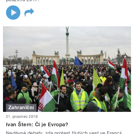
Zahraniční
21. prosinec 2018
Ivan Štern: Čí je Evropa?
Nedávné debaty, zda protest žlutých vest ve Francii