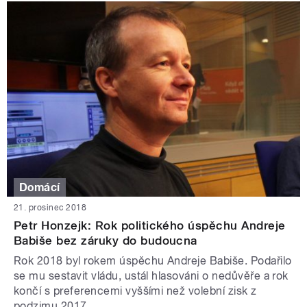
Domácí
21. prosinec 2018
Petr Honzejk: Rok politického úspěchu Andreje
Babiše bez záruky do budoucna
Rok 2018 byl rokem úspěchu Andreje Babiše. Podařilo
se mu sestavit vládu, ustál hlasováni o nedůvěře a rok
končí s preferencemi vyššími než volební zisk z
podzimu 2017.