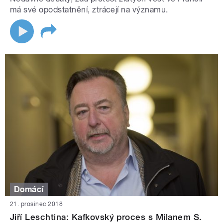
má své opodstatnění, ztrácejí na významu.
Domácí
21. prosinec 2018
Jiří Leschtina: Kafkovský proces s Milanem S.