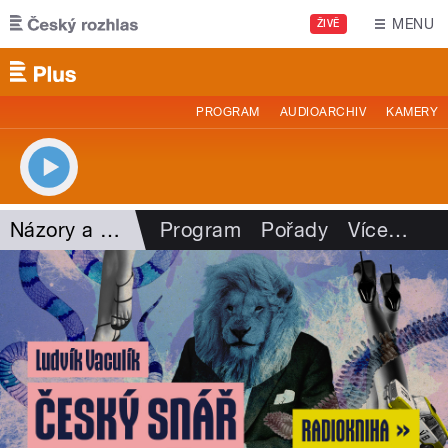
Přejít k hlavnímu obsahu
MENU
ŽIVĚ
PROGRAM
AUDIOARCHIV
KAMERY
Názory a argumenty
Program
Pořady
Více
…