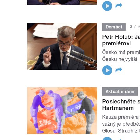
Domácí
3. če
Petr Holub: J
premiérovi
Česko má premié
Česku nejvyšší i
Aktuální dění
Poslechněte s
Hartmanem
Kauza premiéra 
vážný je předb
Glosa: Strach z