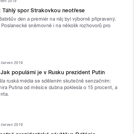
rven 2019
: Táhlý spor Strakovkou neotřese
Babišův den a premiér na něj byl výborně připravený.
 Poslanecké sněmovně i na několik rozhovorů pro
. červen 2019
 Jak populární je v Rusku prezident Putin
išla ruská média se sdělením skutečně senzačním:
mira Putina od měsíce dubna poklesla o 15 procent, a
nta.
. červen 2019