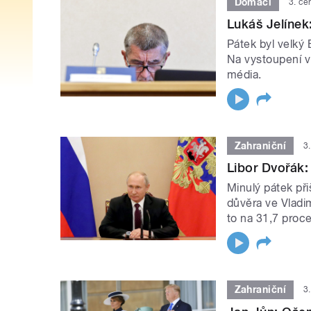
Domácí
3. če
Lukáš Jelínek
Pátek byl velký 
Na vystoupení v
média.
Zahraniční
3
Libor Dvořák:
Minulý pátek př
důvěra ve Vladi
to na 31,7 proce
Zahraniční
3