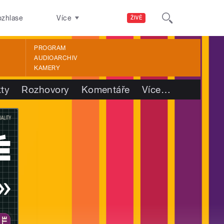
ozhlase
Více
ŽIVĚ
PROGRAM
AUDIOARCHIV
KAMERY
kty
Rozhovory
Komentáře
Více
…