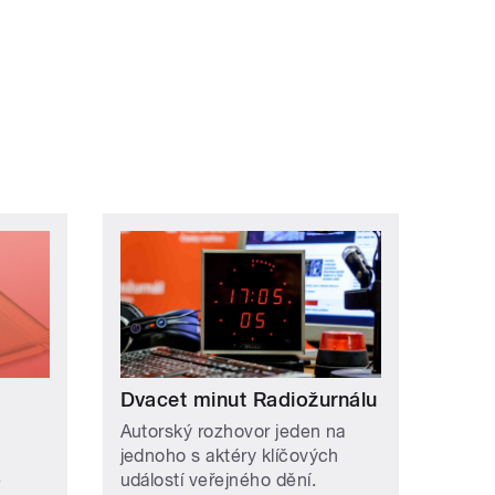
í ›
oslední »
Dvacet minut Radiožurnálu
n
Autorský rozhovor jeden na
jednoho s aktéry klíčových
ě
událostí veřejného dění.