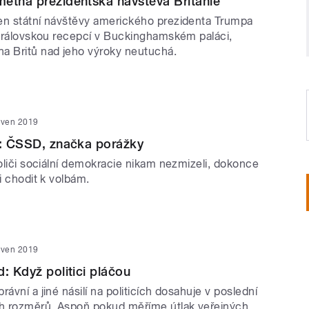
etná prezidentská návštěva Británie
en státní návštěvy amerického prezidenta Trumpa
í královskou recepcí v Buckinghamském paláci,
a Britů nad jeho výroky neutuchá.
rven 2019
o: ČSSD, značka porážky
voliči sociální demokracie nikam nezmizeli, dokonce
li chodit k volbám.
rven 2019
: Když politici pláčou
rávní a jiné násilí na politicích dosahuje v poslední
h rozměrů. Aspoň pokud měříme útlak veřejných