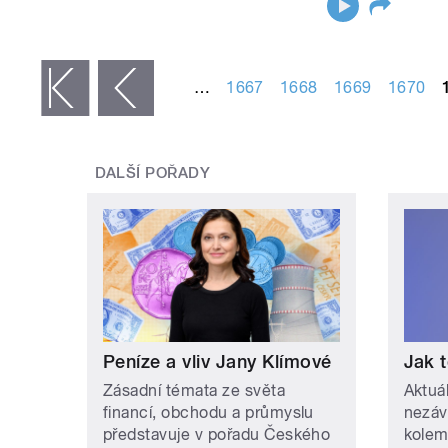
STRÁNKY
…
1667
1668
1669
1670
 první
‹ předchozí
DALŠÍ POŘADY
Peníze a vliv Jany Klímové
Jak t
Zásadní témata ze světa
Aktuá
financí, obchodu a průmyslu
nezáv
představuje v pořadu Českého
kolem