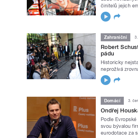
činitelů jejich 
Zahraniční
3
Robert Schus
pádu
Historicky nejst
neprožívá zrovn
Domácí
3. če
Ondřej Houska
Podle Evropské 
svou bývalou fir
eurodotace za sk