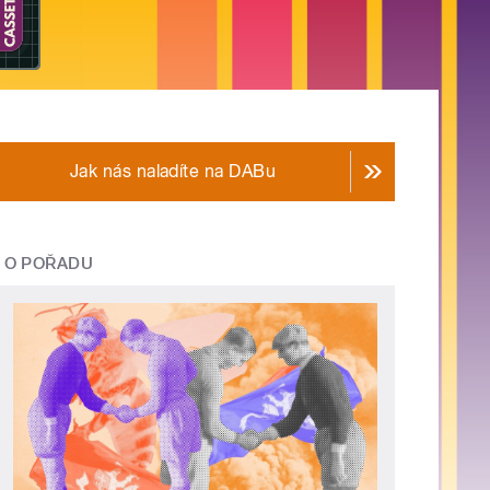
Jak nás naladíte na DABu
O POŘADU