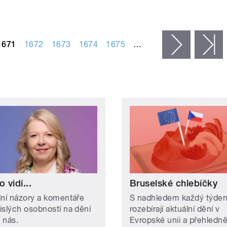
1671
1672
1673
1674
1675
…
následujíc
p
o vidí...
Bruselské chlebíčky
lní názory a komentáře
S nadhledem každý týde
islých osobností na dění
rozebírají aktuální dění v
 nás.
Evropské unii a přehledn