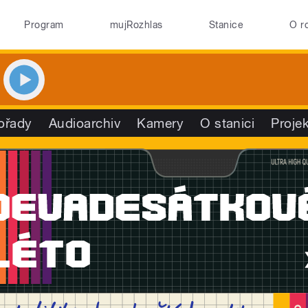
Program
mujRozhlas
Stanice
O r
ořady
Audioarchiv
Kamery
O stanici
Proje