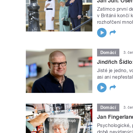
Jan Jůn: Ošem
Zatímco první d
v Británii konč
rozhořčení mnoh
Domácí
3. če
Jindřich Šídl
Jisté je jedno, 
asi ani nepřesta
Domácí
3. če
Jan Fingerland
Psychologické, p
době nevídanýc