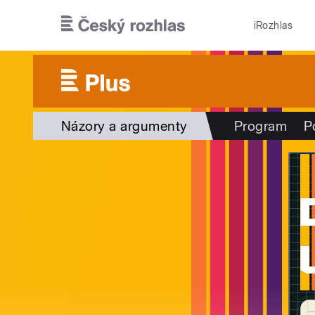
Přejít k hlavnímu obsahu
iRozhlas
Názory a argumenty
Program
P