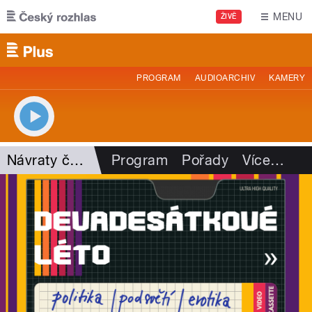
Přejít k hlavnímu obsahu
MENU
ŽIVĚ
PROGRAM
AUDIOARCHIV
KAMERY
Návraty časem
Program
Pořady
Více
…