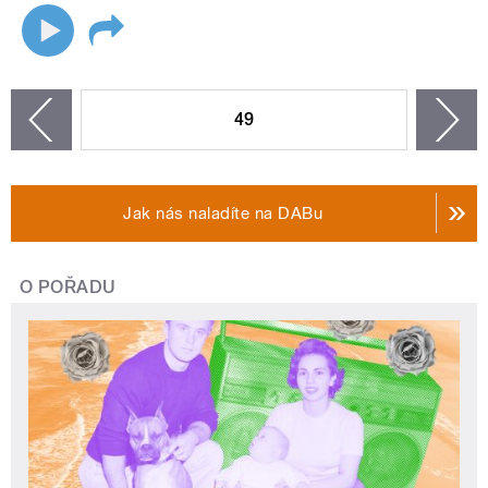
STRÁNKY
49
n
zí
Jak nás naladíte na DABu
O POŘADU