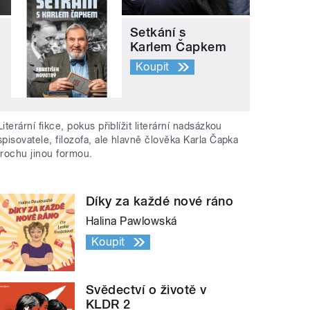
Setkání s
Karlem Čapkem
Koupit
Literární fikce, pokus přiblížit literární nadsázkou
spisovatele, filozofa, ale hlavně člověka Karla Čapka
trochu jinou formou.
Díky za každé nové ráno
Halina Pawlowská
Koupit
Svědectví o životě v
KLDR 2