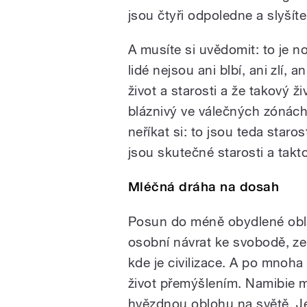
jsou čtyři odpoledne a slyšíte
A musíte si uvědomit: to je no
lidé nejsou ani blbí, ani zlí, 
život a starosti a že takový 
bláznivý ve válečných zónác
neříkat si: to jsou teda staros
jsou skutečné starosti a takto
Mléčná dráha na dosah
Posun do méně obydlené obla
osobní návrat ke svobodě, zem
kde je civilizace. A po mnoha 
život přemýšlením. Namibie 
hvězdnou oblohu na světě. J