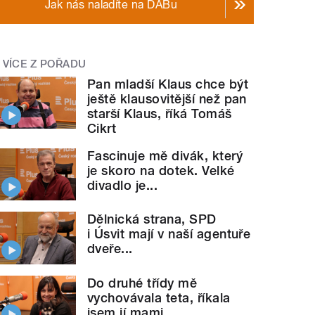
Jak nás naladíte na DABu
VÍCE Z POŘADU
Pan mladší Klaus chce být
ještě klausovitější než pan
starší Klaus, říká Tomáš
Cikrt
Fascinuje mě divák, který
je skoro na dotek. Velké
divadlo je...
Dělnická strana, SPD
i Úsvit mají v naší agentuře
dveře...
Do druhé třídy mě
vychovávala teta, říkala
jsem jí mami,...