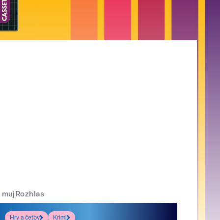
mujRozhlas
Hry a četby
Krimi