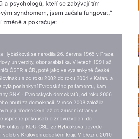
 a psychologů, kteří se zabývají tím
ovým syndromem, jsem začala fungovat,“
ní změně a pokračuje:
ana Hybášková se narodila 26. června 1965 v Praze.
lovy univerzity, obor arabistika. V letech 1991 až
aničí ČSFR a ČR, poté jako velvyslankyně České
Slovinsku a od roku 2002 do roku 2004 v Kataru a
9 byla poslankyní Evropského parlamentu, kam
 strany SNK - Evropských demokratů, od roku 2006
ého hnutí za demokracii. V roce 2008 založila
la její předsedkyní až do zrušení strany v
 neúspěšně pokoušela o znovuzvolení do
009 ohlásila KDU-ČSL, že Hybášková povede
 voleb v Královéhradeckém kraji. V březnu 2010