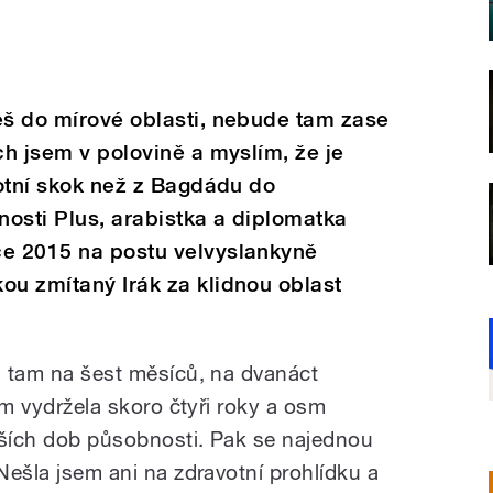
eš do mírové oblasti, nebude tam zase
ch jsem v polovině a myslím, že je
votní skok než z Bagdádu do
osti Plus, arabistka a diplomatka
ce 2015 na postu velvyslankyně
ou zmítaný Irák za klidnou oblast
ou tam na šest měsíců, na dvanáct
tam vydržela skoro čtyři roky a osm
lších dob působnosti. Pak se najednou
 Nešla jsem ani na zdravotní prohlídku a