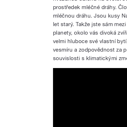
prostředek mléčné dráhy. Čl
mléčnou dráhu. Jsou kusy Na
let starý. Takže jste sám mezi
planety, okolo vás divoká zv
velmi hluboce své vlastní byt
vesmíru a zodpovědnost za p
souvislosti s klimatickými zm