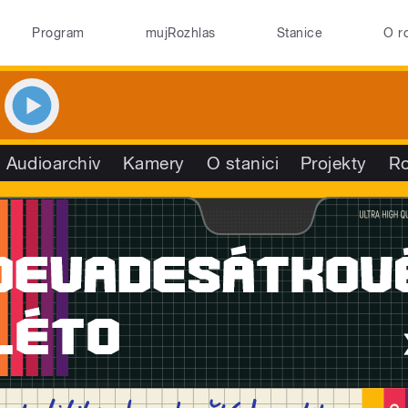
Program
mujRozhlas
Stanice
O r
Audioarchiv
Kamery
O stanici
Projekty
R