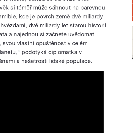
ověk si téměř může sáhnout na barevnou
mibie, kde je povrch země dvě miliardy
 hvězdami, dvě miliardy let starou historií
ířata a najednou si začnete uvědomat
í, svou vlastní opuštěnost v celém
lanetu,“ podotýká diplomatka v
ěnami a nešetrosti lidské populace.