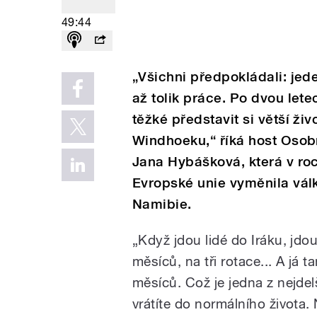
49:44
„Všichni předpokládali: jed
až tolik práce. Po dvou lete
těžké představit si větší ži
Windhoeku,“ říká host Osobn
Jana Hybášková, která v ro
Evropské unie vyměnila válk
Namibie.
„Když jdou lidé do Iráku, jd
měsíců, na tři rotace... A já 
měsíců. Což je jedna z nejde
vrátíte do normálního života.