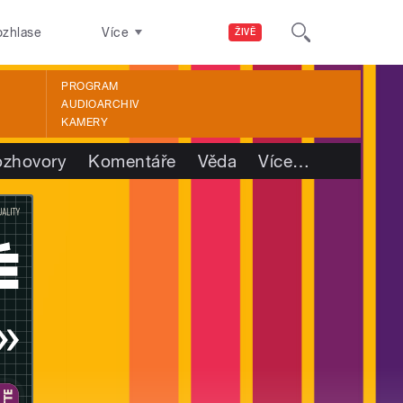
ozhlase
Více
ŽIVĚ
PROGRAM
AUDIOARCHIV
KAMERY
ozhovory
Komentáře
Věda
Více
…