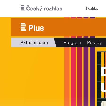
Přejít k hlavnímu obsahu
iRozhlas
Aktuální dění
Program
Pořady