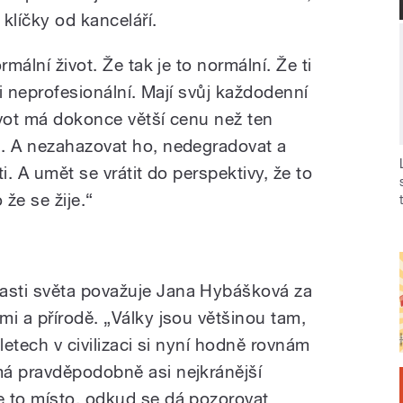
 klíčky od kanceláří.
rmální život. Že tak je to normální. Že ti
ani neprofesionální. Mají svůj každodenní
život má dokonce větší cenu než ten
h. A nezahazovat ho, nedegradovat a
ti. A umět se vrátit do perspektivy, že to
 že se žije.“
sti světa považuje Jana Hybášková za
i a přírodě. „Války jsou většinou tam,
letech v civilizaci si nyní hodně rovnám
má pravděpodobně asi nejkránější
e to místo, odkud se dá pozorovat