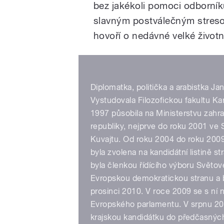
bez jakékoli pomoci odborníků
slavným postválečným stres
hovoří o nedávné velké život
Diplomatka, politička a arabistka J
Vystudovala Filozofickou fakultu Kar
1997 působila na Ministerstvu zahr
republiky, nejprve do roku 2001 ve 
Kuvajtu. Od roku 2004 do roku 200
byla zvolena na kandidátní listině
byla členkou řídícího výboru Světov
Evropskou demokratickou stranu a by
prosinci 2010. V roce 2009 se s ní
Evropského parlamentu. V srpnu 2
krajskou kandidátku do předčasných