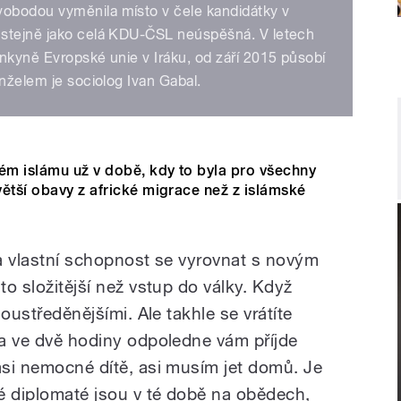
obodou vyměnila místo v čele kandidátky v
 stejně jako celá KDU-ČSL neúspěšná. V letech
nkyně Evropské unie v Iráku, od září 2015 působí
anželem je sociolog Ivan Gabal.
m islámu už v době, kdy to byla pro všechny
ětší obavy z africké migrace než z islámské
 a vlastní schopnost se vyrovnat s novým
to složitější než vstup do války. Když
soustředěnějšími. Ale takhle se vrátíte
 a ve dvě hodiny odpoledne vám příjde
 asi nemocné dítě, asi musím jet domů. Je
é diplomaté jsou v té době na obědech,