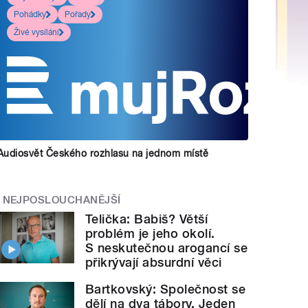
Pohádky
Pořady
Živé vysílání
Audiosvět Českého rozhlasu na jednom místě
NEJPOSLOUCHANĚJŠÍ
Telička: Babiš? Větší
problém je jeho okolí.
S neskutečnou arogancí se
přikrývají absurdní věci
Bartkovský: Společnost se
dělí na dva tábory. Jeden