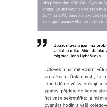
si s předsedou KDU-ČSL Cyrilem Sv
Praze. Ve sněmovních volbách byla
2011 až 2015 působila jako velvysla
na stejné pozici v Namibii. Jejím m
Upozorňovala jsem na problé
veliká exotika. Mám daleko v
migrace.Jana Hybášková
„Člověk musí mít vlastní vůli
prostředím. Řekla bych, že je 
jdou lidé do války, stávají se 
zpátky, přijdete do kanceláře
říct vaše sekretářka: já mám
dvanáct hodin a vaši kolegov