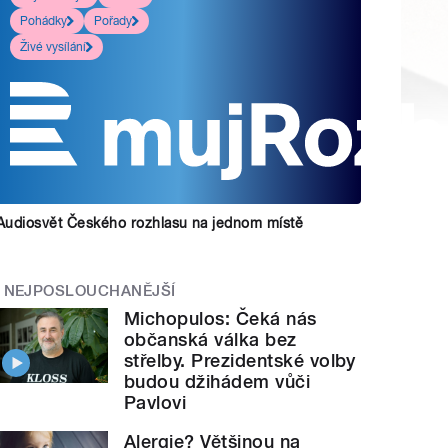
Pohádky
Pořady
Živé vysílání
Audiosvět Českého rozhlasu na jednom místě
NEJPOSLOUCHANĚJŠÍ
Michopulos: Čeká nás
občanská válka bez
střelby. Prezidentské volby
budou džihádem vůči
Pavlovi
Alergie? Většinou na