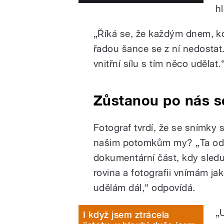
h
„Říká se, že každým dnem, kd
řadou šance se z ní nedostat.
vnitřní sílu s tím něco udělat.
Zůstanou po nás se
Fotograf tvrdí, že se snímky 
našim potomkům my? „Ta odpo
dokumentární část, kdy sledu
rovina a fotografii vnímám ja
udělám dál,“ odpovídá.
„
I když jsem ztrácela