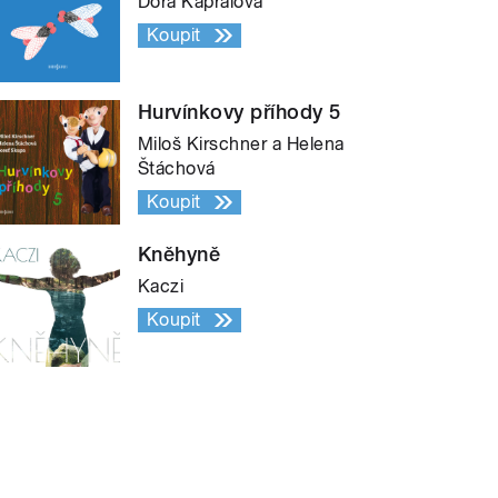
Dora Kaprálová
Koupit
Hurvínkovy příhody 5
Miloš Kirschner a Helena
Štáchová
Koupit
Kněhyně
Kaczi
Koupit