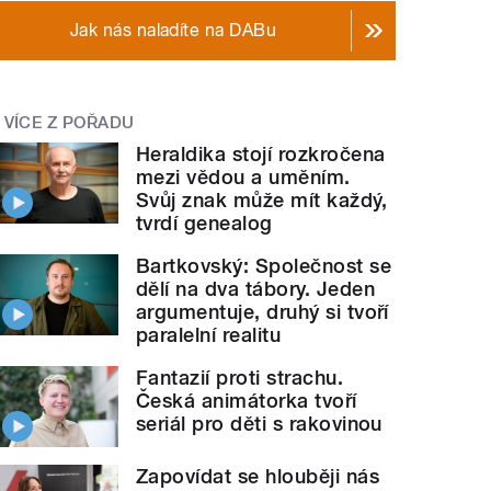
Jak nás naladíte na DABu
VÍCE Z POŘADU
Heraldika stojí rozkročena
mezi vědou a uměním.
Svůj znak může mít každý,
tvrdí genealog
Bartkovský: Společnost se
dělí na dva tábory. Jeden
argumentuje, druhý si tvoří
paralelní realitu
Fantazií proti strachu.
Česká animátorka tvoří
seriál pro děti s rakovinou
Zapovídat se hlouběji nás