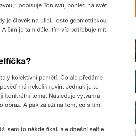
lavou,“ popisuje Ton svůj pohled na svět.
y je člověk na ulici, roste geometrickou
 A čím je tam déle, tím víc potřebuje mít
“
lfíčka?
staly kolektivní pamětí. Co ale předáme
věď má několik rovin. Jednak je to
ji konkrétní téma. Následuje výtvarná
ko obraz. A pak záleží na tom, co s tím
Už jsem to někde říkal, ale dnešní selfie