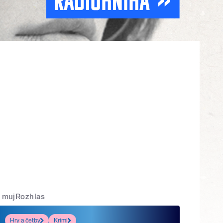
mujRozhlas
Hry a četby
Krimi