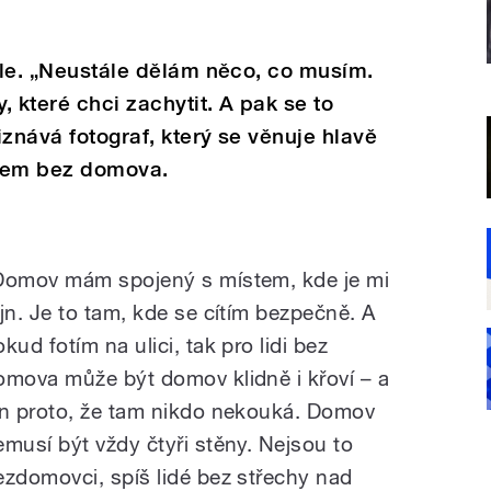
tále. „Neustále dělám něco, co musím.
 které chci zachytit. A pak se to
znává fotograf, který se věnuje hlavě
idem bez domova.
Domov mám spojený s místem, kde je mi
ajn. Je to tam, kde se cítím bezpečně. A
kud fotím na ulici, tak pro lidi bez
omova může být domov klidně i křoví – a
en proto, že tam nikdo nekouká. Domov
emusí být vždy čtyři stěny. Nejsou to
ezdomovci, spíš lidé bez střechy nad