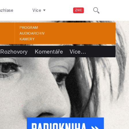
ozhlase
Více
ŽIVĚ
PROGRAM
AUDIOARCHIV
KAMERY
Rozhovory
Komentáře
Více
…