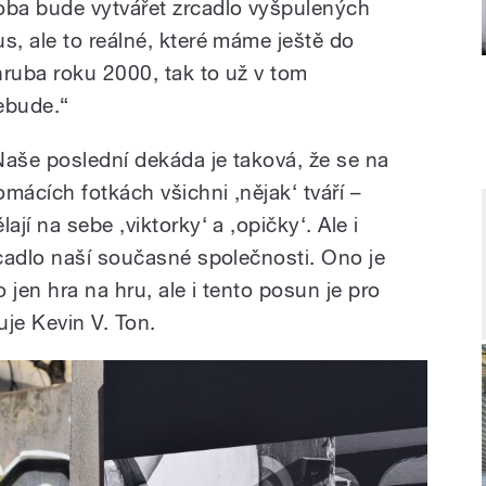
oba bude vytvářet zrcadlo vyšpulených
us, ale to reálné, které máme ještě do
hruba roku 2000, tak to už v tom
ebude.“
Naše poslední dekáda je taková, že se na
omácích fotkách všichni ,nějak‘ tváří –
lají na sebe ,viktorky‘ a ,opičky‘. Ale i
cadlo naší současné společnosti. Ono je
o jen hra na hru, ale i tento posun je pro
je Kevin V. Ton.