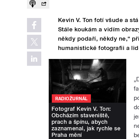
Kevin V. Ton fotí všude a s
Stále koukám a vidím obrazy,
někdy podaří, někdy ne,“ při
humanistické fotografii a l
„
f
po
RADIOŽURNÁL
d
Fotograf Kevin V. Ton:
Obcházím staveniště,
j
prach a špínu, abych
n
zaznamenal, jak rychle se
Praha mění
b