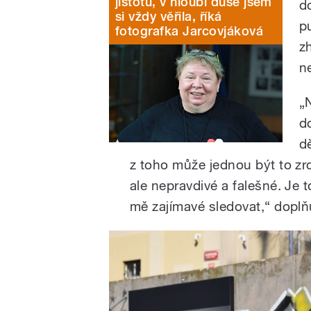
jistotu, v hloubi duše jsem
d
si vždy věřila, říká
p
fotografka Jarcovjáková
z
n
„
d
dě
z toho může jednou být to zr
ale nepravdivé a falešné. Je t
mě zajímavé sledovat,“ doplňu