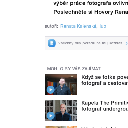
výběr práce fotografa ovlivni
Poslechněte si Hovory Rena
autoři:
Renata Kalenská
,
lup
Všechny díly pořadu na mujRozhlas
MOHLO BY VÁS ZAJÍMAT
Když se fotka pove
fotograf a cestov
Kapela The Primiti
fotograf undergro