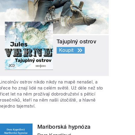
Tajuplný ostrov
Koupit
Lincolnův ostrov nikdo nikdy na mapě nenašel, a
přece ho znají lidé na celém světě. Už déle než sto
třicet let na něm prožívají dobrodružství s pěticí
trosečníků, kteří na něm našli útočiště, a hlavně
nejedno tajemství.
Mariborská hypnóza