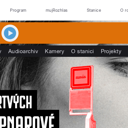
Program
mujRozhlas
Stanice
O r
y
Audioarchiv
Kamery
O stanici
Projekty