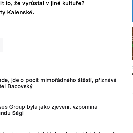
t to, že vyrůstal v jiné kultuře?
ty Kalenské.
de, jde o pocit mimořádného štěstí, přiznává
atel Bacovský
ves Group byla jako zjevení, vzpomíná
undu Ságl