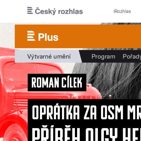
Přejít k hlavnímu obsahu
iRozhlas
Výtvarné umění
Program
Pořad