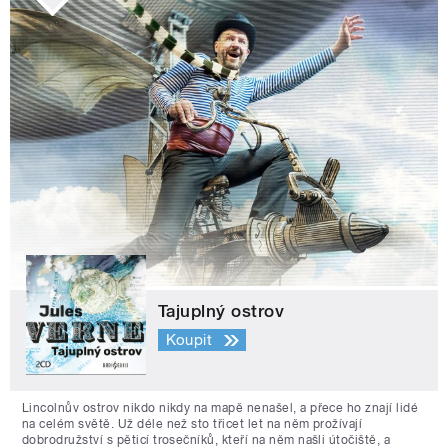
Tajuplný ostrov
Koupit
Lincolnův ostrov nikdo nikdy na mapě nenašel, a přece ho znají lidé
na celém světě. Už déle než sto třicet let na něm prožívají
dobrodružství s pěticí trosečníků, kteří na něm našli útočiště, a