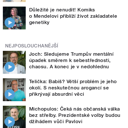
Důležité je nenudit! Komiks
o Mendelovi přiblíží život zakladatele
genetiky
NEJPOSLOUCHANĚJŠÍ
Joch: Sledujeme Trumpův mentální
úpadek směrem k sebestřednosti,
chaosu. A konec je v nedohlednu
Telička: Babiš? Větší problém je jeho
okolí. S neskutečnou arogancí se
přikrývají absurdní věci
Michopulos: Čeká nás občanská válka
bez střelby. Prezidentské volby budou
džihádem vůči Pavlovi