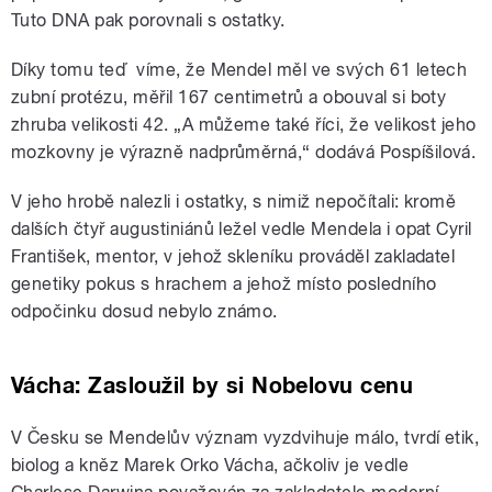
Tuto DNA pak porovnali s ostatky.
Díky tomu teď víme, že Mendel měl ve svých 61 letech
zubní protézu, měřil 167 centimetrů a obouval si boty
zhruba velikosti 42.
„A můžeme také říci, že velikost jeho
mozkovny je výrazně nadprůměrná,“ dodává Pospíšilová.
V jeho hrobě nalezli i ostatky, s nimiž nepočítali: kromě
dalších čtyř augustiniánů ležel vedle Mendela i
opat Cyril
František, mentor, v jehož skleníku prováděl zakladatel
genetiky pokus s hrachem a jehož místo posledního
odpočinku dosud nebylo známo.
Vácha: Zasloužil by si Nobelovu cenu
V Česku se Mendelův význam vyzdvihuje málo, tvrdí etik,
biolog a kněz Marek Orko Vácha, ačkoliv je vedle