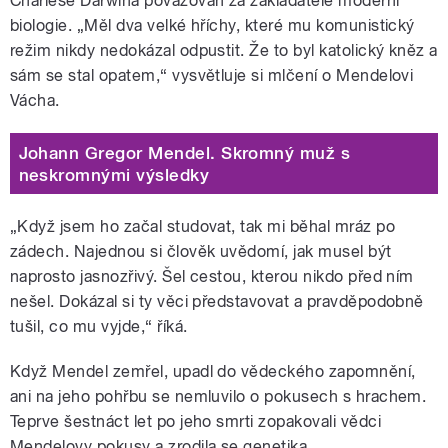
Charlese Darwina považován za zakladatele moderní
biologie.
„Měl dva velké hříchy, které mu komunistický
režim nikdy nedokázal odpustit. Že to byl katolický kněz a
sám se stal opatem,“ vysvětluje si mlčení o Mendelovi
Vácha.
Johann Gregor Mendel. Skromný muž s
neskromnými výsledky
„Když jsem ho začal studovat, tak mi běhal mráz po
zádech. Najednou si člověk uvědomí, jak musel být
naprosto jasnozřivý. Šel cestou, kterou nikdo před ním
nešel. Dokázal si ty věci představovat a pravděpodobně
tušil, co mu vyjde,“ říká.
Když Mendel zemřel, upadl do vědeckého zapomnění,
ani na jeho pohřbu se nemluvilo o pokusech s hrachem.
Teprve šestnáct let po jeho smrti zopakovali vědci
Mendelovy pokusy a zrodila se genetika.