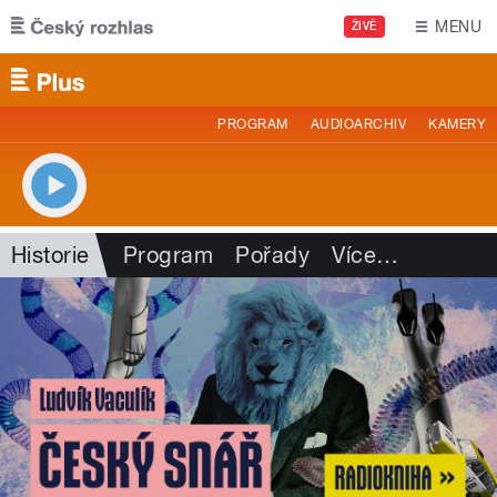
Přejít k hlavnímu obsahu
MENU
ŽIVĚ
PROGRAM
AUDIOARCHIV
KAMERY
Historie
Program
Pořady
Více
…