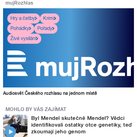
mujRozhlas
Hry a četby
Krimi
Pohádky
Pořady
Živé vysílání
Audiosvět Českého rozhlasu na jednom místě
MOHLO BY VÁS ZAJÍMAT
Byl Mendel skutečně Mendel? Vědci
identifikovali ostatky otce genetiky, teď
zkoumají jeho genom