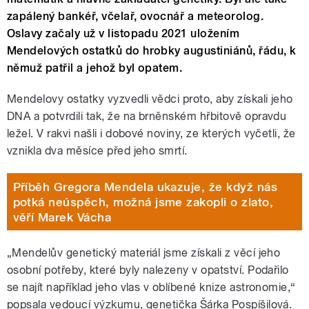
zapálený bankéř, včelař, ovocnář a meteorolog.
Oslavy začaly už v listopadu 2021 uložením
Mendelových ostatků do hrobky augustiniánů, řádu, k
němuž patřil a jehož byl opatem.
Mendelovy ostatky vyzvedli vědci proto, aby získali jeho
DNA a potvrdili tak, že na brněnském hřbitově opravdu
ležel. V rakvi našli i dobové noviny, ze kterých vyčetli, že
vznikla dva měsíce před jeho smrtí.
Příběh Gregora Mendela ukazuje, že když nás
potká neúspěch, možná jsme zakopli o zlato,
věří Marek Vácha
„Mendelův genetický materiál jsme získali z věcí jeho
osobní potřeby, které byly nalezeny v opatství. Podařilo
se najít například jeho vlas v oblíbené knize astronomie,“
popsala vedoucí výzkumu, genetička Šárka Pospíšilová.