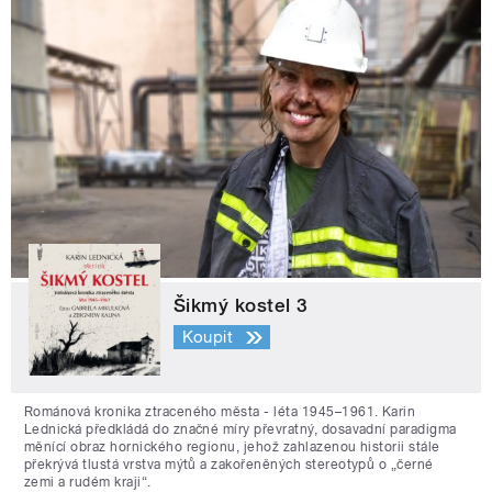
Šikmý kostel 3
Koupit
Románová kronika ztraceného města - léta 1945–1961. Karin
Lednická předkládá do značné míry převratný, dosavadní paradigma
měnící obraz hornického regionu, jehož zahlazenou historii stále
překrývá tlustá vrstva mýtů a zakořeněných stereotypů o „černé
zemi a rudém kraji“.