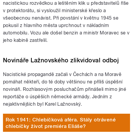
nacistickou rozvědkou a leštěním klik u představitelů říše
v protektorátu, si vysloužil ministerské křeslo a
všeobecnou nenávist. Při povstání v květnu 1945 se
pokusil z hlavního města uprchnout v nákladním
automobilu. Vozu ale došel benzin a ministr Moravec se v
jeho kabině zastřelil.
Novináře Lažnovského zlikvidoval odboj
Nacistické propagandě začali v Čechách a na Moravě
pomáhat někteří, do té doby většinou ne příliš úspěšní
novináři. Rozhlasovým posluchačům přinášeli mimo jiné
reportáže o úspěších německé armády. Jedním z
nejaktivnějších byl Karel Lažnovský.
Rok 1941: Chlebíčková aféra. Stály otrávené
chlebíčky život premiéra Eliáše?