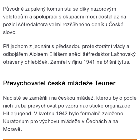
Původně zapálený komunista se díky názorovým
veletočům a spoluprací s okupační mocí dostal až na
pozici šéfredaktora velmi rozšířeného deníku České
slovo.
Při jednom z jednání s předsedou protektorátní vlády a
odbojářem Aloisem Eliášem snědl šéfredaktor Lažnovský
otrávený chlebíček. Zemřel v říjnu 1941 na břišní tyfus.
Převychovatel české mládeže Teuner
Nacisté se zaměřili i na českou mládež, kterou bylo podle
nich třeba převychovat po vzoru nacistické organizace
Hitlerjugend. V květnu 1942 bylo formálně založeno
Kuratorium pro výchovu mládeže v Čechách a na
Moravě.