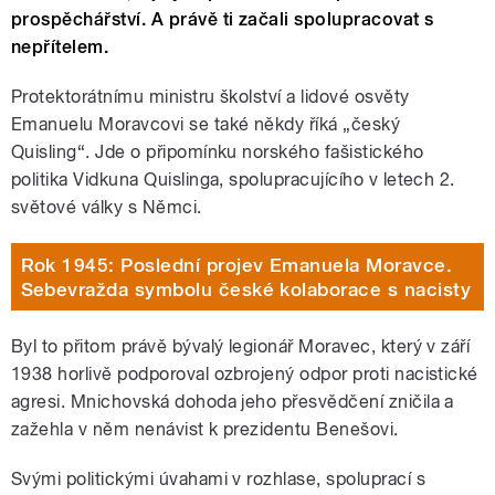
prospěchářství. A právě ti začali spolupracovat s
nepřítelem.
Protektorátnímu ministru školství a lidové osvěty
Emanuelu Moravcovi se také někdy říká „český
Quisling“. Jde o připomínku norského fašistického
politika Vidkuna Quislinga, spolupracujícího v letech 2.
světové války s Němci.
Rok 1945: Poslední projev Emanuela Moravce.
Sebevražda symbolu české kolaborace s nacisty
Byl to přitom právě bývalý legionář Moravec, který v září
1938 horlivě podporoval ozbrojený odpor proti nacistické
agresi. Mnichovská dohoda jeho přesvědčení zničila a
zažehla v něm nenávist k prezidentu Benešovi.
Svými politickými úvahami v rozhlase, spoluprací s