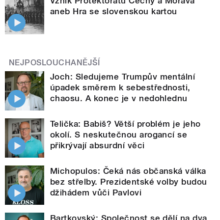
Vznik Protektorátu Čechy a Morava
aneb Hra se slovenskou kartou
NEJPOSLOUCHANĚJŠÍ
Joch: Sledujeme Trumpův mentální
úpadek směrem k sebestřednosti,
chaosu. A konec je v nedohlednu
Telička: Babiš? Větší problém je jeho
okolí. S neskutečnou arogancí se
přikrývají absurdní věci
Michopulos: Čeká nás občanská válka
bez střelby. Prezidentské volby budou
džihádem vůči Pavlovi
Bartkovský: Společnost se dělí na dva