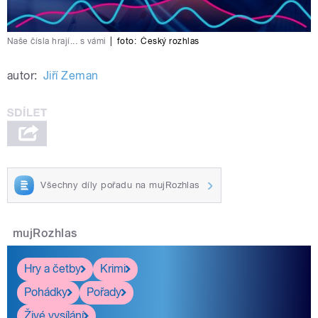
Naše čísla hrají... s vámi
|
foto:
Český rozhlas
autor:
Jiří Zeman
Všechny díly pořadu na mujRozhlas
mujRozhlas
Hry a četby
Krimi
Pohádky
Pořady
Živé vysílání