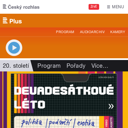
Přejít k hlavnímu obsahu
MENU
ŽIVĚ
PROGRAM
AUDIOARCHIV
KAMERY
20. století
Program
Pořady
Více
…