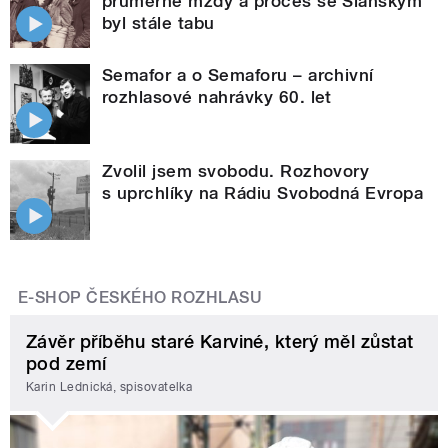
průměrné mzdy a proces se Slánským
byl stále tabu
Semafor a o Semaforu – archivní
rozhlasové nahrávky 60. let
Zvolil jsem svobodu. Rozhovory
s uprchlíky na Rádiu Svobodná Evropa
E-SHOP ČESKÉHO ROZHLASU
Závěr příběhu staré Karviné, který měl zůstat
pod zemí
Karin Lednická, spisovatelka