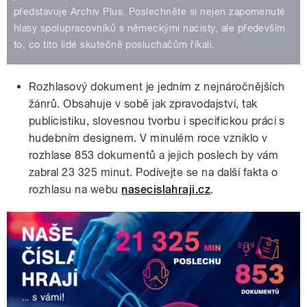
představuje Archiv Plus. Poslechněte si nejen zapomenuté
hlasy spolupracovníků s německými nacisty, ale především
to, co tito lidé skutečně posluchačům říkali.
Rozhlasový dokument je jedním z nejnáročnějších
žánrů. Obsahuje v sobě jak zpravodajství, tak
publicistiku, slovesnou tvorbu i specifickou práci s
hudebním designem. V minulém roce vzniklo v
rozhlase 853 dokumentů a jejich poslech by vám
zabral 23 325 minut. Podívejte se na další fakta o
rozhlasu na webu
nasecislahraji.cz
.