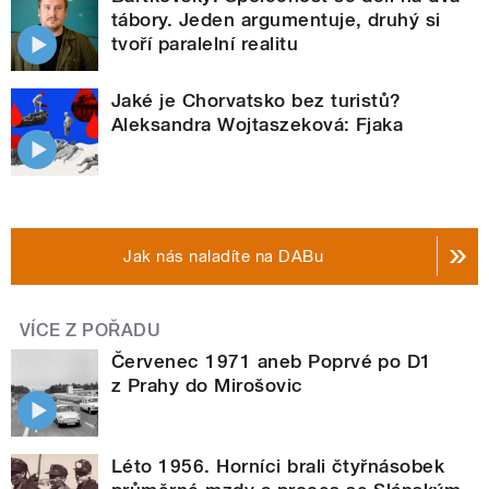
tábory. Jeden argumentuje, druhý si
tvoří paralelní realitu
Jaké je Chorvatsko bez turistů?
Aleksandra Wojtaszeková: Fjaka
Jak nás naladíte na DABu
VÍCE Z POŘADU
Červenec 1971 aneb Poprvé po D1
z Prahy do Mirošovic
Léto 1956. Horníci brali čtyřnásobek