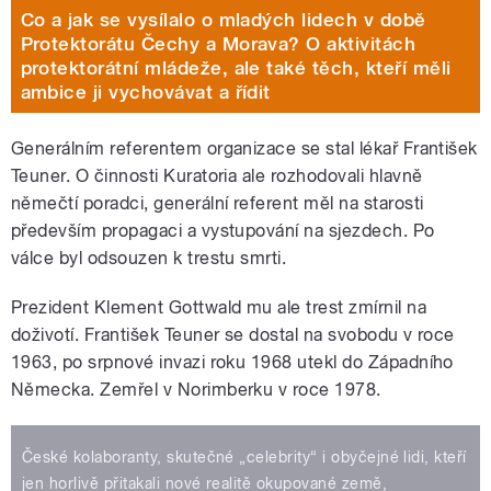
Co a jak se vysílalo o mladých lidech v době
Protektorátu Čechy a Morava? O aktivitách
protektorátní mládeže, ale také těch, kteří měli
ambice ji vychovávat a řídit
Generálním referentem organizace se stal lékař František
Teuner. O činnosti Kuratoria ale rozhodovali hlavně
němečtí poradci, generální referent měl na starosti
především propagaci a vystupování na sjezdech. Po
válce byl odsouzen k trestu smrti.
Prezident Klement Gottwald mu ale trest zmírnil na
doživotí. František Teuner se dostal na svobodu v roce
1963, po srpnové invazi roku 1968 utekl do Západního
Německa. Zemřel v Norimberku v roce 1978.
České kolaboranty, skutečné „celebrity“ i obyčejné lidi, kteří
jen horlivě přitakali nové realitě okupované země,