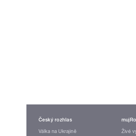
Český rozhlas
mujRo
Válka na Ukrajině
Živé v