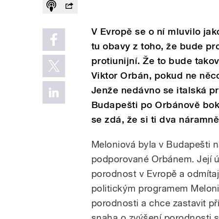
V Evropě se o ní mluvilo jak
tu obavy z toho, že bude pr
protiunijní. Že to bude ta
Viktor Orbán, pokud ne něco
Jenže nedávno se italská pr
Budapešti po Orbánově boku 
se zdá, že si ti dva náramně
Meloniová byla v Budapešti 
podporované Orbánem. Její úča
porodnost v Evropě a odmítají
politickým programem Melonio
porodnosti a chce zastavit př
snaha o zvýšení porodnosti st