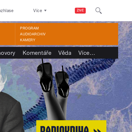
ozhlase
Více
ŽIVĚ
PROGRAM
AUDIOARCHIV
KAMERY
ovory
Komentáře
Věda
Více
…