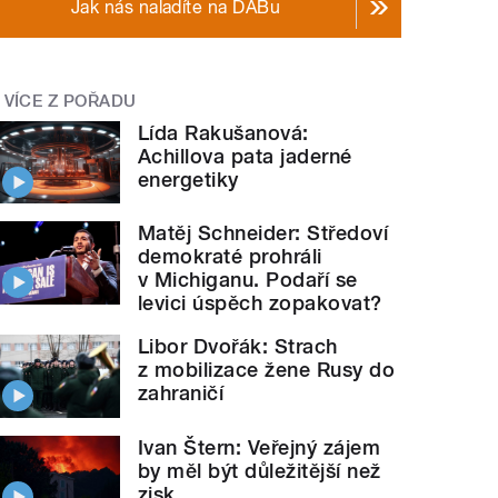
Jak nás naladíte na DABu
VÍCE Z POŘADU
Lída Rakušanová:
Achillova pata jaderné
energetiky
Matěj Schneider: Středoví
demokraté prohráli
v Michiganu. Podaří se
levici úspěch zopakovat?
Libor Dvořák: Strach
z mobilizace žene Rusy do
zahraničí
Ivan Štern: Veřejný zájem
by měl být důležitější než
zisk