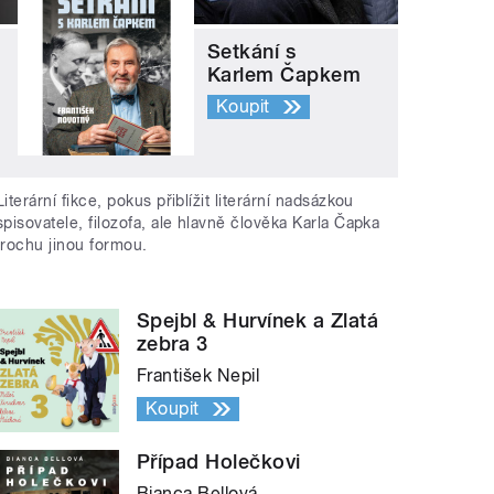
Setkání s
Karlem Čapkem
Koupit
Literární fikce, pokus přiblížit literární nadsázkou
spisovatele, filozofa, ale hlavně člověka Karla Čapka
trochu jinou formou.
Spejbl & Hurvínek a Zlatá
zebra 3
František Nepil
Koupit
Případ Holečkovi
Bianca Bellová