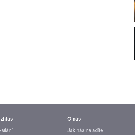
zhlas
O nás
ysílání
Jak nás naladíte