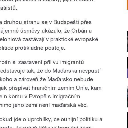
ašistů.
a druhou stranu se v Budapešti přes
zájemné úsměvy ukázalo, že Orbán a
eloniová zastávají v praktické evropské
litice protikladné postoje.
rbán si zastavení přílivu imigrantů
ředstavuje tak, že do Maďarska nevpustí
ikoho a zároveň že Maďarsko nebude
ijak přispívat hraničním zemím Unie, kam
že nikomu v Evropě s imigračním
mimo jeho zemi není maďarská věc.
ud jde o uprchlíky, celounijní politiku a
roto, že právě Itálie je hraniční zemí,