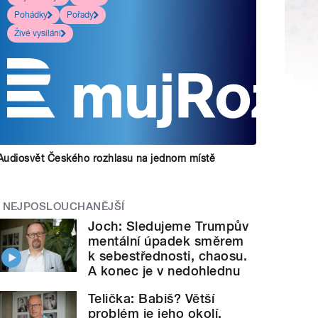
Pohádky
Pořady
Živé vysílání
Audiosvět Českého rozhlasu na jednom místě
NEJPOSLOUCHANĚJŠÍ
Joch: Sledujeme Trumpův
mentální úpadek směrem
k sebestřednosti, chaosu.
A konec je v nedohlednu
Telička: Babiš? Větší
problém je jeho okolí.