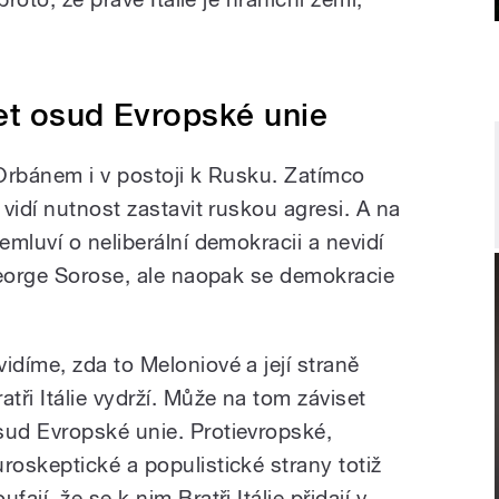
et osud Evropské unie
Orbánem i v postoji k Rusku. Zatímco
vidí nutnost zastavit ruskou agresi. A na
mluví o neliberální demokracii a nevidí
George Sorose, ale naopak se demokracie
vidíme, zda to Meloniové a její straně
atři Itálie vydrží. Může na tom záviset
sud Evropské unie. Protievropské,
uroskeptické a populistické strany totiž
ufají, že se k nim Bratři Itálie přidají v