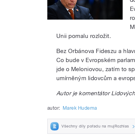
E
ro
M
Unii pomalu rozložit.
Bez Orbánova Fideszu a hlavn
Co bude v Evropském parlame
jde o Meloniovou, zatím to sp
umírněným lidovcům a evrops
Autor je komentátor Lidových
autor:
Marek Hudema
Všechny díly pořadu na mujRozhlas