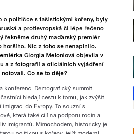
o o političce s fašistickými kořeny, byly
oruská a protievropská či lépe řečeno
kový řekněme druhý maďarský premiér
 horšího. Nic z toho se nenaplnilo.
emiérka Giorgia Meloniová objevila v
a z fotografií a oficiálních vyjádření
 notovali. Co se to děje?
na konferenci Demografický summit
stníci hledají cestu k tomu, jak zvýšit
 imigraci do Evropy. To souzní s
vé, která také cílí na podporu rodin a
íliv imigrantů. Mimochodem, historicky je
arou politikou s kořeny, jejíž moderní