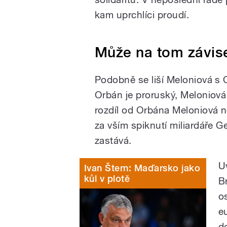
kam uprchlíci proudí.
Může na tom závis
Podobně se liší Meloniová s 
Orbán je proruský, Meloniová 
rozdíl od Orbána Meloniová ne
za vším spiknutí miliardáře 
zastává.
U
Ivan Štern: Maďarsko jako
kůl v plotě
Br
o
e
do