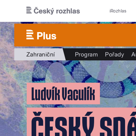
Přejít k hlavnímu obsahu
iRozhlas
Zahraniční
Program
Pořady
A