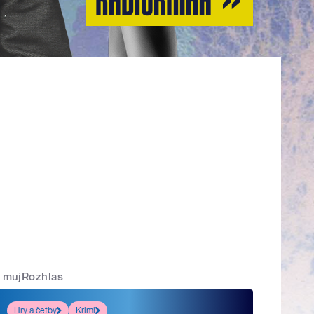
mujRozhlas
Hry a četby
Krimi