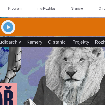
Program
mujRozhlas
Stanice
O r
udioarchiv
Kamery
O stanici
Projekty
Rozh