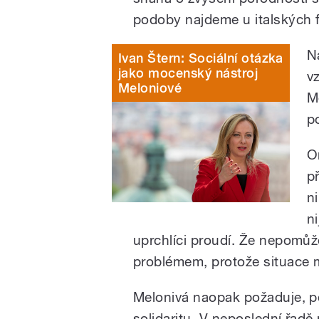
podoby najdeme u italských f
N
Ivan Štern: Sociální otázka
jako mocenský nástroj
v
Meloniové
M
po
O
p
n
n
uprchlíci proudí. Že nepomů
problémem, protože situace 
Melonivá naopak požaduje, pok
solidaritu. V neposlední řadě p