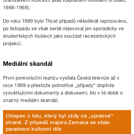
Stanislavem Kolickim alias Kapitánem Klossem (Polsko,
1968-1969).
Do roku 1989 bylo Třicet případů několikrát reprízováno,
po listopadu se však seriál objevoval jen sporadicky ve
studentských klubech jako součást recesistických
projekcí.
Mediální skandál
První porevoluční reprízu vysílala Česká televize až v
roce 1999 a přestože jednotlivé „případy“ doplnila
vysvětlujícími dokumenty a diskusemi, šlo v té době o
značný mediální skandál.
Chlapec z lidu, který byl vždy na „správné“
straně. Z případů majora Zemana se stalo
paradoxní kultovní dílo