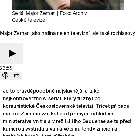
Seriál Major Zeman | Foto: Archiv
České televize
Major Zeman jako hrdina nejen televizní, ale také rozhlasový
23:59
Je to pravděpodobně nejslavnější a také
nejkontroverznější seriál, který tu zbyl po
komunistické Československé televizi. Třicet případů
majora Zemana vznikal pod přímým dohledem
ministerstva vnitra a v režii Jiřího Sequense se tu před
kamerou vystřídala valná většina tehdy žijících a