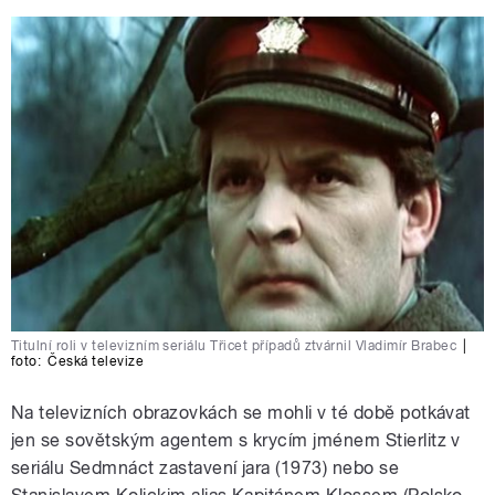
Titulní roli v televizním seriálu Třicet případů ztvárnil Vladimír Brabec
|
foto:
Česká televize
Na televizních obrazovkách se mohli v té době potkávat
jen se sovětským agentem s krycím jménem Stierlitz v
seriálu Sedmnáct zastavení jara (1973) nebo se