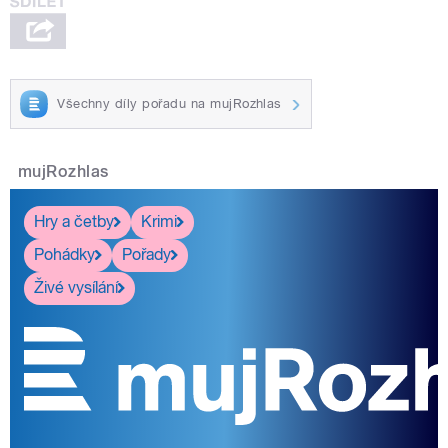
Všechny díly pořadu na mujRozhlas
mujRozhlas
Hry a četby
Krimi
Pohádky
Pořady
Živé vysílání