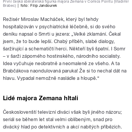
První česká sběratelská figurka majora Zemana v Comics Pointu (Vladimír
Brabec)
|
foto:
Filip Jandourek
Režisér Miroslav Macháček, který byl tehdy
hospitalizován v psychiatrické léčebně, si do svého
deníku napsal o Smrti u jezera: „Velké zklamání. Čekal
jsem, že to bude lepší. Chabý příběh, slabé dialogy,
šaržírující a schematičtí herci. Někteří byli špatní. I Somr
– v šarži záporného hostinského, národního socialisty.
Idea vyčuhuje neobratně a neomaleně ze všeho. A ta
Brabčákova naondulovaná paruka! Že si to nechal dát na
hlavu. Vypadal nemožně nasládle a hloupě.“
Lidé majora Zemana hltali
Českoslovenští televizní diváci však byli jiného názoru;
seriál se během let stal velmi oblíbeným, snad pro
divácký hlad po detektivních a akcí nabitých příbězích.