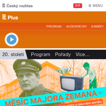
Přejít k hlavnímu obsahu
MENU
ŽIVĚ
PROGRAM
AUDIOARCHIV
KAMERY
20. století
Program
Pořady
Více
…