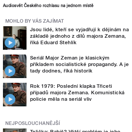
Audiosvět Českého rozhlasu na jednom místě
MOHLO BY VÁS ZAJÍMAT
Jsou lidé, kteří se vyjadřují k dějinám na
základě jednoho z dílů majora Zemana,
říká Eduard Stehlík
Seriál Major Zeman je klasickým
příkladem socialistické propagandy. A je
tady dodnes, říká historik
Rok 1979: Poslední klapka Třiceti
případů majora Zemana. Komunistická
policie měla na seriál vliv
NEJPOSLOUCHANĚJŠÍ
Telička: Babiš? Větší problém je jeho