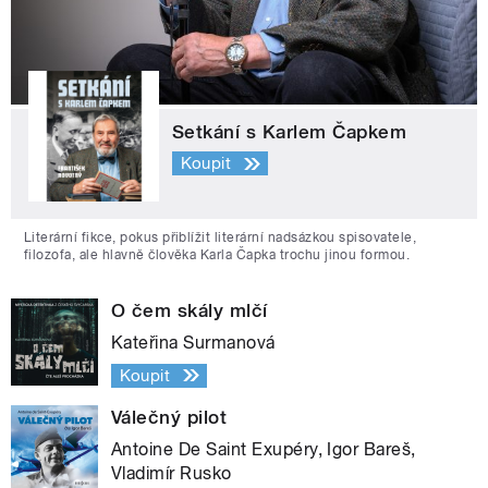
Setkání s Karlem Čapkem
Koupit
Literární fikce, pokus přiblížit literární nadsázkou spisovatele,
filozofa, ale hlavně člověka Karla Čapka trochu jinou formou.
O čem skály mlčí
Kateřina Surmanová
Koupit
Válečný pilot
Antoine De Saint Exupéry, Igor Bareš,
Vladimír Rusko