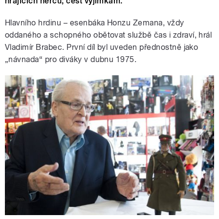
hrajících herců; čest výjimkám.
Hlavního hrdinu – esenbáka Honzu Zemana, vždy
oddaného a schopného obětovat službě čas i zdraví, hrál
Vladimír Brabec. První díl byl uveden přednostně jako
„návnada“ pro diváky v dubnu 1975.