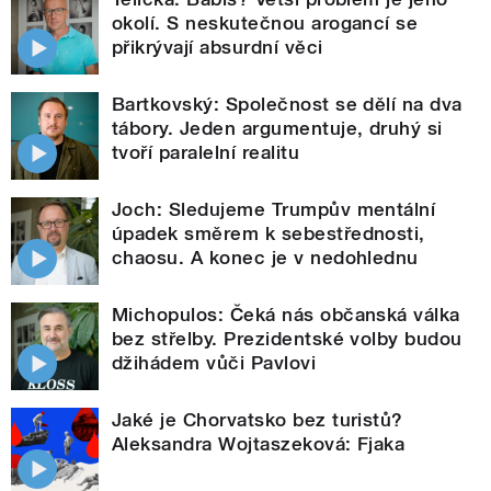
okolí. S neskutečnou arogancí se
přikrývají absurdní věci
Bartkovský: Společnost se dělí na dva
tábory. Jeden argumentuje, druhý si
tvoří paralelní realitu
Joch: Sledujeme Trumpův mentální
úpadek směrem k sebestřednosti,
chaosu. A konec je v nedohlednu
Michopulos: Čeká nás občanská válka
bez střelby. Prezidentské volby budou
džihádem vůči Pavlovi
Jaké je Chorvatsko bez turistů?
Aleksandra Wojtaszeková: Fjaka