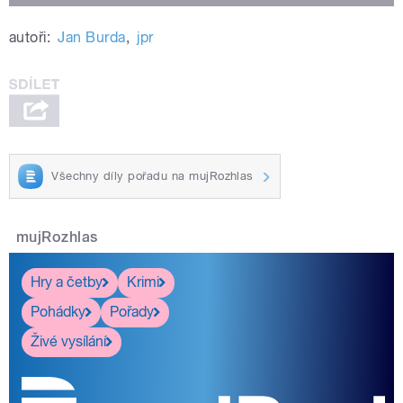
autoři:
Jan Burda
,
jpr
Všechny díly pořadu na mujRozhlas
mujRozhlas
Hry a četby
Krimi
Pohádky
Pořady
Živé vysílání