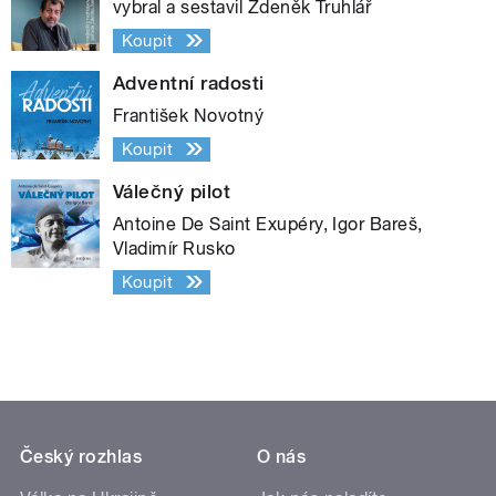
vybral a sestavil Zdeněk Truhlář
Koupit
Adventní radosti
František Novotný
Koupit
Válečný pilot
Antoine De Saint Exupéry, Igor Bareš,
Vladimír Rusko
Koupit
Český rozhlas
O nás