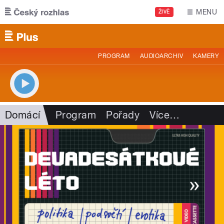
Přejít k hlavnímu obsahu
MENU
ŽIVĚ
PROGRAM
AUDIOARCHIV
KAMERY
Domácí
Program
Pořady
Více
…