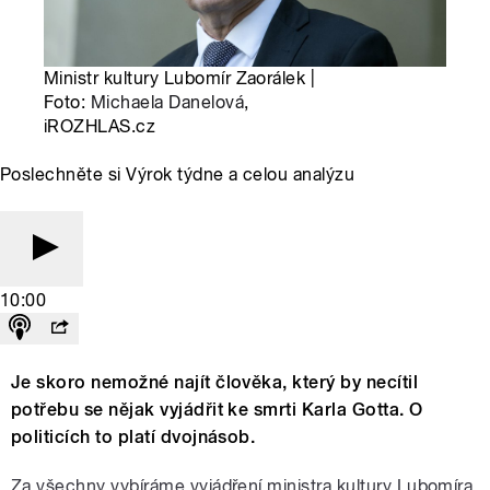
Ministr kultury Lubomír Zaorálek |
Foto:
Michaela Danelová
,
iROZHLAS.cz
Poslechněte si Výrok týdne a celou analýzu
10:00
Je skoro nemožné najít člověka, který by necítil
potřebu se nějak vyjádřit ke smrti Karla Gotta. O
politicích to platí dvojnásob.
Za všechny vybíráme vyjádření ministra kultury Lubomíra