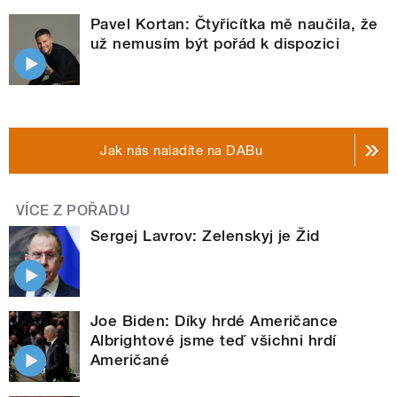
Pavel Kortan: Čtyřicítka mě naučila, že
už nemusím být pořád k dispozici
Jak nás naladíte na DABu
VÍCE Z POŘADU
Sergej Lavrov: Zelenskyj je Žid
Joe Biden: Díky hrdé Američance
Albrightové jsme teď všichni hrdí
Američané