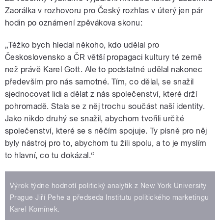
Zaorálka v rozhovoru pro Český rozhlas v úterý jen pár
hodin po oznámení zpěvákova skonu:
„Těžko bych hledal někoho, kdo udělal pro
Československo a ČR větší propagaci kultury té země
než právě Karel Gott. Ale to podstatné udělal nakonec
především pro nás samotné. Tím, co dělal, se snažil
sjednocovat lidi a dělat z nás společenství, které drží
pohromadě. Stala se z něj trochu součást naší identity.
Jako nikdo druhý se snažil, abychom tvořili určité
společenství, které se s něčím spojuje. Ty písně pro něj
byly nástroj pro to, abychom tu žili spolu, a to je myslím
to hlavní, co tu dokázal.“
Výrok týdne hodnotí politický analytik z New York University
Prague Jiří Pehe a předseda Institutu politického marketingu
Karel Komínek.