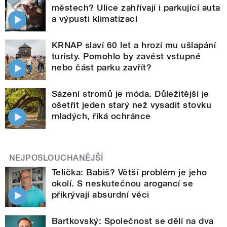
městech? Ulice zahřívají i parkující auta
a výpusti klimatizací
KRNAP slaví 60 let a hrozí mu ušlapání
turisty. Pomohlo by zavést vstupné
nebo část parku zavřít?
Sázení stromů je móda. Důležitější je
ošetřit jeden starý než vysadit stovku
mladých, říká ochránce
NEJPOSLOUCHANĚJŠÍ
Telička: Babiš? Větší problém je jeho
okolí. S neskutečnou arogancí se
přikrývají absurdní věci
Bartkovský: Společnost se dělí na dva