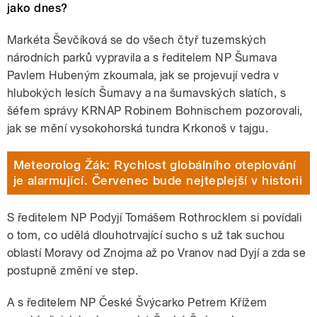
jako dnes?
Markéta Ševčíková se do všech čtyř tuzemských
národních parků vypravila a s ředitelem NP Šumava
Pavlem Hubeným zkoumala, jak se projevují vedra v
hlubokých lesích Šumavy a na šumavských slatích, s
šéfem správy KRNAP Robinem Bohnischem pozorovali,
jak se mění vysokohorská tundra Krkonoš v tajgu.
Meteorolog Žák: Rychlost globálního oteplování
je alarmující. Červenec bude nejteplejší v historii
S ředitelem NP Podyjí Tomášem Rothrocklem si povídali
o tom, co udělá dlouhotrvající sucho s už tak suchou
oblastí Moravy od Znojma až po Vranov nad Dyjí a zda se
postupně změní ve step.
A s ředitelem NP České Švýcarko Petrem Křížem