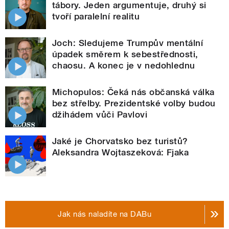
tábory. Jeden argumentuje, druhý si
tvoří paralelní realitu
Joch: Sledujeme Trumpův mentální
úpadek směrem k sebestřednosti,
chaosu. A konec je v nedohlednu
Michopulos: Čeká nás občanská válka
bez střelby. Prezidentské volby budou
džihádem vůči Pavlovi
Jaké je Chorvatsko bez turistů?
Aleksandra Wojtaszeková: Fjaka
Jak nás naladíte na DABu