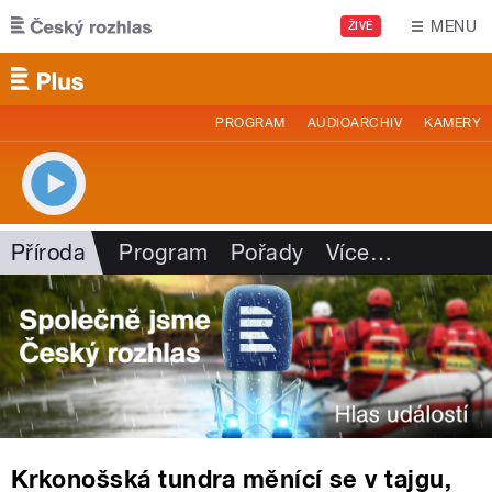
Přejít k hlavnímu obsahu
MENU
ŽIVĚ
PROGRAM
AUDIOARCHIV
KAMERY
Příroda
Program
Pořady
Více
…
Krkonošská tundra měnící se v tajgu,