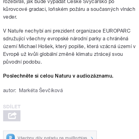
rozebírali, jak bude vypadat České Švýcarsko po
kůrovcové gradaci, loňském požáru a současných vlnách
veder.
V Natuře nechybí ani prezident organizace EUROPARC
sdružující všechny evropské národní parky a chráněná
území Michael Hošek, který popíše, která vzácná území v
Evropě už kvůli globální změně klimatu ztrácejí svou
původní podobu.
Poslechněte si celou Naturu v audiozáznamu.
autor:
Markéta Ševčíková
Všechny díly pořadu na mujRozhlas