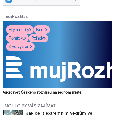
mujRozhlas
Hry a četby
Krimi
Pohádky
Pořady
Živé vysílání
Audiosvět Českého rozhlasu na jednom místě
MOHLO BY VÁS ZAJÍMAT
Jak čelit extrémním vedrům ve