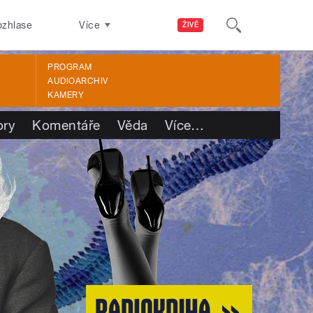
ozhlase
Více
ŽIVĚ
PROGRAM
AUDIOARCHIV
KAMERY
ory
Komentáře
Věda
Více
…