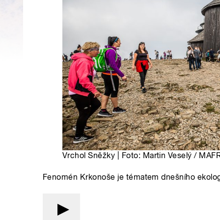
Vrchol Sněžky | Foto: Martin Veselý / MAF
Fenomén Krkonoše je tématem dnešního ekolog