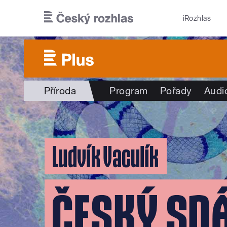
Přejít k hlavnímu obsahu
iRozhlas
Příroda
Program
Pořady
Audi