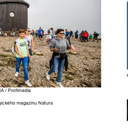
RA / Profimedia
ického magazínu Natura