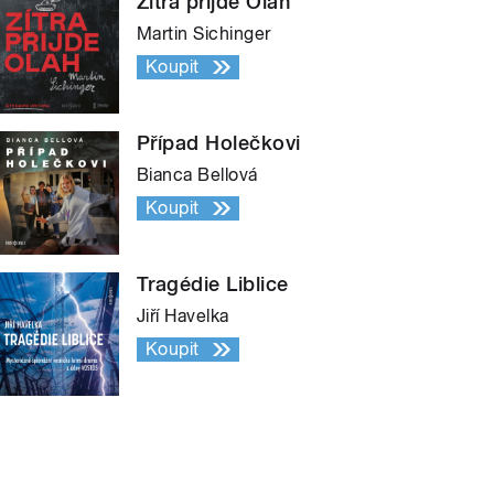
Zítra přijde Olah
Martin Sichinger
Koupit
Případ Holečkovi
Bianca Bellová
Koupit
Tragédie Liblice
Jiří Havelka
Koupit