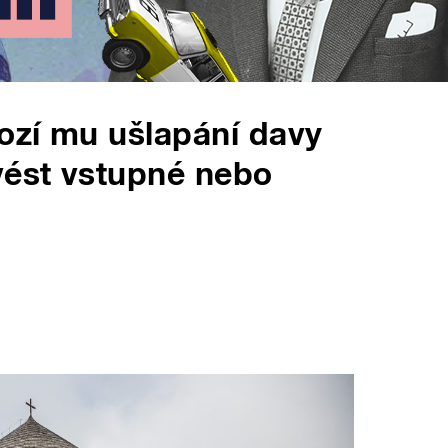
rozí mu ušlapání davy
vést vstupné nebo