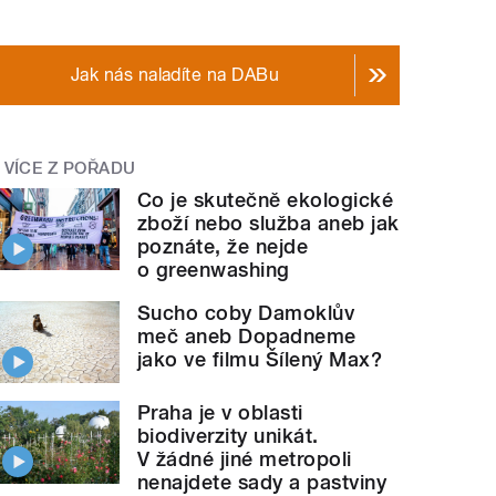
Jak nás naladíte na DABu
VÍCE Z POŘADU
Co je skutečně ekologické
zboží nebo služba aneb jak
poznáte, že nejde
o greenwashing
Sucho coby Damoklův
meč aneb Dopadneme
jako ve filmu Šílený Max?
Praha je v oblasti
biodiverzity unikát.
V žádné jiné metropoli
nenajdete sady a pastviny