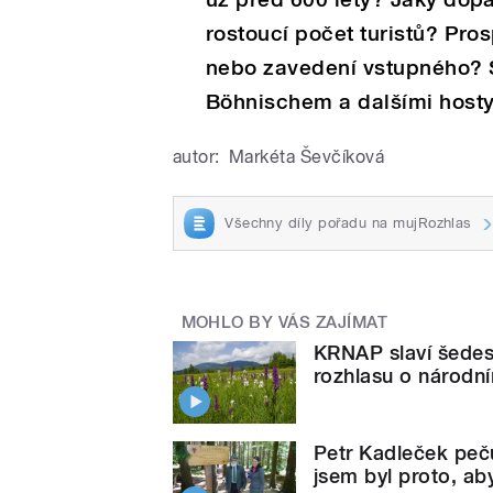
rostoucí počet turistů? Pr
nebo zavedení vstupného?
Böhnischem a dalšími hosty 
autor:
Markéta Ševčíková
Všechny díly pořadu na mujRozhlas
MOHLO BY VÁS ZAJÍMAT
KRNAP slaví šedesá
rozhlasu o národn
Petr Kadleček peču
jsem byl proto, aby