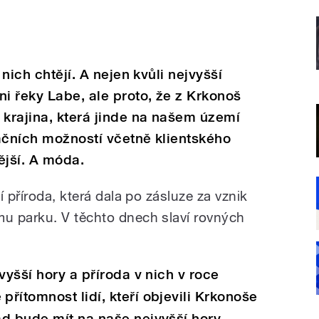
 nich chtějí. A nejen kvůli nejvyšší
i řeky Labe, ale proto, že z Krkonoš
 krajina, která jinde na našem území
ačních možností včetně klientského
ější. A móda.
 příroda, která dala po zásluze za vznik
u parku. V těchto dnech slaví rovných
vyšší hory a příroda v nich v roce
řítomnost lidí, kteří objevili Krkonoše
ad bude mít na naše nejvyšší hory