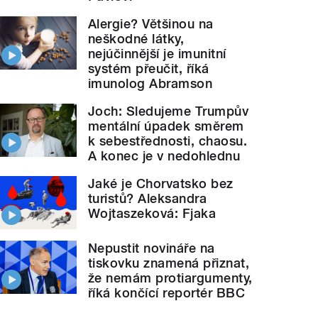
Alergie? Většinou na
neškodné látky,
nejúčinnější je imunitní
systém přeučit, říká
imunolog Abramson
Joch: Sledujeme Trumpův
mentální úpadek směrem
k sebestřednosti, chaosu.
A konec je v nedohlednu
Jaké je Chorvatsko bez
turistů? Aleksandra
Wojtaszeková: Fjaka
Nepustit novináře na
tiskovku znamená přiznat,
že nemám protiargumenty,
říká končící reportér BBC