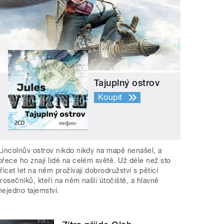
Tajuplný ostrov
Koupit
Lincolnův ostrov nikdo nikdy na mapě nenašel, a
přece ho znají lidé na celém světě. Už déle než sto
třicet let na něm prožívají dobrodružství s pěticí
trosečníků, kteří na něm našli útočiště, a hlavně
nejedno tajemství.