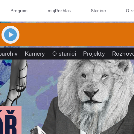
Program
mujRozhlas
Stanice
O r
oarchiv
Kamery
O stanici
Projekty
Rozhov