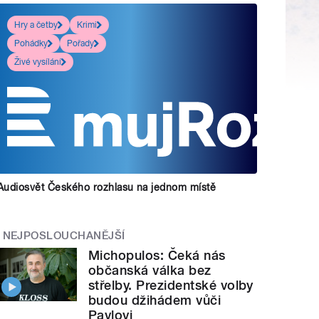
Hry a četby
Krimi
Pohádky
Pořady
Živé vysílání
Audiosvět Českého rozhlasu na jednom místě
NEJPOSLOUCHANĚJŠÍ
Michopulos: Čeká nás
občanská válka bez
střelby. Prezidentské volby
budou džihádem vůči
Pavlovi