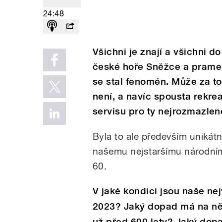
24:48
Všichni je znají a všichni do
české hoře Sněžce a pramen
se stal fenomén. Může za to
není, a navíc spousta rekre
servisu pro ty nejrozmazlen
Byla to ale především unikátní
našemu nejstaršímu národním
60.
V jaké kondici jsou naše nej
2023? Jaký dopad má na ně p
už před 600 lety? Jaký dop