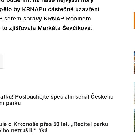
ospělo by KRNAPu částečné uzavření
 S šéfem správy KRNAP Robinem
to zjišťovala Markéta Ševčíková.
tku! Poslouchejte speciální seriál Českého
ím parku
je o Krkonoše přes 50 let. „Ředitel parku
 ho nezrušili,“ říká