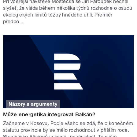
Při včerejší návštěvě Mostecka se Jiří Paroubek nechal
slyšet, že vláda během několika týdnů rozhodne o osudu
ekologických limitů těžby hnědého uhlí. Premiér
předpo...
Názory a argumenty
Může energetika integrovat Balkán?
Začneme v Kosovu. Podle všeho se zdá, že o konečném
statutu provincie by se mělo rozhodnout v příštím roce.
Stanovisko Albánců je jasné- nezávislost. To svým