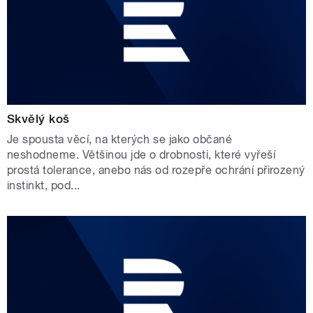
Skvělý koš
Je spousta věcí, na kterých se jako občané
neshodneme. Většinou jde o drobnosti, které vyřeší
prostá tolerance, anebo nás od rozepře ochrání přirozený
instinkt, pod...