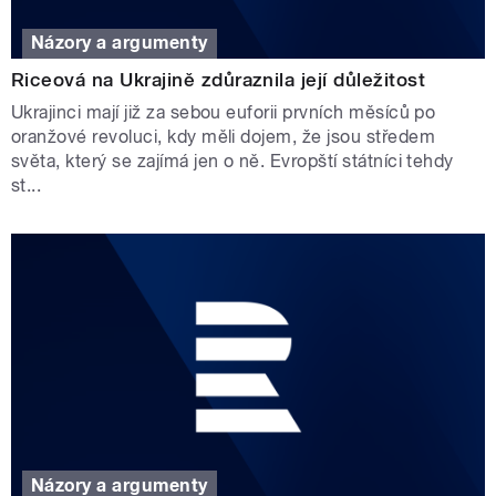
Názory a argumenty
Riceová na Ukrajině zdůraznila její důležitost
Ukrajinci mají již za sebou euforii prvních měsíců po
oranžové revoluci, kdy měli dojem, že jsou středem
světa, který se zajímá jen o ně. Evropští státníci tehdy
st...
Názory a argumenty