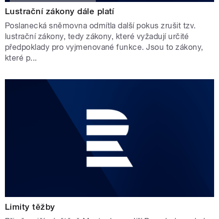
Lustrační zákony dále platí
Poslanecká sněmovna odmítla další pokus zrušit tzv.
lustrační zákony, tedy zákony, které vyžadují určité
předpoklady pro vyjmenované funkce. Jsou to zákony,
které p...
Limity těžby