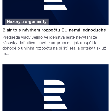
Názory a argumenty
Blair to s návrhem rozpočtu EU nemá jednoduché
Předseda vlády Jejího Veličenstva ještě nevytáhl ze
zásuvky definitivní návrh kompromisu, jak dospět k
dohodě o unijním rozpočtu na příští léta, a britský tisk už
m...