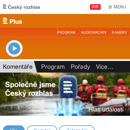
Přejít k hlavnímu obsahu
MENU
ŽIVĚ
PROGRAM
AUDIOARCHIV
KAMERY
Komentáře
Program
Pořady
Více
…