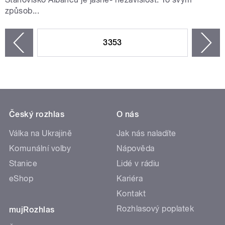
způsob...
STRÁNKY
3353
n
zí
Český rozhlas
O nás
Válka na Ukrajině
Jak nás naladíte
Komunální volby
Nápověda
Stanice
Lidé v rádiu
eShop
Kariéra
Kontakt
Rozhlasový poplatek
mujRozhlas