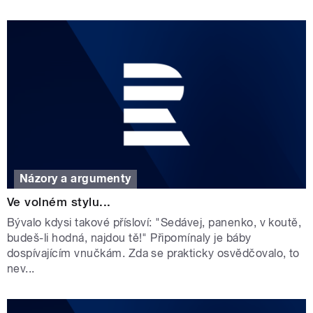
Názory a argumenty
Ve volném stylu...
Bývalo kdysi takové přísloví: "Sedávej, panenko, v koutě,
budeš-li hodná, najdou tě!" Připomínaly je báby
dospívajícím vnučkám. Zda se prakticky osvědčovalo, to
nev...