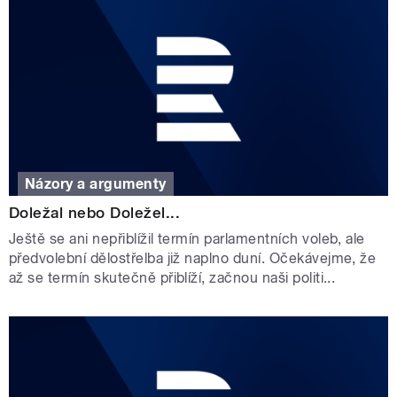
Názory a argumenty
Doležal nebo Doležel...
Ještě se ani nepřiblížil termín parlamentních voleb, ale
předvolební dělostřelba již naplno duní. Očekávejme, že
až se termín skutečně přiblíží, začnou naši politi...