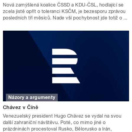
Nová zamýšlená koalice ČSSD a KDU-ČSL, hodlající se
zcela jistě opřít o toleranci KSČM, je bezesporu zprávou
posledních tří měsíců. Nade vší pochybnost jde totiž o ...
Názory a argumenty
Chávez v Číně
Venezuelský president Hugo Chávez se vydal na svou
další zahraniční návštěvu. Poté, co mimo jiné o
prázdninách procestoval Rusko, Bělorusko a Irán,