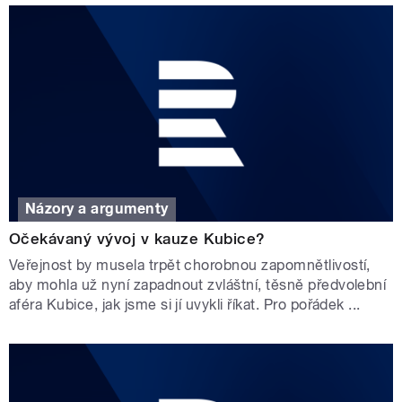
Názory a argumenty
Očekávaný vývoj v kauze Kubice?
Veřejnost by musela trpět chorobnou zapomnětlivostí,
aby mohla už nyní zapadnout zvláštní, těsně předvolební
aféra Kubice, jak jsme si jí uvykli říkat. Pro pořádek ...