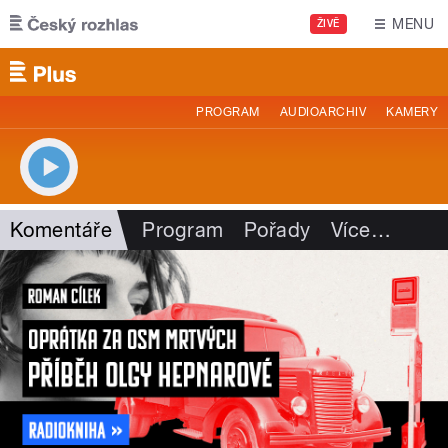
Přejít k hlavnímu obsahu
MENU
ŽIVĚ
PROGRAM
AUDIOARCHIV
KAMERY
Komentáře
Program
Pořady
Více
…