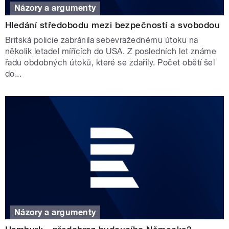
Názory a argumenty
Hledání středobodu mezi bezpečností a svobodou
Britská policie zabránila sebevražednému útoku na
několik letadel mířících do USA. Z posledních let známe
řadu obdobných útoků, které se zdařily. Počet obětí šel
do...
Názory a argumenty