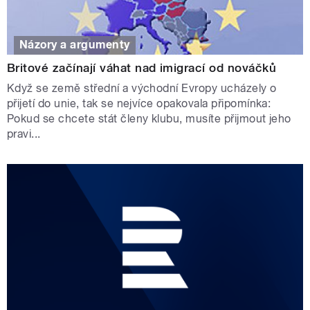
Názory a argumenty
Britové začínají váhat nad imigrací od nováčků
Když se země střední a východní Evropy ucházely o
přijetí do unie, tak se nejvíce opakovala připomínka:
Pokud se chcete stát členy klubu, musíte přijmout jeho
pravi...