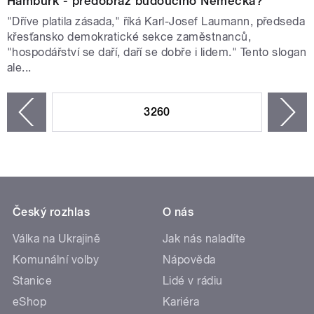
Hamburk - předobraz budoucího Německa?
"Dříve platila zásada," říká Karl-Josef Laumann, předseda
křesťansko demokratické sekce zaměstnanců,
"hospodářství se daří, daří se dobře i lidem." Tento slogan
ale...
STRÁNKY
3260
n
zí
Český rozhlas
O nás
Válka na Ukrajině
Jak nás naladíte
Komunální volby
Nápověda
Stanice
Lidé v rádiu
eShop
Kariéra