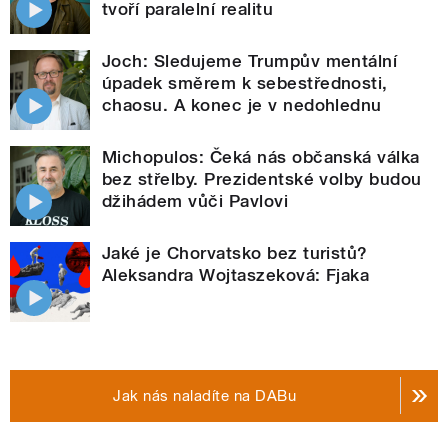
tvoří paralelní realitu
Joch: Sledujeme Trumpův mentální
úpadek směrem k sebestřednosti,
chaosu. A konec je v nedohlednu
Michopulos: Čeká nás občanská válka
bez střelby. Prezidentské volby budou
džihádem vůči Pavlovi
Jaké je Chorvatsko bez turistů?
Aleksandra Wojtaszeková: Fjaka
Jak nás naladíte na DABu