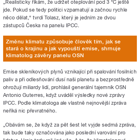
„Realisticky říkám, že udržet oteplování pod 3
°C
ještě
jde. Pokud se tedy politici vzpamatují a začnou rychle
něco dělat,“ tvrdí Tolasz, který je jedním ze dvou
zástupců Česka na panelu IPCC.
Změnu klimatu způsobuje člověk tím, jak se
stará o krajinu a jak vypouští emise, shrnuje
klimatolog závěry panelu OSN
Emise skleníkových plynů vznikající při spalování fosilních
paliv a při odlesňování dusí naši planetu a bezprostředně
ohrožují miliardy lidí, prohlásil generální tajemník OSN
Antonio Guterres, když uváděl výsledky nové zprávy
IPCC. Podle klimatologa ale vlastně nejnovější zpráva
neříká nic převratného.
„Obávám se, že když za pět šest let vyjde sedmá zpráva,
tak bude taky označována jako poslední varování pro