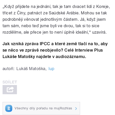
„Když přijdete na jednání, tak je tam dvacet lidí z Koreje,
třicet z Číny, patnáct ze Saúdské Arábie. Mohou se tak
podrobněji věnovat jednotlivým částem. Já, když jsem
tam sám, nebo teď jsme byli ve dvou, tak si to sice
rozdělíme, ale přece jen to není úplně ideální,“ uzavírá.
Jak vzniká zpráva IPCC a které země tlačí na to, aby
se něco ve zprávě neobjevilo? Celé Interview Plus
Lukáše Matošky najdete v audiozáznamu.
autoři:
Lukáš Matoška
,
lup
Všechny díly pořadu na mujRozhlas