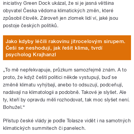
iniciativy Green Dock ukázal, že si je jasná většina
obyvatel Česka vědoma klimatických změn, které
způsobil člověk. Zároveň jen zlomek lidí ví, jaké jsou
postoje českých politiků.
Jako kdyby léčili rakovinu jitrocelovým sirupem.
Češi se neshodují, jak řešit klima, tvrdí
psycholog Krajhanzl
„To mě nepřekvapuje, průzkum samozřejmě znám. A to
proto, že když čeští politici někde vystupují, buď se
změně klimatu vyhýbají, anebo to odsuzují, podceňují,
nadávají na klimatologii a podobně. Takové je slyšet. Ale
ty, kteří by opravdu měli rozhodovat, tak moc slyšet není.
Bohužel.“
Přístup české vlády je podle Tolasze vidět i na samotných
klimatických summitech či panelech.