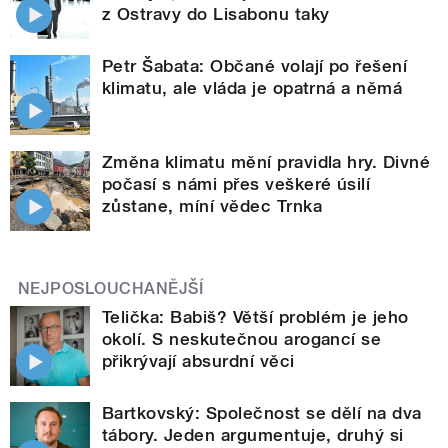
z Ostravy do Lisabonu taky
Petr Šabata: Občané volají po řešení
klimatu, ale vláda je opatrná a němá
Změna klimatu mění pravidla hry. Divné
počasí s námi přes veškeré úsilí
zůstane, míní vědec Trnka
NEJPOSLOUCHANĚJŠÍ
Telička: Babiš? Větší problém je jeho
okolí. S neskutečnou arogancí se
přikrývají absurdní věci
Bartkovský: Společnost se dělí na dva
tábory. Jeden argumentuje, druhý si