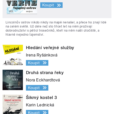
Koupit
Lincolnův ostrov nikdo nikdy na mapě nenašel, a přece ho znají lidé
na celém světě. Už déle než sto třicet let na něm prožívají
dobrodružství s pěticí trosečníků, kteří na něm našli útočiště, a
hlavně nejedno tajemství.
Hledání veřejné služby
Irena Ryšánková
Koupit
Druhá strana řeky
Nora Eckhardtová
Koupit
Šikmý kostel 3
Karin Lednická
Koupit