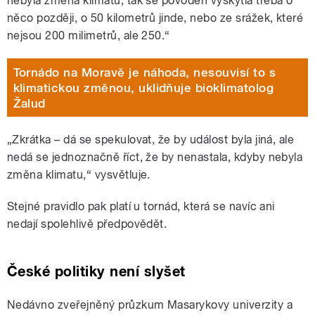
nebyla změna klimatu, tak se povodeň vyskytla třeba o
něco později, o 50 kilometrů jinde, nebo ze srážek, které
nejsou 200 milimetrů, ale 250.“
Tornádo na Moravě je náhoda, nesouvisí to s
klimatickou změnou, uklidňuje bioklimatolog
Žalud
„Zkrátka – dá se spekulovat, že by událost byla jiná, ale
nedá se jednoznačně říct, že by nenastala, kdyby nebyla
změna klimatu,“ vysvětluje.
Stejné pravidlo pak platí u tornád, která se navíc ani
nedají spolehlivě předpovědět.
České politiky není slyšet
Nedávno zveřejněný průzkum Masarykovy univerzity a