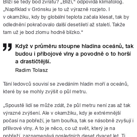
Blíží se tedy bod zvratu? „Blíží,“ odpovídá klimatolog.
„Například v Grónsku je to už výrazně rozjeto. I
v okamžiku, kdy by globální teplota začala klesat, tak by
odlednění pokračovalo další desetiletí až staletí. Takže
tam už je bod zlomu hodně blízko.“
Když v průměru stoupne hladina oceánů, tak
budou i příbojové vlny a povodně o to horší
a drastičtější.
Radim Tolasz
Tání ledovců souvisí se zvedáním hladin moří a oceánů,
které by se mohly zvýšit o půl metru.
„Spoustě lidí se může zdát, že půl metru není zas až tak
výrazné zvýšení. Ale v okamžiku, kdy je extrémnější
počasí na pobřeží, je tam bouřka, tak se násobně zvyšují i
přílivové vlny. A to je něco, co už svět, který je na
pobřeží, zaznamenává posledních deset dvacet let. Ti