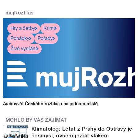
mujRozhlas
Hry a četby
Krimi
Pohádky
Pořady
Živé vysílání
Audiosvět Českého rozhlasu na jednom místě
MOHLO BY VÁS ZAJÍMAT
Klimatolog: Létat z Prahy do Ostravy je
nesmysl, ovšem jezdit vlakem