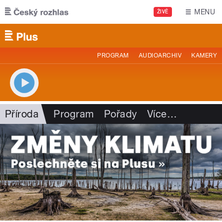
Přejít k hlavnímu obsahu
MENU
ŽIVĚ
PROGRAM
AUDIOARCHIV
KAMERY
Příroda
Program
Pořady
Více
…