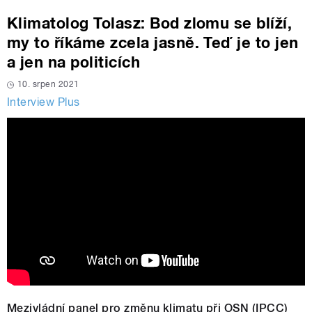
Klimatolog Tolasz: Bod zlomu se blíží,
my to říkáme zcela jasně. Teď je to jen
a jen na politicích
10. srpen 2021
Interview Plus
Mezivládní panel pro změnu klimatu při OSN (IPCC)