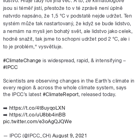
lidstvo. Hraje tady roli jiná věc. A to, že klimatologové
jsou si téměř jistí, přestože to v té zprávě není úplně
natvrdo napsáno, že 1,5
°C
v podstatě nejde udržet. Ten
systém může tak nastartovaný, že když se bude lidstvo,
a nemám na mysli jen bohatý svět, ale lidstvo jako celek,
hodně snažit, tak jsme to schopni udržet pod 2
°C
, ale i
to je problém,“ vysvětluje.
#ClimateChange
is widespread, rapid, & intensifying –
#IPCC
Scientists are observing changes in the Earth’s climate in
every region & across the whole climate system, says
the IPCC’s latest
#ClimateReport
, released today.
➡️
https://t.co/4t8uyqoLXN
➡️
https://t.co/uU8bb4inBB
pic.twitter.com/e3oAgQJQWe
— IPCC (@IPCC_CH)
August 9, 2021