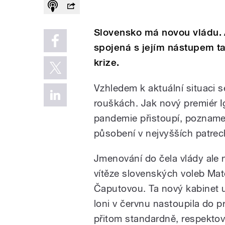
Slovensko má novou vládu. 
spojená s jejím nástupem ta
krize.
Vzhledem k aktuální situaci 
rouškách. Jak nový premiér I
pandemie přistoupí, poznamen
působení v nejvyšších patrec
Jmenování do čela vlády ale
vítěze slovenských voleb Mat
Čaputovou. Ta nový kabinet u
loni v červnu nastoupila do 
přitom standardně, respektova