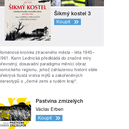
Šikmý kostel 3
Koupit
Románová kronika ztraceného města - léta 1945–
1961. Karin Lednická předkládá do značné míry
převratný, dosavadní paradigma měnící obraz
hornického regionu, jehož zahlazenou historii stále
překrývá tlustá vrstva mýtů a zakořeněných
stereotypů o „černé zemi a rudém kraji“.
Pastvina zmizelých
Václav Erben
Koupit