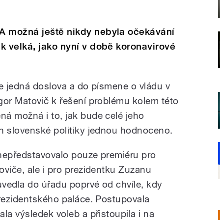
A možná ještě nikdy nebyla očekávání
k velká, jako nyní v době koronavirové
se jedná doslova a do písmene o vládu v
gor Matovič k řešení problému kolem této
á možná i to, jak bude celé jeho
h slovenské politiky jednou hodnoceno.
 nepředstavovalo pouze premiéru pro
oviče, ale i pro prezidentku Zuzanu
vedla do úřadu poprvé od chvíle, kdy
prezidentského paláce. Postupovala
la výsledek voleb a přistoupila i na