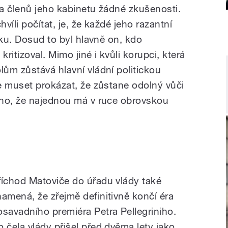
a členů jeho kabinetu žádné zkušenosti.
íli počítat, je, že každé jeho razantní
iku. Dosud to byl hlavně on, kdo
itizoval. Mimo jiné i kvůli korupci, která
ům zůstává hlavní vládní politickou
e muset prokázat, že zůstane odolný vůči
oho, že najednou má v ruce obrovskou
říchod Matoviče do úřadu vlády také
namená, že zřejmě definitivně končí éra
osavadního premiéra Petra Pellegriniho.
o čela vlády přišel před dvěma lety jako