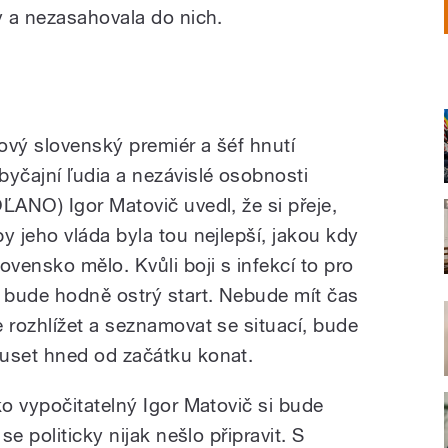
 a nezasahovala do nich.
ový slovenský premiér a šéf hnutí
byčajní ľudia a nezávislé osobnosti
OĽANO) Igor Matovič uvedl, že si přeje,
by jeho vláda byla tou nejlepší, jakou kdy
lovensko mělo. Kvůli boji s infekcí to pro
i bude hodně ostrý start. Nebude mít čas
e rozhlížet a seznamovat se situací, bude
uset hned od začátku konat.
o vypočitatelný Igor Matovič si bude
e politicky nijak nešlo připravit. S