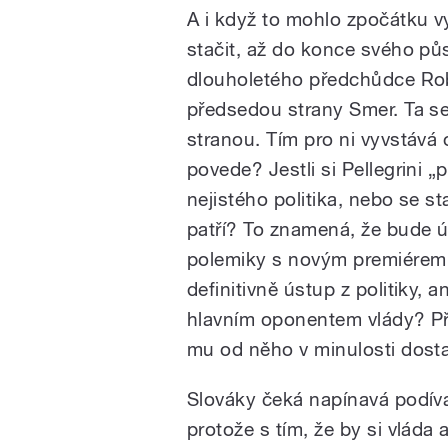
A i když to mohlo zpočátku v
stačit, až do konce svého půso
dlouholetého předchůdce Robe
předsedou strany Smer. Ta se
stranou. Tím pro ni vyvstává o
povede? Jestli si Pellegrini
nejistého politika, nebo se 
patří? To znamená, že bude ú
polemiky s novým premiérem
definitivně ústup z politiky,
hlavním oponentem vlády? Př
mu od něho v minulosti dost
Slováky čeká napínavá podív
protože s tím, že by si vláda 