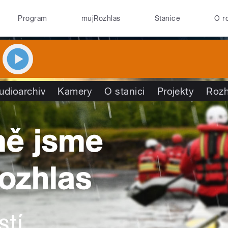
Program
mujRozhlas
Stanice
O r
udioarchiv
Kamery
O stanici
Projekty
Rozh