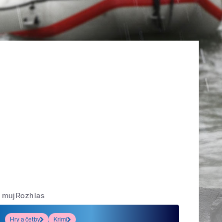
mujRozhlas
Hry a četby
Krimi