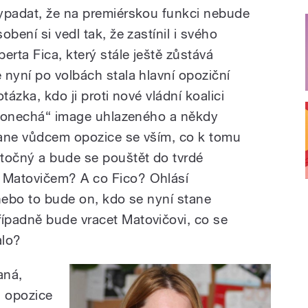
ypadat, že na premiérskou funkci nebude
bení si vedl tak, že zastínil i svého
rta Fica, který stále ještě zůstává
 nyní po volbách stala hlavní opoziční
tázka, kdo ji proti nové vládní koalici
 „ponechá“ image uhlazeného a někdy
stane vůdcem opozice se vším, co k tomu
točný a bude se pouštět do tvrdé
 Matovičem? A co Fico? Ohlásí
 anebo to bude on, kdo se nyní stane
ípadně bude vracet Matovičovi, co se
alo?
aná,
a opozice