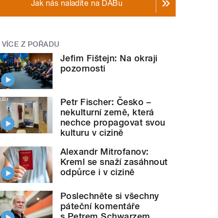
Jak nás naladíte na DABu
VÍCE Z POŘADU
Jefim Fištejn: Na okraji
pozornosti
Petr Fischer: Česko –
nekulturní země, která
nechce propagovat svou
kulturu v cizině
Alexandr Mitrofanov:
Kreml se snaží zasáhnout
odpůrce i v cizině
Poslechněte si všechny
páteční komentáře
s Petrem Schwarzem