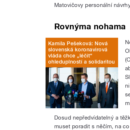
Matovičovy personální návrhy
Rovnýma nohama
N
Kamila Pešeková: Nová
slovenská koronavirová
O
vláda chce „léčit“
(
ohleduplností a solidaritou
a
S
n
s
m
Dosud nepředvídatelný a těžk
muset poradit s něčím, na co s