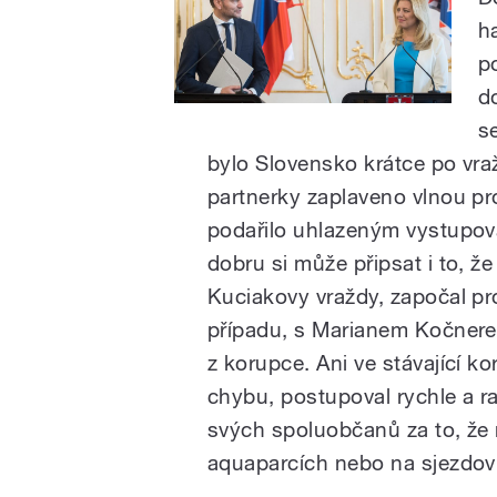
h
p
d
s
bylo Slovensko krátce po vra
partnerky zaplaveno vlnou pr
podařilo uhlazeným vystupová
dobru si může připsat i to, ž
Kuciakovy vraždy, započal p
případu, s Marianem Kočnere
z korupce. Ani ve stávající k
chybu, postupoval rychle a r
svých spoluobčanů za to, že 
aquaparcích nebo na sjezdov