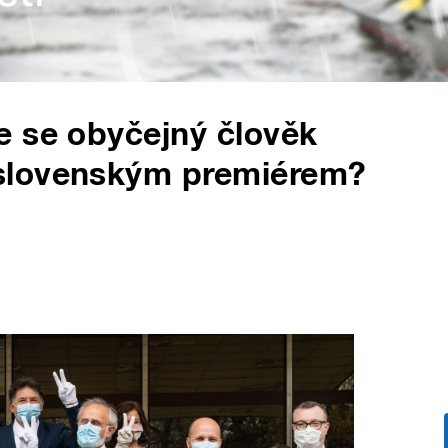
e se obyčejný člověk
slovenským premiérem?