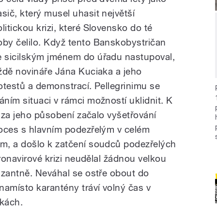
asič, který musel uhasit největší
olitickou krizi, které Slovensko do té
oby čelilo. Když tento Banskobystričan
e sicilským jménem do úřadu nastupoval,
ždě novináře Jána Kuciaka a jeho
otestů a demonstrací. Pellegrinimu se
ním situaci v rámci možností uklidnit. K
e za jeho působení začalo vyšetřování
roces s hlavním podezřelým v celém
m, a došlo k zatčení soudců podezřelých
oronavirové krizi neudělal žádnou velkou
azantně. Neváhal se ostře obout do
namísto karantény tráví volný čas v
kách.