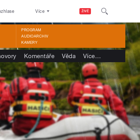
ozhlase
Více
ŽIVĚ
PROGRAM
AUDIOARCHIV
KAMERY
ovory
Komentáře
Věda
Více
…