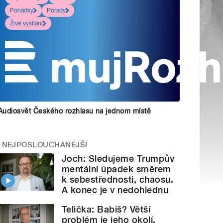
Pohádky
Pořady
Živé vysílání
Audiosvět Českého rozhlasu na jednom místě
NEJPOSLOUCHANĚJŠÍ
Joch: Sledujeme Trumpův
mentální úpadek směrem
k sebestřednosti, chaosu.
A konec je v nedohlednu
Telička: Babiš? Větší
problém je jeho okolí.