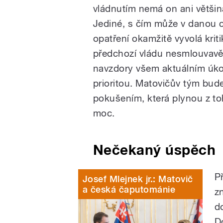
vládnutím nemá on ani většin
Jediné, s čím může v danou chv
opatření okamžitě vyvolá krit
předchozí vládu nesmlouvavě kr
navzdory všem aktuálním úkol
prioritou. Matovičův tým bud
pokušením, která plynou z t
moc.
Nečekaný úspěch
P
Josef Mlejnek jr.: Matovič
a česká čaputománie
z
d
D