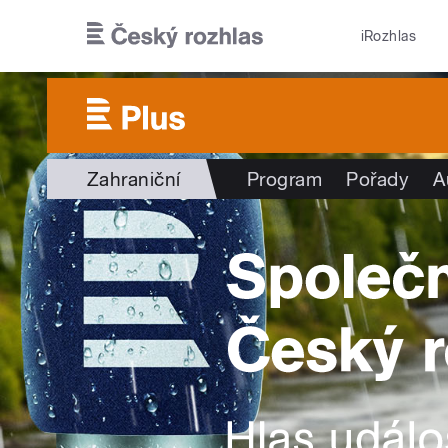
Přejít k hlavnímu obsahu
iRozhlas
Zahraniční
Program
Pořady
A