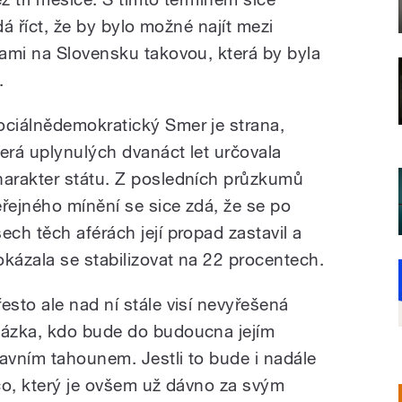
dá říct, že by bylo možné najít mezi
ami na Slovensku takovou, která by byla
.
ociálnědemokratický Smer je strana,
terá uplynulých dvanáct let určovala
harakter státu. Z posledních průzkumů
eřejného mínění se sice zdá, že se po
šech těch aférách její propad zastavil a
okázala se stabilizovat na 22 procentech.
řesto ale nad ní stále visí nevyřešená
tázka, kdo bude do budoucna jejím
lavním tahounem. Jestli to bude i nadále
co, který je ovšem už dávno za svým