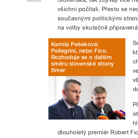
všichni počítali. Přesto se ne
současnými politickými stran
na volby skutečně připravená
S
Kamila Pešeková:
Pellegrini, nebo Fico.
k
Rozhoduje se o dalším
c
směru slovenské strany
Smer
v
v
d
P
o
h
dlouholetý premiér Robert Fi