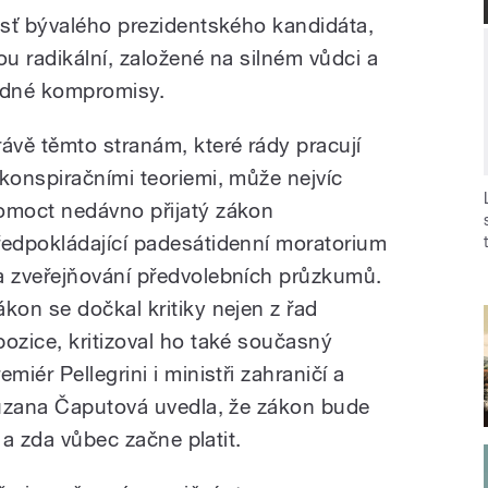
sť bývalého prezidentského kandidáta,
u radikální, založené na silném vůdci a
žádné kompromisy.
rávě těmto stranám, které rády pracují
 konspiračními teoriemi, může nejvíc
omoct nedávno přijatý zákon
ředpokládající padesátidenní moratorium
a zveřejňování předvolebních průzkumů.
ákon se dočkal kritiky nejen z řad
pozice, kritizoval ho také současný
emiér Pellegrini i ministři zahraničí a
Zuzana Čaputová uvedla, že zákon bude
 a zda vůbec začne platit.