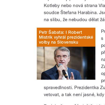
Kotleby nebo nová strana Vla
soudce Štefana Harabina. Jso
na slibu, že nebudou dělat 
P
Petr Šabata: I Robert
Mistrík vyhrál prezidentské
s
volby na Slovensku
p
p
n
Z
o
pr
spravedlnosti. Prezidentka 
vetovat, a tak není jasné, kdy