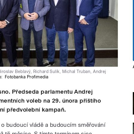
roslav Beblavý, Richard Sulík, Michal Truban, Andrej
o:
Fotobanka Profimedia
sno. Předseda parlamentu Andrej
mentních voleb na 29. února příštího
ální předvolební kampaň.
e o budoucí vládě a budoucím směřování
ež tři měsíce. S tímto termínem sice