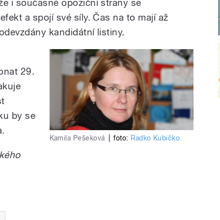
že i současné opoziční strany se
ekt a spojí své síly. Čas na to mají až
odevzdány kandidátní listiny.
onat 29.
akuje
st
ku by se
a.
Kamila Pešeková
|
foto:
Radko Kubičko
ského