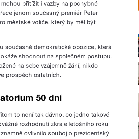
 mohou přitížit i vazby na pochybné
přece jenom současný premiér Peter
 pro městské voliče, který by měl být
 u současné demokratické opozice, která
nedokáže shodnout na společném postupu.
ložené na sebe vzájemně žárlí, nikdo
ve prospěch ostatních.
atorium 50 dní
řitom to není tak dávno, co jedno takové
dvážné rozhodnutí zkraje letošního roku
ýznamně ovlivnilo souboj o prezidentský