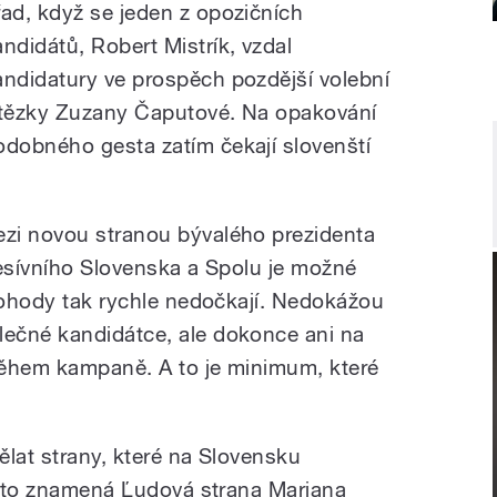
řad, když se jeden z opozičních
andidátů, Robert Mistrík, vzdal
andidatury ve prospěch pozdější volební
ítězky Zuzany Čaputové. Na opakování
odobného gesta zatím čekají slovenští
zi novou stranou bývalého prezidenta
resívního Slovenska a Spolu je možné
 dohody tak rychle nedočkají. Nedokážou
ečné kandidátce, ale dokonce ani na
během kampaně. A to je minimum, které
ělat strany, které na Slovensku
m, to znamená Ľudová strana Mariana