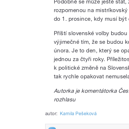
Podobně se může ještě stát, 
rozpomenou na mistríkovský ef
do 1. prosince, kdy musí být 
Příští slovenské volby budou
výjimečné tím, že se budou k
února. Je to den, který se op
jednou za čtyři roky. Příležito
k politické změně na Slovens
tak rychle opakovat nemusel
Autorka je komentátorka Če
rozhlasu
autor:
Kamila Pešeková