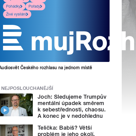
Pohádky
Pořady
Živé vysílání
Audiosvět Českého rozhlasu na jednom místě
NEJPOSLOUCHANĚJŠÍ
Joch: Sledujeme Trumpův
mentální úpadek směrem
k sebestřednosti, chaosu.
A konec je v nedohlednu
Telička: Babiš? Větší
problém je jeho okolí.