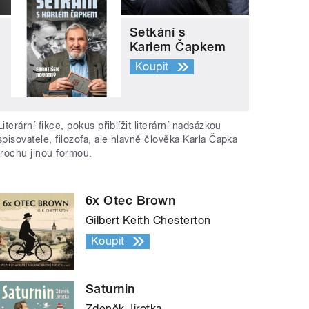
Setkání s
Karlem Čapkem
Koupit
Literární fikce, pokus přiblížit literární nadsázkou
spisovatele, filozofa, ale hlavně člověka Karla Čapka
trochu jinou formou.
6x Otec Brown
Gilbert Keith Chesterton
Koupit
Saturnin
Zdeněk Jirotka