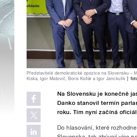
Představitelé demokratické opozice na Slovensku – Mi
Kiska, Igor Matovič, Boris Kollár a Igor Janckulík
|
fot
Na Slovensku je konečně ja
Danko stanovil termín parla
roku. Tím nyní začíná ofici
Do hlasování, které rozhodn
Slovenska, tak zbývají více n