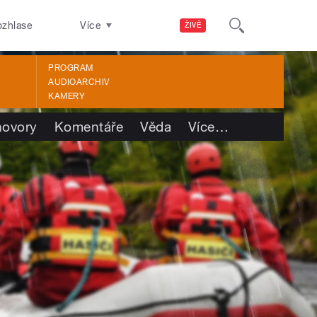
ozhlase
Více
ŽIVĚ
PROGRAM
AUDIOARCHIV
KAMERY
ovory
Komentáře
Věda
Více
…