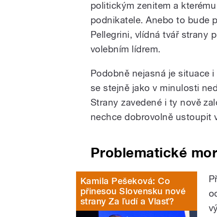
politickým zenitem a kterému
podnikatele. Anebo to bude 
Pellegrini, vlídná tvář strany
volebním lídrem.
Podobně nejasná je situace i
se stejně jako v minulosti 
Strany zavedené i ty nově za
nechce dobrovolně ustoupit 
Problematické mor
P
Kamila Pešeková: Co
přinesou Slovensku nové
o
strany Za ľudí a Vlasť?
v