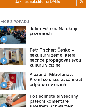
Jak nás naladíte na DABu
VÍCE Z POŘADU
Jefim Fištejn: Na okraji
pozornosti
Petr Fischer: Česko –
nekulturní země, která
nechce propagovat svou
kulturu v cizině
Alexandr Mitrofanov:
Kreml se snaží zasáhnout
odpůrce i v cizině
Poslechněte si všechny
páteční komentáře
s Petrem Schwarzem