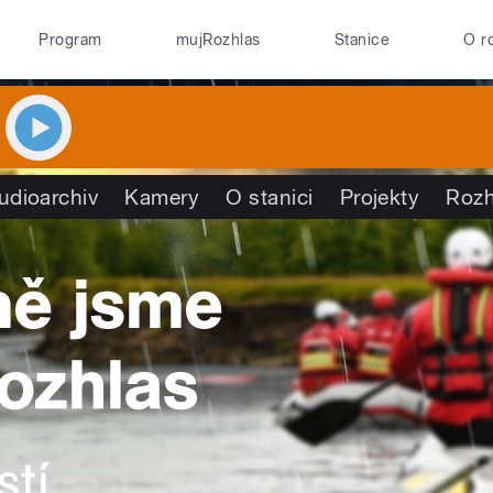
Program
mujRozhlas
Stanice
O r
udioarchiv
Kamery
O stanici
Projekty
Rozh