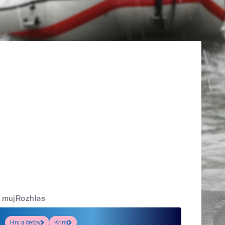
mujRozhlas
Hry a četby
Krimi