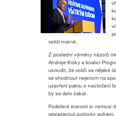
ú
k
k
v
p
voliči marně.
Z poslední výměny názorů me
Andreje Kisky a koalicí Prog
usoudit, že voliči se nějaké
se shodnout nejenom na spol
uzavření paktu o neútočení 
by se dalo čekat.
Podobné starosti si nemusí d
reprezentují politický extré