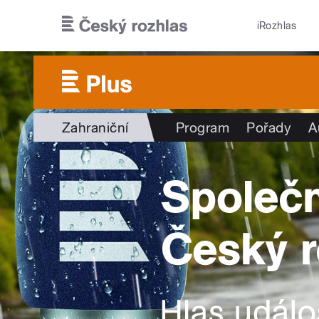
Přejít k hlavnímu obsahu
iRozhlas
Zahraniční
Program
Pořady
A