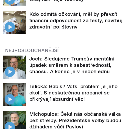
Kdo odmítá očkování, měl by převzít
finanční odpovědnost za testy, navrhují
zdravotní pojišťovny
NEJPOSLOUCHANĚJŠÍ
Joch: Sledujeme Trumpův mentální
úpadek směrem k sebestřednosti,
chaosu. A konec je v nedohlednu
Telička: Babiš? Větší problém je jeho
okolí. S neskutečnou arogancí se
přikrývají absurdní věci
Michopulos: Čeká nás občanská válka
bez střelby. Prezidentské volby budou
džihádem vůči Pavlovi