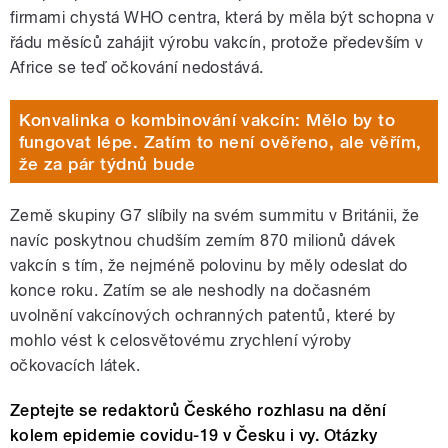
firmami chystá WHO centra, která by měla být schopna v
řádu měsíců zahájit výrobu vakcín, protože především v
Africe se teď očkování nedostává.
Konvalinka o kombinování vakcín: Mělo by to
fungovat lépe. Zatím to není ověřeno, ale věřím,
že za pár týdnů bude
Země skupiny G7 slíbily na svém summitu v Británii, že
navíc poskytnou chudším zemím 870 milionů dávek
vakcín s tím, že nejméně polovinu by měly odeslat do
konce roku. Zatím se ale neshodly na dočasném
uvolnění vakcínových ochranných patentů, které by
mohlo vést k celosvětovému zrychlení výroby
očkovacích látek.
Zeptejte se redaktorů Českého rozhlasu na dění
kolem epidemie covidu-19 v Česku i vy. Otázky