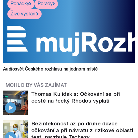
Pohádky
Pořady
Živé vysílání
Audiosvět Českého rozhlasu na jednom místě
MOHLO BY VÁS ZAJÍMAT
Thomas Kulidakis: Očkování se při
cestě na řecký Rhodos vyplatí
Bezinfekčnost až po druhé dávce
očkování a při návratu z rizikové oblasti
test, navrhuje Tachezy