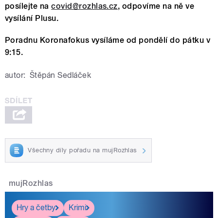
posílejte na
covid@rozhlas.cz
, odpovíme na ně ve
vysílání Plusu
.
Poradnu Koronafokus vysíláme od pondělí do pátku v
9:15.
autor:
Štěpán Sedláček
Všechny díly pořadu na mujRozhlas
mujRozhlas
Hry a četby
Krimi