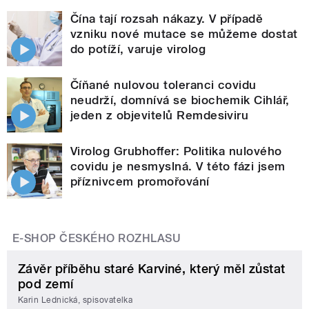
Čína tají rozsah nákazy. V případě
vzniku nové mutace se můžeme dostat
do potíží, varuje virolog
Číňané nulovou toleranci covidu
neudrží, domnívá se biochemik Cihlář,
jeden z objevitelů Remdesiviru
Virolog Grubhoffer: Politika nulového
covidu je nesmyslná. V této fázi jsem
příznivcem promořování
E-SHOP ČESKÉHO ROZHLASU
Závěr příběhu staré Karviné, který měl zůstat
pod zemí
Karin Lednická, spisovatelka