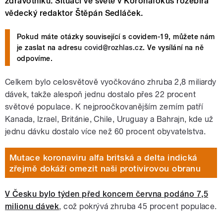
zdravotníků. Situaci ve světě v Koronafokus rozebírá
vědecký redaktor Štěpán Sedláček.
Pokud máte otázky související s covidem-19, můžete nám
je zaslat na adresu
covid@rozhlas.cz
. Ve vysílání na ně
odpovíme.
Celkem bylo celosvětově vyočkováno zhruba 2,8 miliardy
dávek, takže alespoň jednu dostalo přes 22 procent
světové populace. K nejproočkovanějším zemím patří
Kanada, Izrael, Británie, Chile, Uruguay a Bahrajn, kde už
jednu dávku dostalo více než 60 procent obyvatelstva.
Mutace koronaviru alfa britská a delta indická
zřejmě dokáží omezit naši protivirovou obranu
V Česku bylo týden před koncem června podáno 7,5
milionu dávek
, což pokrývá zhruba 45 procent populace.