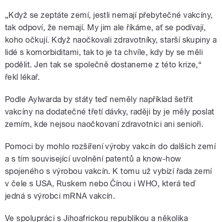
„Když se zeptáte zemí, jestli nemají přebytečné vakcíny,
tak odpoví, že nemají. My jim ale říkáme, ať se podívají,
koho očkují. Když naočkovali zdravotníky, starší skupiny a
lidé s komorbiditami, tak to je ta chvíle, kdy by se měli
podělit. Jen tak se společně dostaneme z této krize,“
řekl lékař.
Podle Aylwarda by státy teď neměly například šetřit
vakcíny na dodatečné třetí dávky, raději by je měly poslat
zemím, kde nejsou naočkovaní zdravotníci ani senioři.
Pomoci by mohlo rozšíření výroby vakcín do dalších zemí
a s tím související uvolnění patentů a know-how
spojeného s výrobou vakcín. K tomu už vybízí řada zemí
v čele s USA, Ruskem nebo Čínou i WHO, která teď
jedná s výrobci mRNA vakcín.
Ve spolupráci s Jihoafrickou republikou a několika