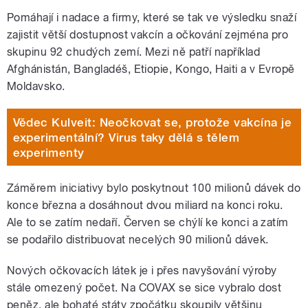
Pomáhají i nadace a firmy, které se tak ve výsledku snaží
zajistit větší dostupnost vakcín a očkování zejména pro
skupinu 92 chudých zemí. Mezi ně patří například
Afghánistán, Bangladéš, Etiopie, Kongo, Haiti a v Evropě
Moldavsko.
Vědec Kulveit: Neočkovat se, protože vakcína je
experimentální? Virus taky dělá s tělem
experimenty
Záměrem iniciativy bylo poskytnout 100 milionů dávek do
konce března a dosáhnout dvou miliard na konci roku.
Ale to se zatím nedaří. Červen se chýlí ke konci a zatím
se podařilo distribuovat necelých 90 milionů dávek.
Nových očkovacích látek je i přes navyšování výroby
stále omezený počet. Na COVAX se sice vybralo dost
peněz, ale bohaté státy zpočátku skoupily většinu