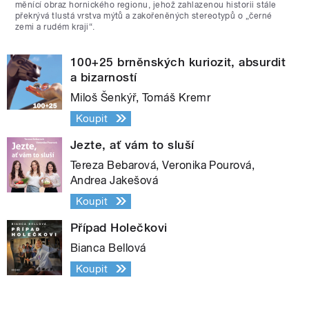
měnící obraz hornického regionu, jehož zahlazenou historii stále
překrývá tlustá vrstva mýtů a zakořeněných stereotypů o „černé
zemi a rudém kraji“.
100+25 brněnských kuriozit, absurdit
a bizarností
Miloš Šenkýř, Tomáš Kremr
Koupit
Jezte, ať vám to sluší
Tereza Bebarová, Veronika Pourová,
Andrea Jakešová
Koupit
Případ Holečkovi
Bianca Bellová
Koupit