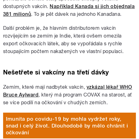
dostupných vakcín.
Například Kanada si jich objednala
381 milionů
. To je pět dávek na jednoho Kanaďana.
Další problém je, že hlavním distributorem vakcín
rozvíjejícím se zemím je Indie, která ovšem omezila
export očkovacích látek, aby se vypořádala s rychle
stoupajícím počtem nakažených ve vlastní populaci.
Nešetřete si vakcíny na třetí dávky
Zemím, které mají nadbytek vakcín,
vzkázal lékař WHO
Bruce Aylward
, který má program COVAX na starost, ať
se více podílí na očkování v chudých zemích.
Imunita po covidu-19 by mohla vydržet roky,
snad i celý život. Dlouhodobě by mělo chránit i
očkování