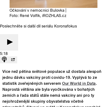
Očkování v nemocnici Bulovka |
Foto: René Volfík, iROZHLAS.cz
Poslechněte si další díl seriálu Koronafokus
5:18
Více než pětina světové populace už dostala alespoň
jednu dávku vakcíny proti covidu-19. Vyplývá to ze
statistik zveřejněných serverem
Our World in Data
.
Naprostá většina ale byla vyočkována v bohatých
zemích a řada států stále nemá vakcíny ani pro ty
nejohroženější skupiny obyvatelstva včetně