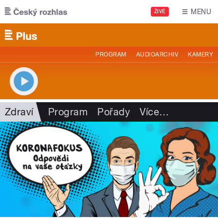
Přejít k hlavnímu obsahu
MENU
ŽIVĚ
PROGRAM
AUDIOARCHIV
KAMERY
Zdraví
Program
Pořady
Více
…