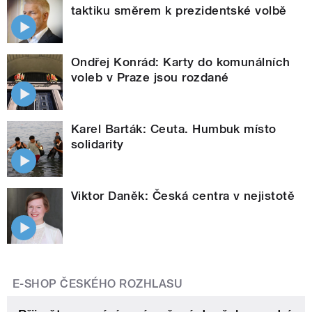
taktiku směrem k prezidentské volbě
Ondřej Konrád: Karty do komunálních
voleb v Praze jsou rozdané
Karel Barták: Ceuta. Humbuk místo
solidarity
Viktor Daněk: Česká centra v nejistotě
E-SHOP ČESKÉHO ROZHLASU