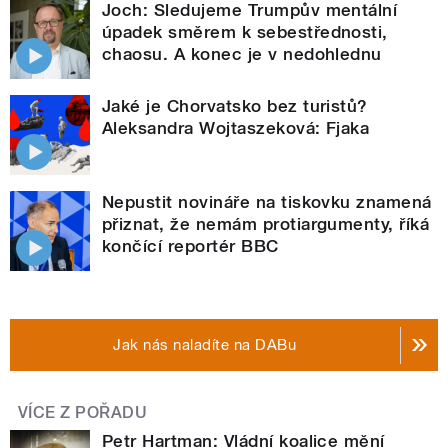
Joch: Sledujeme Trumpův mentální
úpadek směrem k sebestřednosti,
chaosu. A konec je v nedohlednu
Jaké je Chorvatsko bez turistů?
Aleksandra Wojtaszeková: Fjaka
Nepustit novináře na tiskovku znamená
přiznat, že nemám protiargumenty, říká
končící reportér BBC
Jak nás naladíte na DABu
VÍCE Z POŘADU
Petr Hartman: Vládní koalice mění