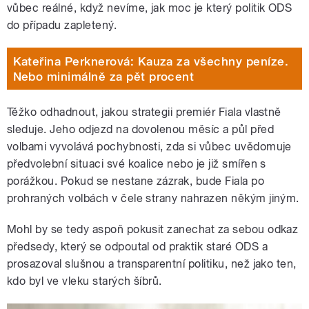
vůbec reálné, když nevíme, jak moc je který politik ODS
do případu zapletený.
Kateřina Perknerová: Kauza za všechny peníze.
Nebo minimálně za pět procent
Těžko odhadnout, jakou strategii premiér Fiala vlastně
sleduje. Jeho odjezd na dovolenou měsíc a půl před
volbami vyvolává pochybnosti, zda si vůbec uvědomuje
předvolební situaci své koalice nebo je již smířen s
porážkou. Pokud se nestane zázrak, bude Fiala po
prohraných volbách v čele strany nahrazen někým jiným.
Mohl by se tedy aspoň pokusit zanechat za sebou odkaz
předsedy, který se odpoutal od praktik staré ODS a
prosazoval slušnou a transparentní politiku, než jako ten,
kdo byl ve vleku starých šíbrů.