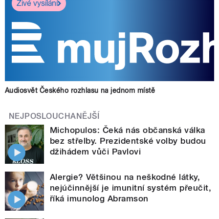
Živé vysílání
Audiosvět Českého rozhlasu na jednom místě
NEJPOSLOUCHANĚJŠÍ
Michopulos: Čeká nás občanská válka
bez střelby. Prezidentské volby budou
džihádem vůči Pavlovi
Alergie? Většinou na neškodné látky,
nejúčinnější je imunitní systém přeučit,
říká imunolog Abramson