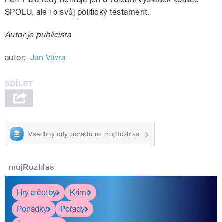
SPOLU, ale i o svůj politický testament.
Autor je publicista
autor:
Jan Vávra
Všechny díly pořadu na mujRozhlas
mujRozhlas
Hry a četby
Krimi
Pohádky
Pořady