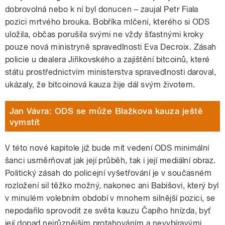
dobrovolná nebo k ní byl donucen – zaujal Petr Fiala
pozici mrtvého brouka. Bobříka mlčení, kterého si ODS
uložila, občas porušila svými ne vždy šťastnými kroky
pouze nová ministryně spravedlnosti Eva Decroix. Zásah
policie u dealera Jiřikovského a zajištění bitcoinů, které
státu prostřednictvím ministerstva spravedlnosti daroval,
ukázaly, že bitcoinová kauza žije dál svým životem.
Jan Vávra: ODS se může Blažkova kauza ještě
vymstít
V této nové kapitole již bude mít vedení ODS minimální
šanci usměrňovat jak její průběh, tak i její mediální obraz.
Politický zásah do policejní vyšetřování je v současném
rozložení sil těžko možný, nakonec ani Babišovi, který byl
v minulém volebním období v mnohem silnější pozici, se
nepodařilo sprovodit ze světa kauzu Čapího hnízda, byť
její dopad nejrůznějším protahováním a nevybíravými