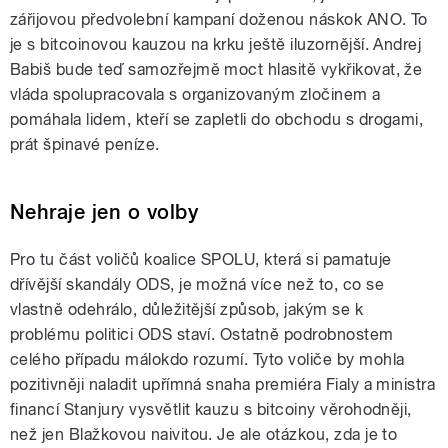
zářijovou předvolební kampaní doženou náskok ANO. To
je s bitcoinovou kauzou na krku ještě iluzornější. Andrej
Babiš bude teď samozřejmě moct hlasitě vykřikovat, že
vláda spolupracovala s organizovaným zločinem a
pomáhala lidem, kteří se zapletli do obchodu s drogami,
prát špinavé peníze.
Nehraje jen o volby
Pro tu část voličů koalice SPOLU, která si pamatuje
dřívější skandály ODS, je možná více než to, co se
vlastně odehrálo, důležitější způsob, jakým se k
problému politici ODS staví. Ostatně podrobnostem
celého případu málokdo rozumí. Tyto voliče by mohla
pozitivněji naladit upřímná snaha premiéra Fialy a ministra
financí Stanjury vysvětlit kauzu s bitcoiny věrohodněji,
než jen Blažkovou naivitou. Je ale otázkou, zda je to