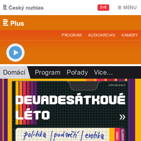
Přejít k hlavnímu obsahu
MENU
ŽIVĚ
PROGRAM
AUDIOARCHIV
KAMERY
Domácí
Program
Pořady
Více
…