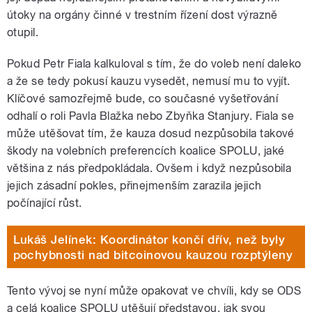
útoky na orgány činné v trestním řízení dost výrazně
otupil.
Pokud Petr Fiala kalkuloval s tím, že do voleb není daleko
a že se tedy pokusí kauzu vysedět, nemusí mu to vyjít.
Klíčové samozřejmě bude, co současné vyšetřování
odhalí o roli Pavla Blažka nebo Zbyňka Stanjury. Fiala se
může utěšovat tím, že kauza dosud nezpůsobila takové
škody na volebních preferencích koalice SPOLU, jaké
většina z nás předpokládala. Ovšem i když nezpůsobila
jejich zásadní pokles, přinejmenším zarazila jejich
počínající růst.
Lukáš Jelínek: Koordinátor končí dřív, než byly
pochybnosti nad bitcoinovou kauzou rozptýleny
Tento vývoj se nyní může opakovat ve chvíli, kdy se ODS
a celá koalice SPOLU utěšují představou, jak svou