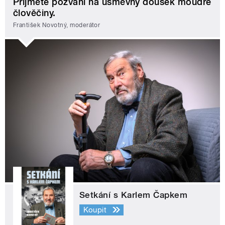
Přijměte pozvání na úsměvný doušek moudré
člověčiny.
František Novotný, moderátor
Setkání s Karlem Čapkem
Koupit