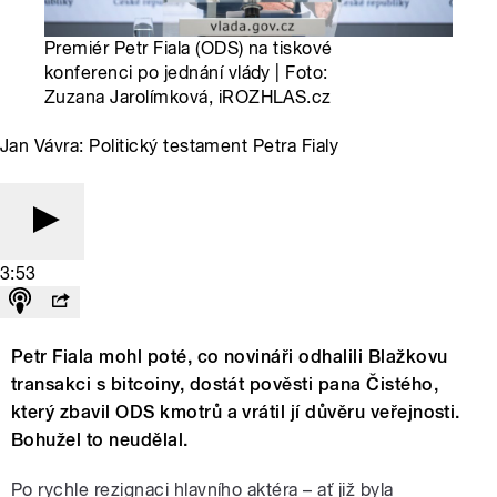
Premiér Petr Fiala (ODS) na tiskové
konferenci po jednání vlády | Foto:
Zuzana Jarolímková, iROZHLAS.cz
Jan Vávra: Politický testament Petra Fialy
3:53
Petr Fiala mohl poté, co novináři odhalili Blažkovu
transakci s bitcoiny, dostát pověsti pana Čistého,
který zbavil ODS kmotrů a vrátil jí důvěru veřejnosti.
Bohužel to neudělal.
Po rychle rezignaci hlavního aktéra – ať již byla