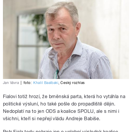
Jan Vávra
|
foto:
Khalil Baalbaki
,
Český rozhlas
Fialovi totiž hrozí, že brněnská parta, která ho vytáhla na
politické výsluní, ho také pošle do propadliště dějin.
Nedoplatí na to jen ODS a koalice SPOLU, ale s nimi i
všichni, kteří si nepřejí vládu Andreje Babiše.
Petr Fiala tedy nehraje jen o volební výsledek koalice