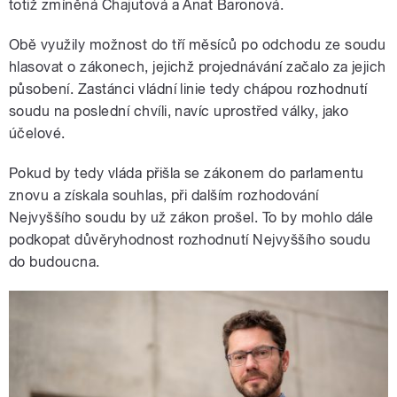
totiž zmíněná Chajutová a Anat Baronová.
Obě využily možnost do tří měsíců po odchodu ze soudu
hlasovat o zákonech, jejichž projednávání začalo za jejich
působení. Zastánci vládní linie tedy chápou rozhodnutí
soudu na poslední chvíli, navíc uprostřed války, jako
účelové.
Pokud by tedy vláda přišla se zákonem do parlamentu
znovu a získala souhlas, při dalším rozhodování
Nejvyššího soudu by už zákon prošel. To by mohlo dále
podkopat důvěryhodnost rozhodnutí Nejvyššího soudu
do budoucna.