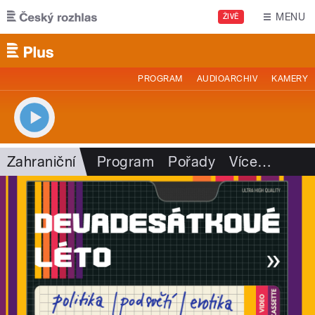
Přejít k hlavnímu obsahu
MENU
ŽIVĚ
PROGRAM
AUDIOARCHIV
KAMERY
Zahraniční
Program
Pořady
Více
…