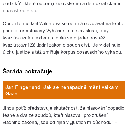
dodatků“, které odporují židovskému a demokratickému
charakteru státu.
Oproti tomu Jael Wilnerová se odmítá odvolávat na tento
princip formulovaný Vyhlášením nezávislosti, tedy
kvaziústavním textem, a opírá se o jeden rovněž
kvaziústavní Základní zákon o soudnictví, který definuje
úlohu justice a též zmiňuje korpus dosavadního výkladu.
Šaráda pokračuje
Jan Fingerland: Jak se nenápadně mění válka v
Gaze
Jinou potíž představuje skutečnost, že hlasování dopadlo
těsně a dva ze soudců, kteří hlasovali pro zrušení
vládního zákona, jsou od října v „justičním důchodu“ –