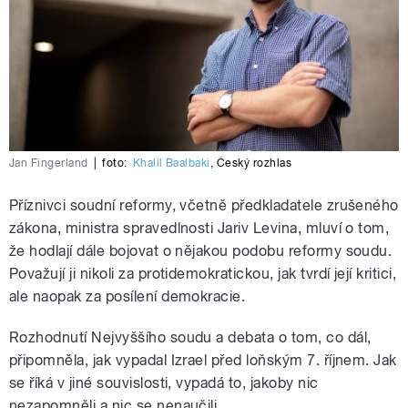
Jan Fingerland
|
foto:
Khalil Baalbaki
,
Český rozhlas
Příznivci soudní reformy, včetně předkladatele zrušeného
zákona, ministra spravedlnosti Jariv Levina, mluví o tom,
že hodlají dále bojovat o nějakou podobu reformy soudu.
Považují ji nikoli za protidemokratickou, jak tvrdí její kritici,
ale naopak za posílení demokracie.
Rozhodnutí Nejvyššího soudu a debata o tom, co dál,
připomněla, jak vypadal Izrael před loňským 7. říjnem. Jak
se říká v jiné souvislosti, vypadá to, jakoby nic
nezapomněli a nic se nenaučili.