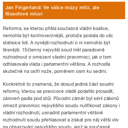
Jan Fingerland: Ve válce múzy mlčí, ale
filosofové mluví
Reforma, se kterou přišla současná vládní koalice,
nemohla být kontroverznější, protože poslala do ulic
statisíce lidí. A nynější rozhodnutí o ní nemohlo být
těsnější. 15členný nejvyšší soud měl paradoxně
rozhodnout o omezení vlastní pravomoci, jak o tom
odhlasovala vláda i parlamentní většina. A rozhodla
skutečně na ostří nože, poměrem osm ku sedmi.
Konkrétně to znamená, že dosud jediná část soudní
reformy, kterou se pravicové vládě podařilo prosadit,
zároveň padla pod stůl. Původní záměr byl sérií zákonů
omezit pravomoc nejvyššího soudu nulifikovat zákony i
vládní rozhodnutí, usnadnit parlamentní většině
rozhodnutí soudu přehlasovat a získat pro něj větší vliv
na obsazování nejvyššího soudu, jenž je současně