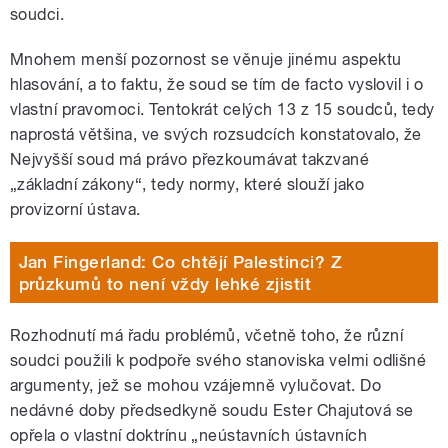
soudci.
Mnohem menší pozornost se věnuje jinému aspektu
hlasování, a to faktu, že soud se tím de facto vyslovil i o
vlastní pravomoci. Tentokrát celých 13 z 15 soudců, tedy
naprostá většina, ve svých rozsudcích konstatovalo, že
Nejvyšší soud má právo přezkoumávat takzvané
„základní zákony“, tedy normy, které slouží jako
provizorní ústava.
Jan Fingerland: Co chtějí Palestinci? Z
průzkumů to není vždy lehké zjistit
Rozhodnutí má řadu problémů, včetně toho, že různí
soudci použili k podpoře svého stanoviska velmi odlišné
argumenty, jež se mohou vzájemně vylučovat. Do
nedávné doby předsedkyně soudu Ester Chajutová se
opřela o vlastní doktrínu „neústavních ústavních