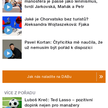
manosféra je passé jako leninismus,
tvrdí Jarkovská, Maňák a Petr
Jaké je Chorvatsko bez turistů?
Aleksandra Wojtaszeková: Fjaka
Pavel Kortan: Čtyřicítka mě naučila, že
už nemusím být pořád k dispozici
Jak nás naladíte na DABu
VÍCE Z POŘADU
Luboš Kreč: Ted Lasso – pozitivní
dopink nejen pro manažery