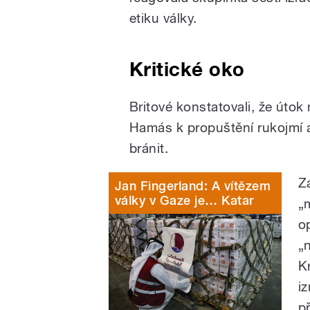
etiku války.
Kritické oko
Britové konstatovali, že útok n
Hamás k propuštění rukojmí a 
bránit.
Z
Jan Fingerland: A vítězem
války v Gaze je… Katar
„
o
„
K
i
p