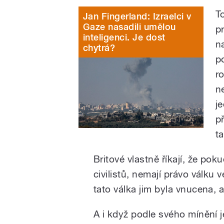
T
Jan Fingerland: Izraelci v
Gaze nasadili umělou
p
inteligenci. Je dost
n
chytrá?
p
r
n
j
p
t
Britové vlastně říkají, že pok
civilistů, nemají právo válku v
tato válka jim byla vnucena, 
A i když podle svého mínění j