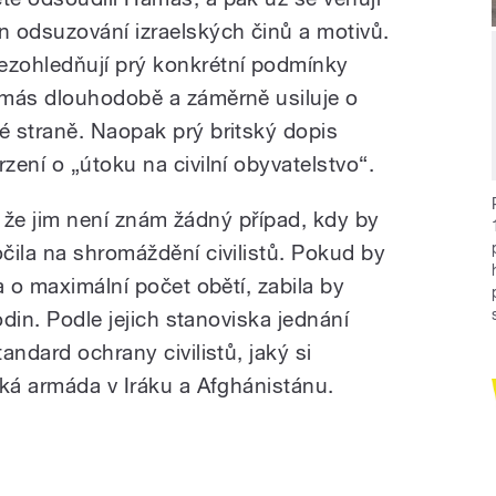
en odsuzování izraelských činů a motivů.
ezohledňují prý konkrétní podmínky
amás dlouhodobě a záměrně usiluje o
 straně. Naopak prý britský dopis
ení o „útoku na civilní obyvatelstvo“.
í, že jim není znám žádný případ, kdy by
čila na shromáždění civilistů. Pokud by
a o maximální počet obětí, zabila by
odin. Podle jejich stanoviska jednání
andard ochrany civilistů, jaký si
cká armáda v Iráku a Afghánistánu.