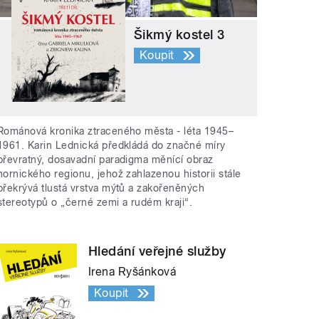
Šikmý kostel 3
Koupit
Románová kronika ztraceného města - léta 1945–
1961. Karin Lednická předkládá do značné míry
převratný, dosavadní paradigma měnící obraz
hornického regionu, jehož zahlazenou historii stále
překrývá tlustá vrstva mýtů a zakořeněných
stereotypů o „černé zemi a rudém kraji“.
Hledání veřejné služby
Irena Ryšánková
Koupit