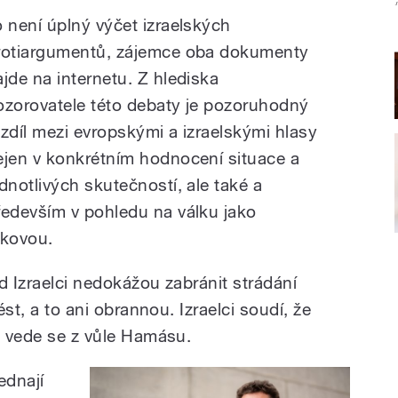
o není úplný výčet izraelských
rotiargumentů, zájemce oba dokumenty
ajde na internetu. Z hlediska
ozorovatele této debaty je pozoruhodný
ozdíl mezi evropskými a izraelskými hlasy
ejen v konkrétním hodnocení situace a
ednotlivých skutečností, ale také a
ředevším v pohledu na válku jako
akovou.
ud Izraelci nedokážou zabránit strádání
ést, a to ani obrannou. Izraelci soudí, že
a vede se z vůle Hamásu.
ednají