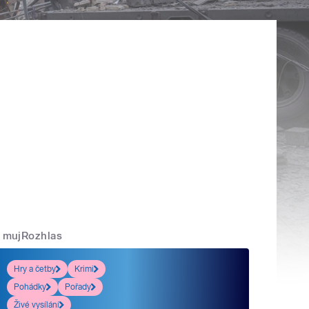
mujRozhlas
Hry a četby
Krimi
Pohádky
Pořady
Živé vysílání