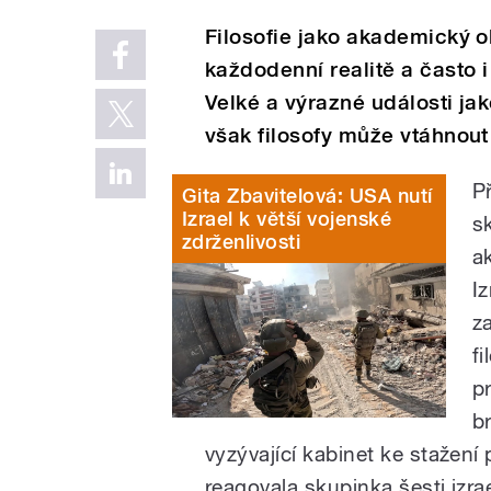
Filosofie jako akademický 
každodenní realitě a často i
Velké a výrazné události jak
však filosofy může vtáhnout
P
Gita Zbavitelová: USA nutí
Izrael k větší vojenské
s
zdrženlivosti
a
I
z
f
p
br
vyzývající kabinet ke stažen
reagovala skupinka šesti izra