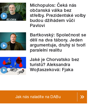
Michopulos: Čeká nás
občanská válka bez
střelby. Prezidentské volby
budou džihádem vůči
Pavlovi
Bartkovský: Společnost se
dělí na dva tábory. Jeden
argumentuje, druhý si tvoří
paralelní realitu
Jaké je Chorvatsko bez
turistů? Aleksandra
Wojtaszeková: Fjaka
Jak nás naladíte na DABu