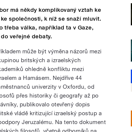
obor má někdy komplikovaný vztah ke
 ke společnosti, k níž se snaží mluvit.
o třeba válka, například ta v Gaze,
 do veřejné debaty.
říkladem může být výměna názorů mezi
kupinou britských a izraelských
kademiků ohledně konfliktu mezi
zraelem a Hamásem. Nejdříve 44
aměstnanců univerzity v Oxfordu, od
ilosofů přes historiky či geografy až po
rávníky, publikovalo otevřený dopis
itské vládě kritizující izraelský postup a
í podpory Jeruzalému. Na tento dokument
elských filosofů, včetně odborníků na