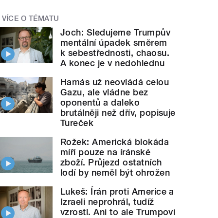
VÍCE O TÉMATU
Joch: Sledujeme Trumpův
mentální úpadek směrem
k sebestřednosti, chaosu.
A konec je v nedohlednu
Hamás už neovládá celou
Gazu, ale vládne bez
oponentů a daleko
brutálněji než dřív, popisuje
Tureček
Rožek: Americká blokáda
míří pouze na íránské
zboží. Průjezd ostatních
lodí by neměl být ohrožen
Lukeš: Írán proti Americe a
Izraeli neprohrál, tudíž
vzrostl. Ani to ale Trumpovi