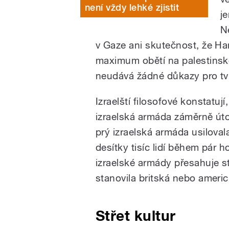
není vždy lehké zjistit
j
N
v Gaze ani skutečnost, že H
maximum obětí na palestinské
neudává žádné důkazy pro tvrz
Izraelští filosofové konstatuj
izraelská armáda záměrně úto
prý izraelská armáda usiloval
desítky tisíc lidí během pár h
izraelské armády přesahuje st
stanovila britská nebo ameri
Střet kultur