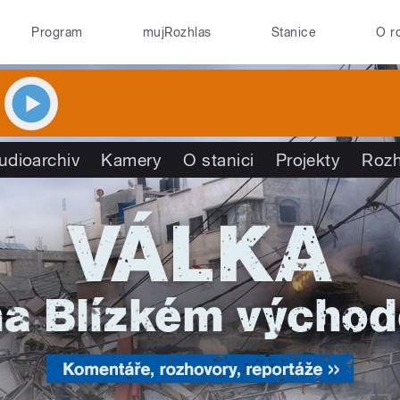
Program
mujRozhlas
Stanice
O r
udioarchiv
Kamery
O stanici
Projekty
Rozh