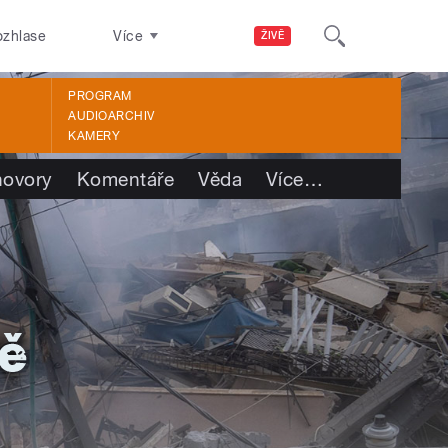
ozhlase
Více
ŽIVĚ
PROGRAM
AUDIOARCHIV
KAMERY
ovory
Komentáře
Věda
Více
…