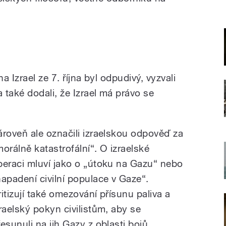
a Izrael ze 7. října byl odpudivý, vyzvali
také dodali, že Izrael má právo se
ároveň ale označili izraelskou odpověď za
morálně katastrofální“. O izraelské
peraci mluví jako o „útoku na Gazu“ nebo
napadení civilní populace v Gaze“.
ritizují také omezování přísunu paliva a
zraelský pokyn civilistům, aby se
řesunuli na jih Gazy z oblasti bojů,