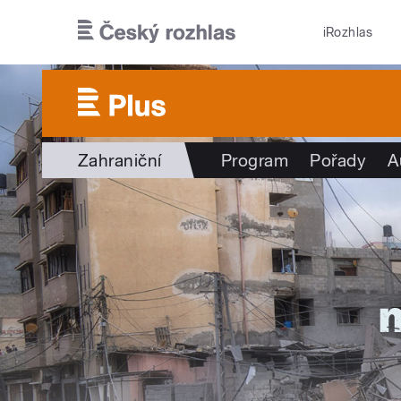
Přejít k hlavnímu obsahu
iRozhlas
Zahraniční
Program
Pořady
A