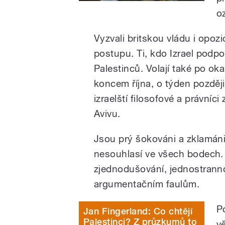
oz
Vyzvali britskou vládu i opoz
postupu. Ti, kdo Izrael podpo
Palestinců. Volají také po ok
koncem října, o týden později
izraelští filosofové a právníci
Avivu.
Jsou prý šokováni a zklamáni
nesouhlasí ve všech bodech. 
zjednodušování, jednostrann
argumentačním faulům.
P
Jan Fingerland: Co chtějí
Palestinci? Z průzkumů to
v