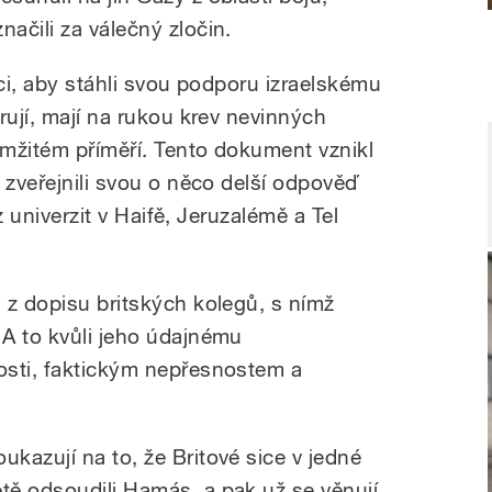
načili za válečný zločin.
ici, aby stáhli svou podporu izraelskému
rují, mají na rukou krev nevinných
amžitém příměří. Tento dokument vznikl
 zveřejnili svou o něco delší odpověď
 z univerzit v Haifě, Jeruzalémě a Tel
 z dopisu britských kolegů, s nímž
A to kvůli jeho údajnému
osti, faktickým nepřesnostem a
oukazují na to, že Britové sice v jedné
ětě odsoudili Hamás, a pak už se věnují