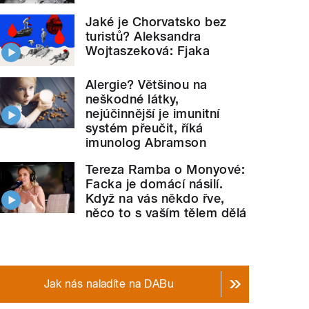
Jaké je Chorvatsko bez
turistů? Aleksandra
Wojtaszeková: Fjaka
Alergie? Většinou na
neškodné látky,
nejúčinnější je imunitní
systém přeučit, říká
imunolog Abramson
Tereza Ramba o Monyové:
Facka je domácí násilí.
Když na vás někdo řve,
něco to s vaším tělem dělá
Jak nás naladíte na DABu