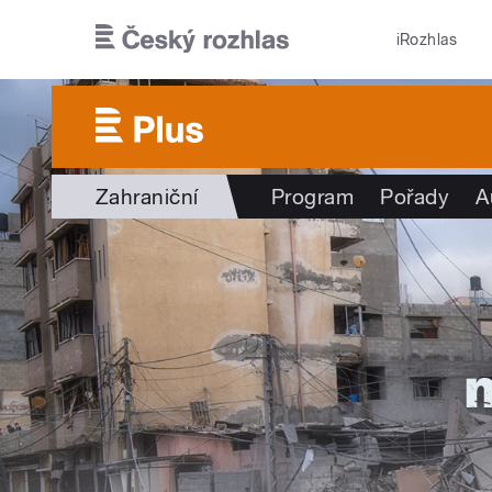
Přejít k hlavnímu obsahu
iRozhlas
Zahraniční
Program
Pořady
A