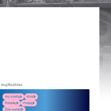
mujRozhlas
Hry a četby
Krimi
Pohádky
Pořady
Živé vysílání