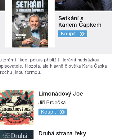
Setkání s
Karlem Čapkem
Koupit
Literární fikce, pokus přiblížit literární nadsázkou
spisovatele, filozofa, ale hlavně člověka Karla Čapka
trochu jinou formou.
Limonádový Joe
Jiří Brdečka
Koupit
Druhá strana řeky