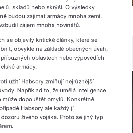
elů, skladů nebo skrýší. O výsledky
ně budou zajímat armády mnoha zemí.
vzbudil zájem mnoha novinářů.
 se objevily kritické články, které se
hybnit, obvykle na základě obecných úvah,
v příbuzných oblastech nebo výpovědích
aelské armády.
roti užití Habsory zmiňují nejrůznější
ůvody. Například to, že umělá inteligence
e může dopouštět omylů. Konkrétně
 případě Habsory ale každý jí
 dozoru živého vojáka. Proto se jiný typ
ěrem.