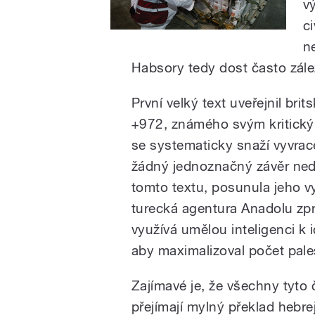
v
c
n
Habsory tedy dost často zále
První velký text uveřejnil br
+972, známého svým kritický
se systematicky snaží vyvracet 
žádný jednoznačný závěr nedě
tomto textu, posunula jeho vyz
turecká agentura Anadolu zprá
využívá umělou inteligenci k id
aby maximalizoval počet pale
Zajímavé je, že všechny tyto 
přejímají mylný překlad hebr