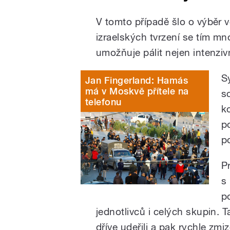
V tomto případě šlo o výběr v
izraelských tvrzení se tím m
umožňuje pálit nejen intenzivně
S
Jan Fingerland: Hamás
má v Moskvě přítele na
s
telefonu
k
p
p
P
s
p
jednotlivců i celých skupin. 
dříve udeřili a pak rychle zm