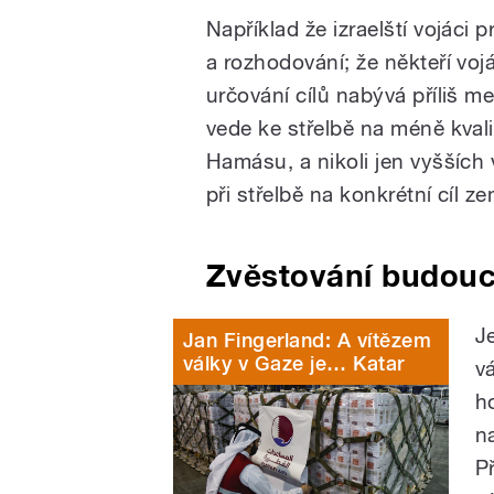
Například že izraelští vojáci 
a rozhodování; že někteří vojá
určování cílů nabývá příliš 
vede ke střelbě na méně kvalit
Hamásu, a nikoli jen vyšších 
při střelbě na konkrétní cíl 
Zvěstování budouc
J
Jan Fingerland: A vítězem
války v Gaze je… Katar
v
ho
n
P