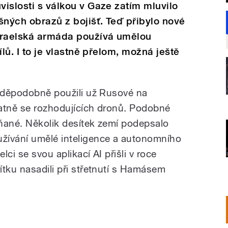
vislosti s válkou v Gaze zatím mluvilo
šných obrazů z bojišť. Teď přibylo nové
izraelská armáda používá umělou
cílů. I to je vlastně přelom, možná ještě
avděpodobně použili už Rusové na
atně se rozhodujících dronů. Podobné
íňané. Několik desítek zemí podepsalo
žívání umělé inteligence a autonomního
lci se svou aplikací AI přišli v roce
ítku nasadili při střetnutí s Hamásem