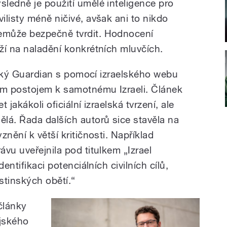
ýsledně je použití umělé inteligence pro
ivilisty méně ničivé, avšak ani to nikdo
emůže bezpečně tvrdit. Hodnocení
ží na naladění konkrétních mluvčích.
itský Guardian s pomocí izraelského webu
m postojem k samotnému Izraeli. Článek
jakákoli oficiální izraelská tvrzení, ale
lá. Řada dalších autorů sice stavěla na
nění k větší kritičnosti. Například
vu uveřejnila pod titulkem „Izrael
entifikaci potenciálních civilních cílů,
stinských obětí.“
články
ejského