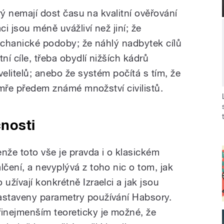
prý nemají dost času na kvalitní ověřování
ci jsou méně uvážliví než jiní; že
mechanické podoby; že náhlý nadbytek cílů
ní cíle, třeba obydlí nižších kádrů
velitelů; anebo že systém počítá s tím, že
zemře předem známé množství civilistů.
nosti
enže toto vše je pravda i o klasickém
álčení, a nevyplývá z toho nic o tom, jak
 užívají konkrétně Izraelci a jak jsou
astaveny parametry používání Habsory.
řinejmenším teoreticky je možné, že