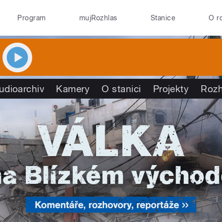
Program
mujRozhlas
Stanice
O r
udioarchiv
Kamery
O stanici
Projekty
Rozh