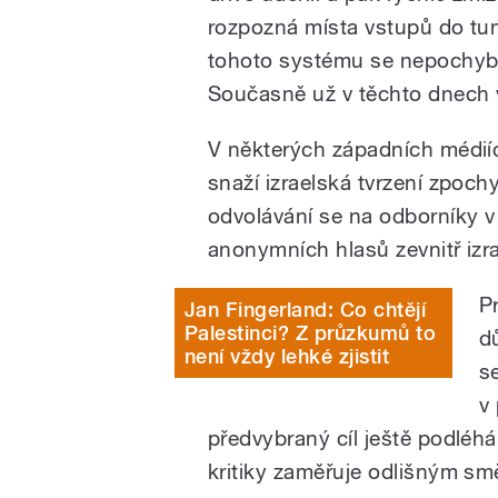
rozpozná místa vstupů do tun
tohoto systému se nepochyb
Současně už v těchto dnech 
V některých západních médiích
snaží izraelská tvrzení zpoc
odvolávání se na odborníky 
anonymních hlasů zevnitř izr
P
Jan Fingerland: Co chtějí
Palestinci? Z průzkumů to
d
není vždy lehké zjistit
s
v
předvybraný cíl ještě podléhá
kritiky zaměřuje odlišným sm