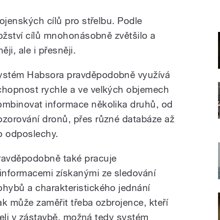
ojenských cílů pro střelbu. Podle
nožství cílů mnohonásobně zvětšilo a
ji, ale i přesněji.
ystém Habsora pravděpodobně využívá
chopnost rychle a ve velkých objemech
ombinovat informace několika druhů, od
ozorování dronů, přes různé databáze až
o odposlechy.
ravděpodobně také pracuje
 informacemi získanými ze sledování
ohybů a charakteristického jednání
Tak může zaměřit třeba ozbrojence, kteří
izeli v zástavbě, možná tedy systém