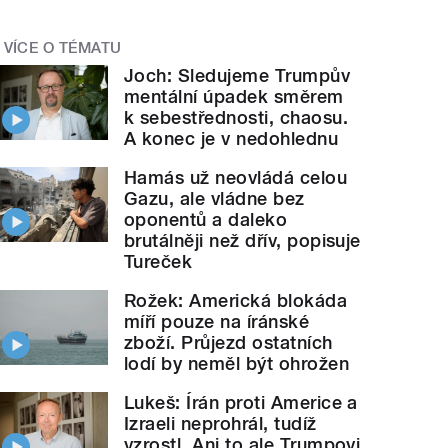
VÍCE O TÉMATU
Joch: Sledujeme Trumpův
mentální úpadek směrem
k sebestřednosti, chaosu.
A konec je v nedohlednu
Hamás už neovládá celou
Gazu, ale vládne bez
oponentů a daleko
brutálněji než dřív, popisuje
Tureček
Rožek: Americká blokáda
míří pouze na íránské
zboží. Průjezd ostatních
lodí by neměl být ohrožen
Lukeš: Írán proti Americe a
Izraeli neprohrál, tudíž
vzrostl. Ani to ale Trumpovi