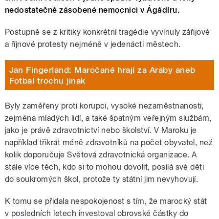
nedostatečně zásobené nemocnici v Ágádíru.
Postupně se z kritiky konkrétní tragédie vyvinuly zářijové
a říjnové protesty nejméně v jedenácti městech.
Jan Fingerland: Maročané hrají za Araby aneb
Fotbal trochu jinak
Byly zaměřeny proti korupci, vysoké nezaměstnanosti,
zejména mladých lidí, a také špatným veřejným službám,
jako je právě zdravotnictví nebo školství. V Maroku je
například třikrát méně zdravotníků na počet obyvatel, než
kolik doporučuje Světová zdravotnická organizace. A
stále více těch, kdo si to mohou dovolit, posílá své děti
do soukromých škol, protože ty státní jim nevyhovují.
K tomu se přidala nespokojenost s tím, že marocký stát
v posledních letech investoval obrovské částky do