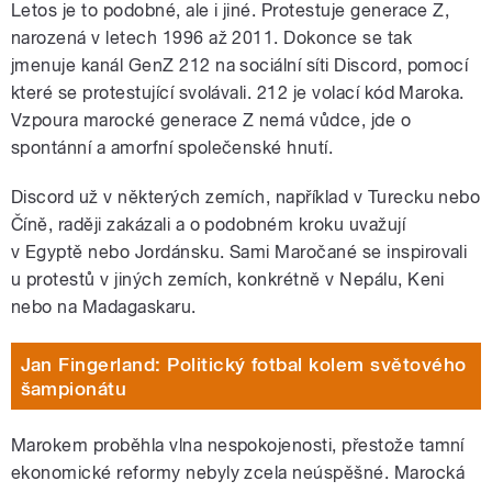
Letos je to podobné, ale i jiné. Protestuje generace Z,
narozená v letech 1996 až 2011. Dokonce se tak
jmenuje kanál GenZ 212 na sociální síti Discord, pomocí
které se protestující svolávali. 212 je volací kód Maroka.
Vzpoura marocké generace Z nemá vůdce, jde o
spontánní a amorfní společenské hnutí.
Discord už v některých zemích, například v Turecku nebo
Číně, raději zakázali a o podobném kroku uvažují
v Egyptě nebo Jordánsku. Sami Maročané se inspirovali
u protestů v jiných zemích, konkrétně v Nepálu, Keni
nebo na Madagaskaru.
Jan Fingerland: Politický fotbal kolem světového
šampionátu
Marokem proběhla vlna nespokojenosti, přestože tamní
ekonomické reformy nebyly zcela neúspěšné. Marocká