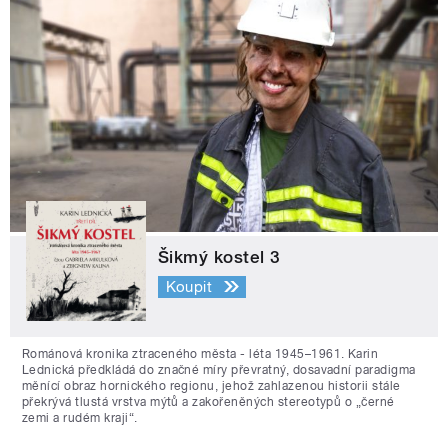
Šikmý kostel 3
Koupit
Románová kronika ztraceného města - léta 1945–1961. Karin
Lednická předkládá do značné míry převratný, dosavadní paradigma
měnící obraz hornického regionu, jehož zahlazenou historii stále
překrývá tlustá vrstva mýtů a zakořeněných stereotypů o „černé
zemi a rudém kraji“.