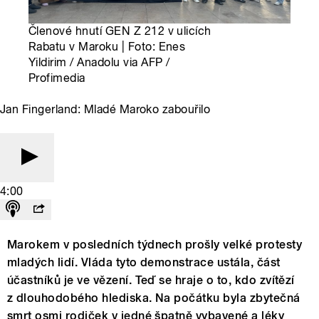
Členové hnutí GEN Z 212 v ulicích
Rabatu v Maroku | Foto: Enes
Yildirim / Anadolu via AFP /
Profimedia
Jan Fingerland: Mladé Maroko zabouřilo
4:00
Marokem v posledních týdnech prošly velké protesty
mladých lidí. Vláda tyto demonstrace ustála, část
účastníků je ve vězení. Teď se hraje o to, kdo zvítězí
z dlouhodobého hlediska. Na počátku byla zbytečná
smrt osmi rodiček v jedné špatně vybavené a léky