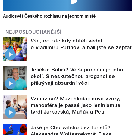
Audiosvět Českého rozhlasu na jednom místě
NEJPOSLOUCHANĚJŠÍ
Vše, co jste kdy chtěli vědět
o Vladimiru Putinovi a báli jste se zeptat
Telička: Babiš? Větší problém je jeho
okolí. S neskutečnou arogancí se
přikrývají absurdní věci
Vzmuž se? Muži hledají nové vzory,
manosféra je passé jako leninismus,
tvrdí Jarkovská, Maňák a Petr
Jaké je Chorvatsko bez turistů?
Aleksandra Wojtaszeková: Fjaka