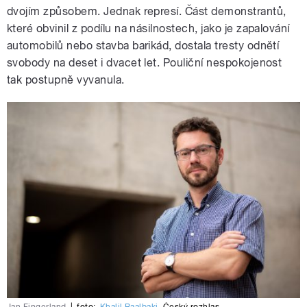
dvojím způsobem. Jednak represí. Část demonstrantů,
které obvinil z podílu na násilnostech, jako je zapalování
automobilů nebo stavba barikád, dostala tresty odnětí
svobody na deset i dvacet let. Pouliční nespokojenost
tak postupně vyvanula.
Jan Fingerland
|
foto:
Khalil Baalbaki
,
Český rozhlas