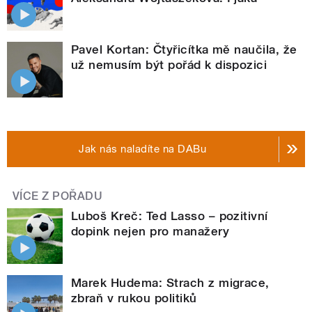
Pavel Kortan: Čtyřicítka mě naučila, že
už nemusím být pořád k dispozici
Jak nás naladíte na DABu
VÍCE Z POŘADU
Luboš Kreč: Ted Lasso – pozitivní
dopink nejen pro manažery
Marek Hudema: Strach z migrace,
zbraň v rukou politiků