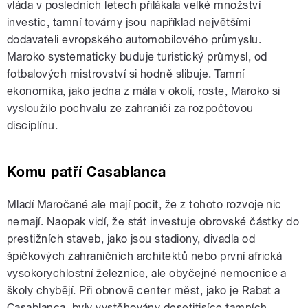
vláda v posledních letech přilákala velké množství
investic, tamní továrny jsou například největšími
dodavateli evropského automobilového průmyslu.
Maroko systematicky buduje turistický průmysl, od
fotbalových mistrovství si hodně slibuje. Tamní
ekonomika, jako jedna z mála v okolí, roste, Maroko si
vysloužilo pochvalu ze zahraničí za rozpočtovou
disciplínu.
Komu patří Casablanca
Mladí Maročané ale mají pocit, že z tohoto rozvoje nic
nemají. Naopak vidí, že stát investuje obrovské částky do
prestižních staveb, jako jsou stadiony, divadla od
špičkových zahraničních architektů nebo první africká
vysokorychlostní železnice, ale obyčejné nemocnice a
školy chybějí. Při obnově center měst, jako je Rabat a
Casablanca, byly vystěhovány desetitisíce tamních