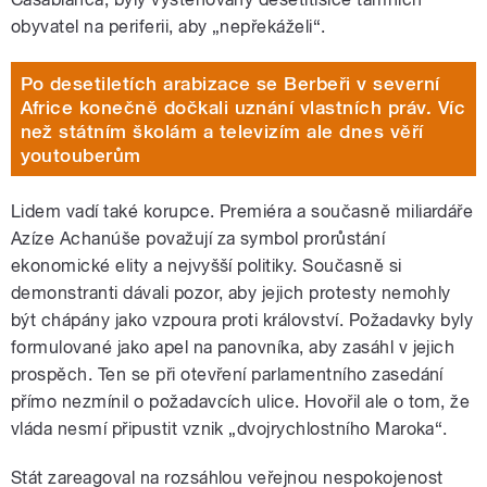
obyvatel na periferii, aby „nepřekáželi“.
Po desetiletích arabizace se Berbeři v severní
Africe konečně dočkali uznání vlastních práv. Víc
než státním školám a televizím ale dnes věří
youtouberům
Lidem vadí také korupce. Premiéra a současně miliardáře
Azíze Achanúše považují za symbol prorůstání
ekonomické elity a nejvyšší politiky. Současně si
demonstranti dávali pozor, aby jejich protesty nemohly
být chápány jako vzpoura proti království. Požadavky byly
formulované jako apel na panovníka, aby zasáhl v jejich
prospěch. Ten se při otevření parlamentního zasedání
přímo nezmínil o požadavcích ulice. Hovořil ale o tom, že
vláda nesmí připustit vznik „dvojrychlostního Maroka“.
Stát zareagoval na rozsáhlou veřejnou nespokojenost