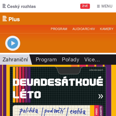
Přejít k hlavnímu obsahu
MENU
ŽIVĚ
PROGRAM
AUDIOARCHIV
KAMERY
Zahraniční
Program
Pořady
Více
…