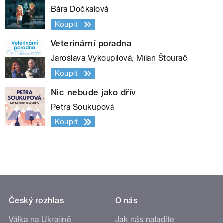
Bára Dočkalová
Koupit
Veterinární poradna
Jaroslava Vykoupilová, Milan Štourač
Koupit
Nic nebude jako dřív
Petra Soukupová
Koupit
Český rozhlas
O nás
Válka na Ukrajině
Jak nás naladíte