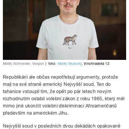
Matěj Schneider, Voxpot
|
foto:
Matěj Skalický
,
Vinohradská 12
Republikáni ale občas nepotřebují argumenty, protože
mají na své straně americký Nejvyšší soud. Ten do
tahanice vstoupil tím, že opět po pár letech novým
rozhodnutím oslabil volební zákon z roku 1965, který měl
mimo jiné ukončit volební diskriminaci Afroameričanů
především na americkém Jihu.
Nejvyšší soud v posledních dvou dekádách opakovaně