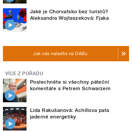
Jaké je Chorvatsko bez turistů?
Aleksandra Wojtaszeková: Fjaka
Jak nás naladíte na DABu
VÍCE Z POŘADU
Poslechněte si všechny páteční
komentáře s Petrem Schwarzem
Lída Rakušanová: Achillova pata
jaderné energetiky