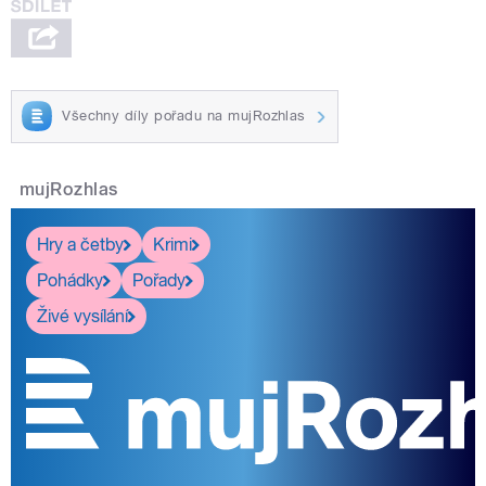
Všechny díly pořadu na mujRozhlas
mujRozhlas
Hry a četby
Krimi
Pohádky
Pořady
Živé vysílání