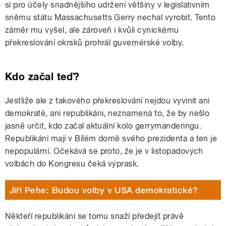
si pro účely snadnějšího udržení většiny v legislativním
sněmu státu Massachusetts Gerry nechal vyrobit. Tento
záměr mu vyšel, ale zároveň i kvůli cynickému
překreslování okrsků prohrál guvernérské volby.
Kdo začal teď?
Jestliže ale z takového překreslování nejdou vyvinit ani
demokraté, ani republikáni, neznamená to, že by nešlo
jasně určit, kdo začal aktuální kolo gerrymanderingu.
Republikáni mají v Bílém domě svého prezidenta a ten je
nepopulární. Očekává se proto, že je v listopadových
volbách do Kongresu čeká výprask.
Jiří Pehe: Budou volby v USA demokratické?
Někteří republikáni se tomu snaží předejít právě