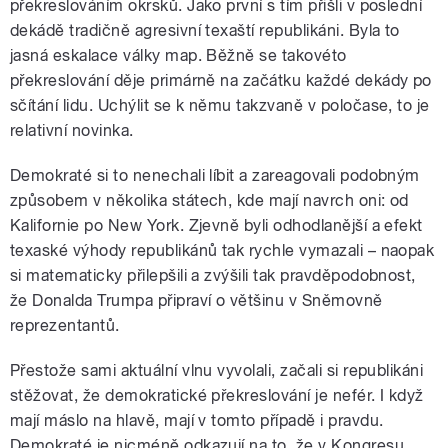
překreslováním okrsků. Jako první s tím přišli v poslední
dekádě tradičně agresivní texaští republikáni. Byla to
jasná eskalace války map. Běžně se takovéto
překreslování děje primárně na začátku každé dekády po
sčítání lidu. Uchýlit se k němu takzvaně v poločase, to je
relativní novinka.
Demokraté si to nenechali líbit a zareagovali podobným
způsobem v několika státech, kde mají navrch oni: od
Kalifornie po New York. Zjevně byli odhodlanější a efekt
texaské výhody republikánů tak rychle vymazali – naopak
si matematicky přilepšili a zvýšili tak pravděpodobnost,
že Donalda Trumpa připraví o většinu v Sněmovně
reprezentantů.
Přestože sami aktuální vlnu vyvolali, začali si republikáni
stěžovat, že demokratické překreslování je nefér. I když
mají máslo na hlavě, mají v tomto případě i pravdu.
Demokraté je nicméně odkazují na to, že v Kongresu