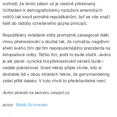
rozhodl, že tento zákon už je vlastně překonaný.
Vzhledem k demografickému rozložení amerických
voličů tak soud pomáhá republikánům, byť se vše snaží
halit do rádoby vznešeného jazyka principů.
Republikány ovládané státy promptně zareagovali další
vlnou překreslování a doufají tak, že vymažou negativní
efekt svého čím dál tím nepopulárnějšího prezidenta na
listopadové volby. Těžko říct, jestli to bude stačit. Jedno
je ale jasné: cynická hra překreslování okrsků bude i
nadále pokračovat. Snad někdy přijde chvíle, kdy si
dostatek lidí v obou stranách řekne, že gerrymandering
zašel příliš daleko. V tuto chvíli to představitelné není.
Autor působí na serveru voxpot.cz
autor:
Matěj Schneider