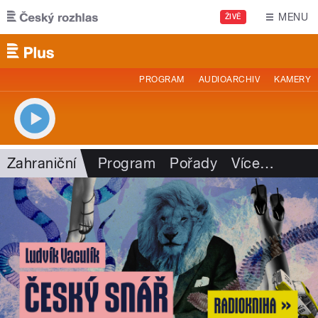
Přejít k hlavnímu obsahu
MENU
ŽIVĚ
PROGRAM
AUDIOARCHIV
KAMERY
Zahraniční
Program
Pořady
Více
…