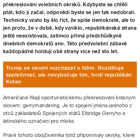
překreslování volebních okrsků. Kdybyste se chtěli
ptát, kdo ji začal, odpovědi byste se jen tak nedobrali.
Technicky vzato by šlo říct, že spíše demokraté, ale to
jen proto, že v době, kdy vzniklo, republikánská strana
ještě neexistovala, zatímco přímá předchůdkyně
dnešních demokratů ano. Této předvolební zábavě
každopádně holdují obě strany více než sto let.
Trump se neumí rozcházet s lidmi. Rozděluje
společnost, ale nevybočuje tím, tvrdí republikán
Koten
Američané říkají oportunistickému překreslování krásným
slovem: gerrymandering. Je to spojení jména jednoho z
otců zakladatelů Spojených států Elbridge Gerryho a
latinského označení pro mloka.
Právě tohoto obojživelníka totiž připomínaly okrsky, které