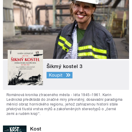
Šikmý kostel 3
Koupit
Románová kronika ztraceného města - léta 1945–1961. Karin
Lednická předkládá do značné míry převratný, dosavadní paradigma
měnící obraz hornického regionu, jehož zahlazenou historii stále
překrývá tlustá vrstva mýtů a zakořeněných stereotypů o „černé
zemi a rudém kraji“.
Kost