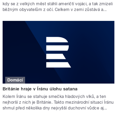
kdy se z velkých měst stáhli američtí vojáci, a tak zmizeli
běžným obyvatelům z očí. Celkem v zemi zůstává a...
Domácí
Británie hraje v Íránu úlohu satana
Kolem Íránu se stahuje smečka hladových vlků, a ten
nejhorší z nich je Británie. Takto mezinárodní situaci Íránu
shrnul před několika dny nejvyšší duchovní vůdce aj...