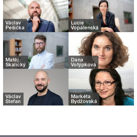
Václav
Lucie
Pešička
Vopálenská
Matěj
Dana
Skalický
Votýpková
Václav
Markéta
Štefan
Bydžovská