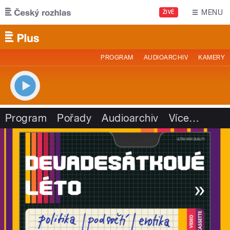
Přejít k hlavnímu obsahu
MENU
ŽIVĚ
PROGRAM
AUDIOARCHIV
KAMERY
Program
Pořady
Audioarchiv
Více
…