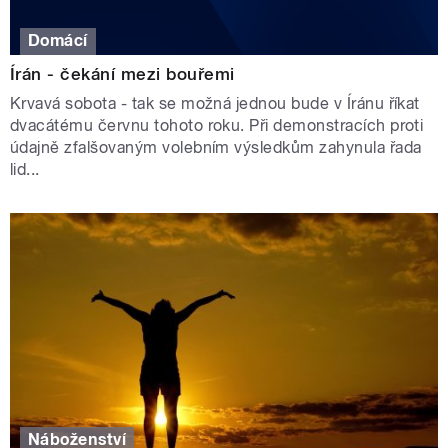
Domácí
Írán - čekání mezi bouřemi
Krvavá sobota - tak se možná jednou bude v Íránu říkat
dvacátému červnu tohoto roku. Při demonstracích proti
údajně zfalšovaným volebním výsledkům zahynula řada
lid...
Náboženství