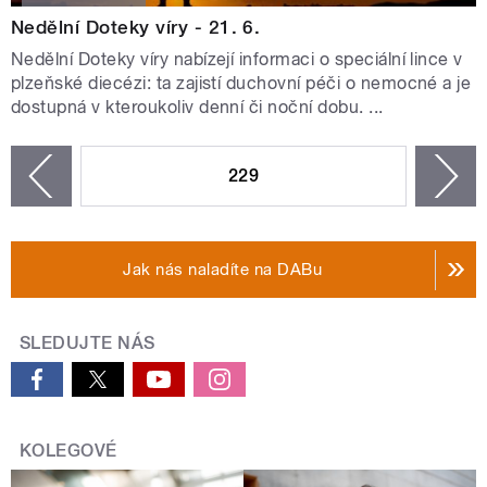
Nedělní Doteky víry - 21. 6.
Nedělní Doteky víry nabízejí informaci o speciální lince v
plzeňské diecézi: ta zajistí duchovní péči o nemocné a je
dostupná v kteroukoliv denní či noční dobu. ...
STRÁNKY
229
n
zí
Jak nás naladíte na DABu
SLEDUJTE NÁS
KOLEGOVÉ