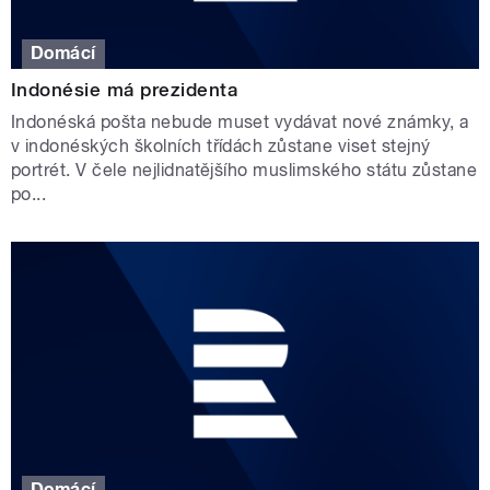
Domácí
Indonésie má prezidenta
Indonéská pošta nebude muset vydávat nové známky, a
v indonéských školních třídách zůstane viset stejný
portrét. V čele nejlidnatějšího muslimského státu zůstane
po...
Domácí