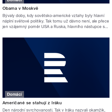
Obama v Moskvě
Bývaly doby, kdy sovětsko-americké vztahy byly hlavní
náplní světové politiky. Tak tomu už dávno není, ale přece
jen vzájemný poměr USA a Ruska, hlavního nástupce s...
Domácí
Američané se stahují z Iráku
Den národní svrchovanosti. Tak v Iráku nazvali okamžik,