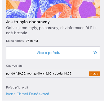
Jak to bylo doopravdy
Odhalujeme mýty, polopravdy, dezinformace či lži z
naší historie.
Délka pořadu:
25 minut
Více o pořadu
Čas vysílání
pondělí 20:05; repríza úterý 3:05, sobota 14:35
PLUS
Pořad připravují
Ivana Chmel Denčevová