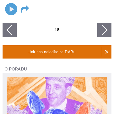
STRÁNKY
18
n
zí
Jak nás naladíte na DABu
O POŘADU