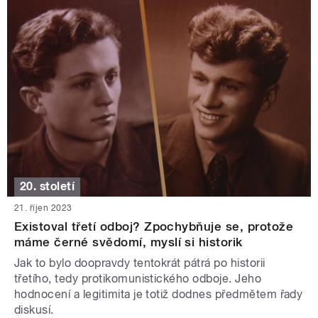
20. století
21. říjen 2023
Existoval třetí odboj? Zpochybňuje se, protože
máme černé svědomí, myslí si historik
Jak to bylo doopravdy tentokrát pátrá po historii
třetího, tedy protikomunistického odboje. Jeho
hodnocení a legitimita je totiž dodnes předmětem řady
diskusí.