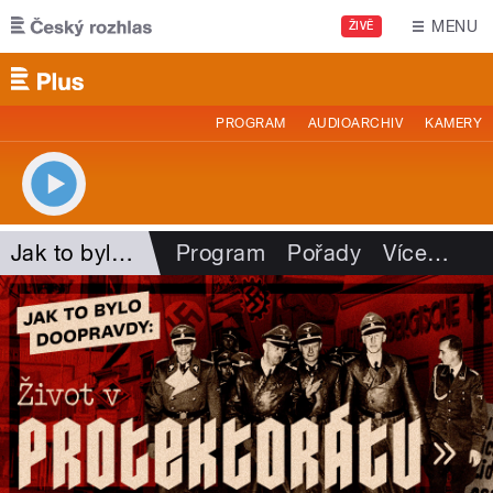
Přejít k hlavnímu obsahu
MENU
ŽIVĚ
PROGRAM
AUDIOARCHIV
KAMERY
Jak to bylo doopravdy
Program
Pořady
Více
…