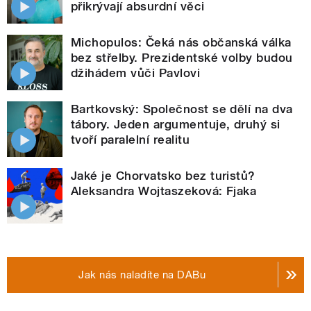
přikrývají absurdní věci
Michopulos: Čeká nás občanská válka
bez střelby. Prezidentské volby budou
džihádem vůči Pavlovi
Bartkovský: Společnost se dělí na dva
tábory. Jeden argumentuje, druhý si
tvoří paralelní realitu
Jaké je Chorvatsko bez turistů?
Aleksandra Wojtaszeková: Fjaka
Jak nás naladíte na DABu