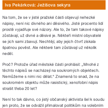
Iva Pekárková: Ježíšova sekyra
Na tom, že se v jisté pražské části objevují nehezké
nápisy, není nic divného ani děsivého. Jisté procento lidí
prostě vyjadřuje své názory. Ale to, že tam takové nápisy
zůstávají, už divné a děsivé je. Někteří místní obyvatelé
se jich sami zbavují. Nechtějí, aby jejich čtvrť získala
špatnou pověst. Ale některé tam zůstávají už několik
neděl.
Proč? Protože úřad městské části prohlásil: „Mnohé z
těchto nápisů se nacházejí na soukromých objektech.
Nemůžeme s nimi nic dělat.“ Znamená to snad, že na
soukromém objektu může rasistický, xenofobní nápis
strašit třeba 20 let?
Není to tak dávno, co jistý občanský aktivista šel k soudu
jen proto, že se odvážil přimalovat politikům na volebním