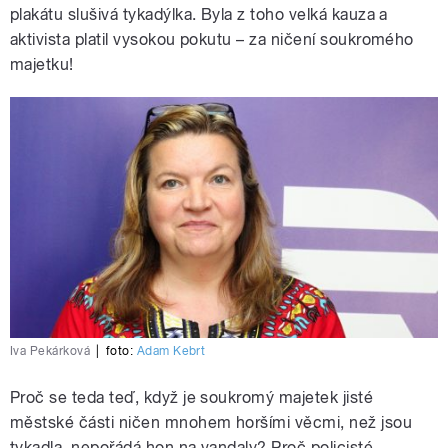
plakátu slušivá tykadýlka. Byla z toho velká kauza a
aktivista platil vysokou pokutu – za ničení soukromého
majetku!
Iva Pekárková
|
foto:
Adam Kebrt
Proč se teda teď, když je soukromý majetek jisté
městské části ničen mnohem horšími věcmi, než jsou
tykadla, nepořádá hon na vandaly? Proč policisté