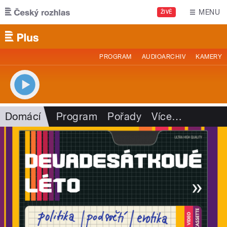
Přejít k hlavnímu obsahu
MENU
ŽIVĚ
PROGRAM
AUDIOARCHIV
KAMERY
Domácí
Program
Pořady
Více
…