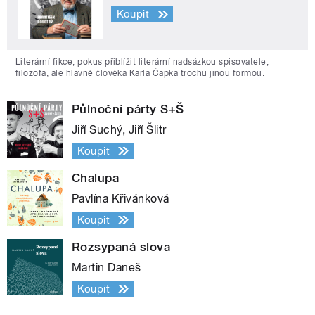
Koupit
Literární fikce, pokus přiblížit literární nadsázkou spisovatele,
filozofa, ale hlavně člověka Karla Čapka trochu jinou formou.
Půlnoční párty S+Š
Jiří Suchý, Jiří Šlitr
Koupit
Chalupa
Pavlína Křivánková
Koupit
Rozsypaná slova
Martin Daneš
Koupit