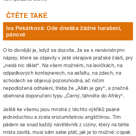
Iva Pekárková: Ode dneška žádné harašení,
pánové
O to divnější je, když se dozvíte, že se s nenávistnými
nápisy, které se objevily v jisté okrajové pražské části, prý
„nedá nic dělat“. Na všem možném, na lavičkách, na
odpadkových kontejnerech, na asfaltu, na zdech, na
schodech se objevují pozoruhodná, ač ničím
nepodložená odhalení, třeba že „Alláh je gay“, a značně
obehraná doporučení typu „Černý, táhněte do Afriky“.
Ještě ke všemu jsou mnohé z těchto výkřiků psané
jednoduchou a zcela srozumitelnou angličtinou. Tím
pádem se snad každý návštěvník z ciziny, který na tahle
místa zavítá, musí sám sebe ptát, jak je to možné: copak