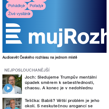
Pohádky
Pořady
Živé vysílání
Audiosvět Českého rozhlasu na jednom místě
NEJPOSLOUCHANĚJŠÍ
Joch: Sledujeme Trumpův mentální
úpadek směrem k sebestřednosti,
chaosu. A konec je v nedohlednu
Telička: Babiš? Větší problém je jeho
okolí. S neskutečnou arogancí se