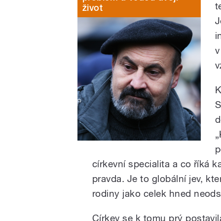
t
život
J
i
v
v
K
S
d
„
p
církevní specialita a co řík
pravda. Je to globální jev, kt
rodiny jako celek hned neod
Církev se k tomu prý postavila