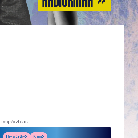
mujRozhlas
Hry a četby
Krimi