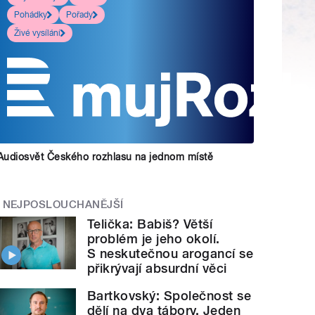
Pohádky
Pořady
Živé vysílání
Audiosvět Českého rozhlasu na jednom místě
NEJPOSLOUCHANĚJŠÍ
Telička: Babiš? Větší
problém je jeho okolí.
S neskutečnou arogancí se
přikrývají absurdní věci
Bartkovský: Společnost se
dělí na dva tábory. Jeden