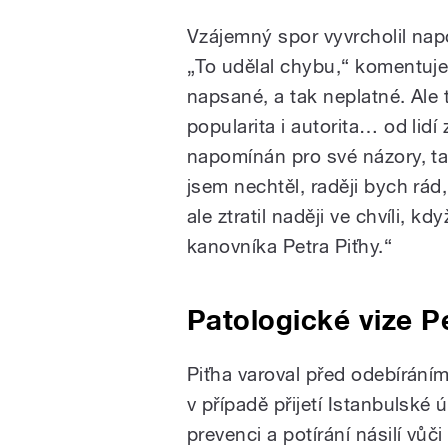
Vzájemný spor vyvrcholil nap
„To udělal chybu,“ komentuje 
napsané, a tak neplatné. Ale 
popularita i autorita… od lidí
napomínán pro své názory, tak
jsem nechtěl, raději bych r
ale ztratil naději ve chvíli, kd
kanovníka Petra Piťhy.“
Patologické vize P
Piťha varoval před odebíráním
v případě přijetí Istanbulsk
prevenci a potírání násilí vů