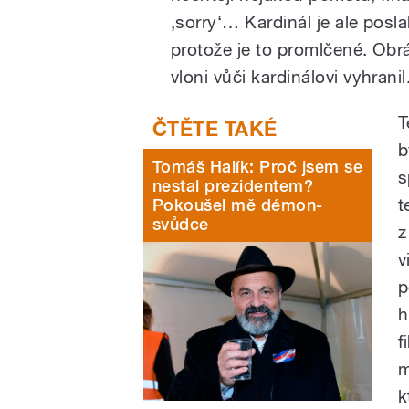
‚sorry‘… Kardinál je ale poslal
protože je to promlčené. Obrát
vloni vůči kardinálovi vyhranil
T
b
Tomáš Halík: Proč jsem se
s
nestal prezidentem?
t
Pokoušel mě démon-
svůdce
z
v
p
h
f
m
k