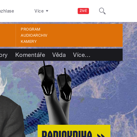
ozhlase
Více
ŽIVĚ
PROGRAM
AUDIOARCHIV
KAMERY
ory
Komentáře
Věda
Více
…