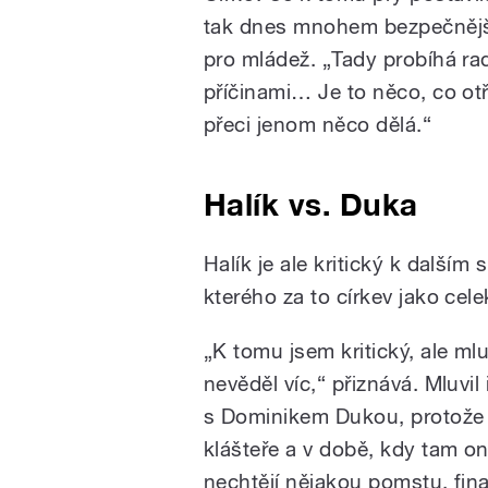
tak dnes mnohem bezpečnější
pro mládež. „Tady probíhá rad
příčinami… Je to něco, co otř
přeci jenom něco dělá.“
Halík vs. Duka
Halík je ale kritický k další
kterého za to církev jako cel
„K tomu jsem kritický, ale ml
nevěděl víc,“ přiznává. Mluvil 
s Dominikem Dukou, protože 
klášteře a v době, kdy tam on 
nechtějí nějakou pomstu, fin