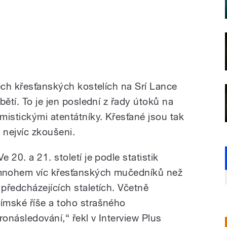
ech křesťanských kostelích na Srí Lance
bětí. To je jen poslední z řady útoků na
mistickými atentátníky. Křesťané jsou tak
nejvíc zkoušeni.
Ve 20. a 21. století je podle statistik
nohem víc křesťanských mučedníků než
 předcházejících staletích. Včetně
ímské říše a toho strašného
ronásledování,“ řekl v Interview Plus