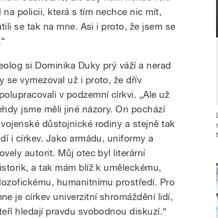
 na policii, která s tím nechce nic mít,
ili se tak na mne. Asi i proto, že jsem se
.“
eolog si Dominika Duky prý váží a nerad
y se vymezoval už i proto, že dřív
polupracovali v podzemní církvi. „Ale už
ehdy jsme měli jiné názory. On pochází
 vojenské důstojnické rodiny a stejně tak
idí i církev. Jako armádu, uniformy a
ovely autorit. Můj otec byl literární
istorik, a tak mám blíž k uměleckému,
ilozofickému, humanitnímu prostředí. Pro
ne je církev univerzitní shromáždění lidí,
teří hledají pravdu svobodnou diskuzí.“