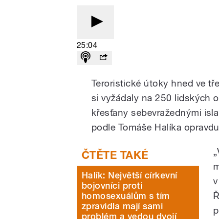
25:04
Teroristické útoky hned ve tř
si vyžádaly na 250 lidských o
křesťany sebevražednými isla
podle Tomáše Halíka opravdu 
„
m
Halík: Největší církevní
v
bojovníci proti
Ř
homosexuálům s tím
zpravidla mají sami
p
problém a vedou dvojí