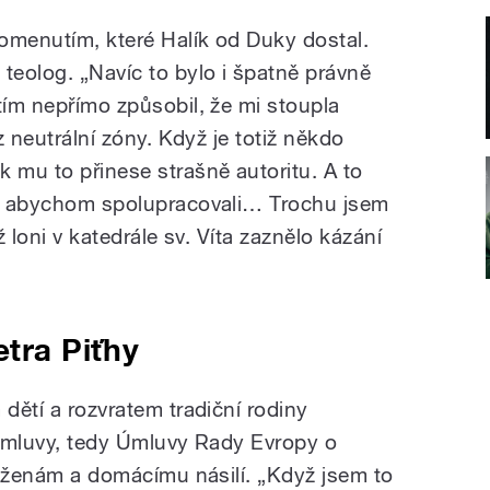
omenutím, které Halík od Duky dostal.
teolog. „Navíc to bylo i špatně právně
tím nepřímo způsobil, že mi stoupla
 z neutrální zóny. Když je totiž někdo
 mu to přinese strašně autoritu. A to
ád, abychom spolupracovali… Trochu jsem
yž loni v katedrále sv. Víta zaznělo kázání
etra Piťhy
 dětí a rozvratem tradiční rodiny
é úmluvy, tedy Úmluvy Rady Evropy o
či ženám a domácímu násilí. „Když jsem to