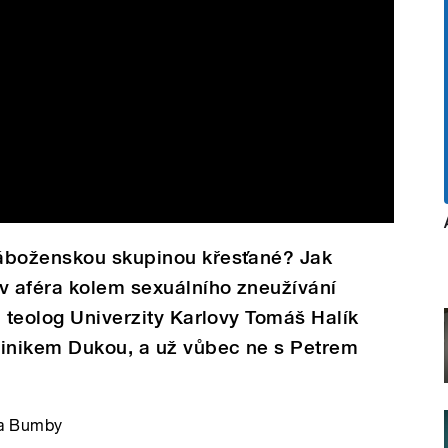
náboženskou skupinou křesťané? Jak
v aféra kolem sexuálního zneužívání
a teolog Univerzity Karlovy Tomáš Halík
inikem Dukou, a už vůbec ne s Petrem
na Bumby