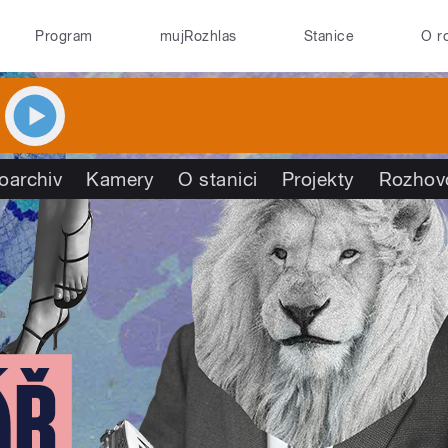
Program
mujRozhlas
Stanice
O r
oarchiv
Kamery
O stanici
Projekty
Rozhov