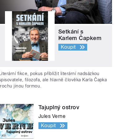
Setkání s
Karlem Čapkem
Koupit
Literární fikce, pokus přiblížit literární nadsázkou
spisovatele, filozofa, ale hlavně člověka Karla Čapka
trochu jinou formou.
Tajuplný ostrov
Jules Verne
Koupit