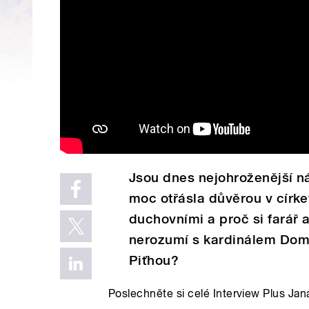
Jsou dnes nejohroženější 
moc otřásla důvěrou v círke
duchovními a proč si farář 
nerozumí s kardinálem Dom
Piťhou?
Poslechněte si celé Interview Plus Ja