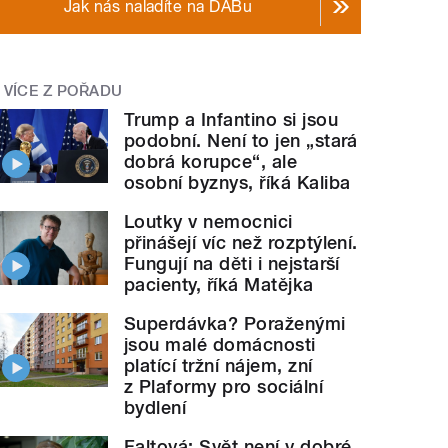
Jak nás naladíte na DABu
VÍCE Z POŘADU
Trump a Infantino si jsou
podobní. Není to jen „stará
dobrá korupce“, ale
osobní byznys, říká Kaliba
Loutky v nemocnici
přinášejí víc než rozptýlení.
Fungují na děti i nejstarší
pacienty, říká Matějka
Superdávka? Poraženými
jsou malé domácnosti
platící tržní nájem, zní
z Plaformy pro sociální
bydlení
Faltová: Svět není v dobré