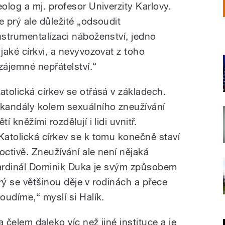
eolog a mj. profesor Univerzity Karlovy.
e prý ale důležité „odsoudit
nstrumentalizaci náboženství, jedno
 jaké církvi, a nevyvozovat z toho
zájemné nepřátelství.“
atolická církev se otřásá v základech.
kandály kolem sexuálního zneužívání
ětí kněžími rozdělují i lidi uvnitř.
Katolická církev se k tomu konečně staví
octivě. Zneužívání ale není nějaká
á kardinál Dominik Duka je svým způsobem
erý se většinou děje v rodinách a přece
soudíme,“ myslí si Halík.
 čelem daleko víc než jiné instituce a je