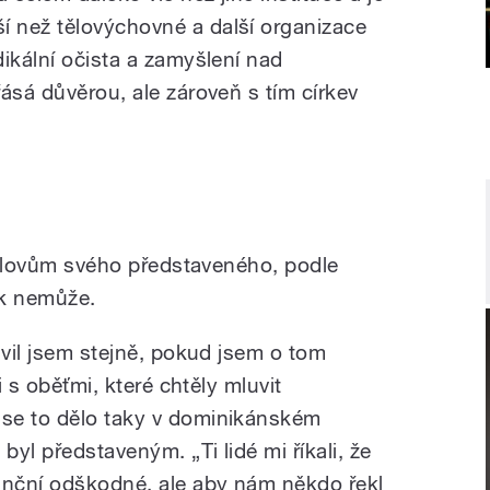
 než tělovýchovné a další organizace
ikální očista a zamyšlení nad
ásá důvěrou, ale zároveň s tím církev
m slovům svého představeného, podle
ek nemůže.
uvil jsem stejně, pokud jsem o tom
i s oběťmi, které chtěly mluvit
se to dělo taky v dominikánském
byl představeným. „Ti lidé mi říkali, že
anční odškodné, ale aby nám někdo řekl