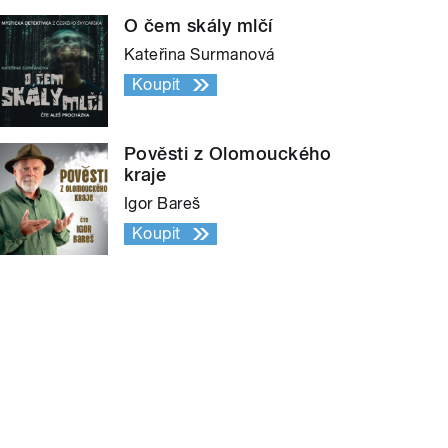
O čem skály mlčí
Kateřina Surmanová
Koupit
Pověsti z Olomouckého
kraje
Igor Bareš
Koupit