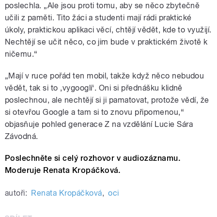
poslechla. „Ale jsou proti tomu, aby se něco zbytečně
učili z paměti. Tito žáci a studenti mají rádi praktické
úkoly, praktickou aplikaci věcí, chtějí vědět, kde to využijí.
Nechtějí se učit něco, co jim bude v praktickém životě
k
ničemu
.“
„Mají v ruce pořád ten mobil, takže když něco nebudou
vědět, tak si to ‚vygooglí‘. Oni si přednášku klidně
poslechnou, ale nechtějí si ji pamatovat, protože vědí, že
si otevřou Google a tam si to znovu připomenou,“
objasňuje pohled generace Z na vzdělání Lucie Sára
Závodná.
Poslechněte si celý rozhovor v audiozáznamu.
Moderuje Renata Kropáčková.
autoři:
Renata Kropáčková
,
oci