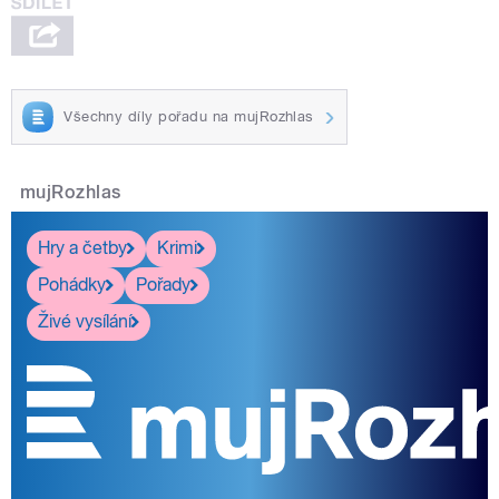
Všechny díly pořadu na mujRozhlas
mujRozhlas
Hry a četby
Krimi
Pohádky
Pořady
Živé vysílání