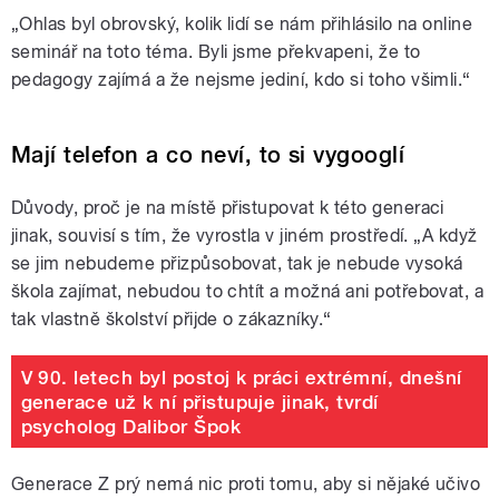
„Ohlas byl obrovský, kolik lidí se nám přihlásilo na online
seminář na toto téma. Byli jsme překvapeni, že to
pedagogy zajímá a že nejsme jediní, kdo si toho všimli.“
Mají telefon a co neví, to si vygooglí
Důvody, proč je na místě přistupovat k této generaci
jinak, souvisí s tím, že vyrostla v jiném prostředí. „A když
se jim nebudeme přizpůsobovat, tak je nebude vysoká
škola zajímat, nebudou to chtít a možná ani potřebovat, a
tak vlastně školství přijde o zákazníky.“
V 90. letech byl postoj k práci extrémní, dnešní
generace už k ní přistupuje jinak, tvrdí
psycholog Dalibor Špok
Generace Z prý nemá nic proti tomu, aby si nějaké učivo