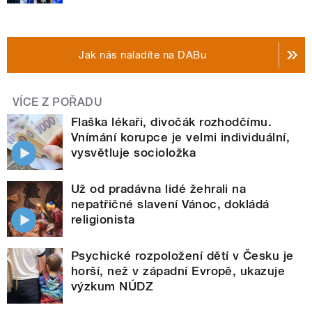
Jak nás naladíte na DABu
VÍCE Z POŘADU
Flaška lékaři, divočák rozhodčímu.
Vnímání korupce je velmi individuální,
vysvětluje socioložka
Už od pradávna lidé žehrali na
nepatřičné slavení Vánoc, dokládá
religionista
Psychické rozpoložení dětí v Česku je
horší, než v západní Evropě, ukazuje
výzkum NÚDZ