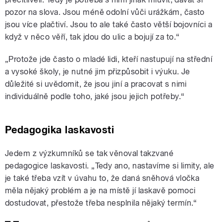
pozor na slova. Jsou méně odolní vůči urážkám, často
jsou více plačtiví. Jsou to ale také často větší bojovníci a
když v něco věří, tak jdou do ulic a bojují za to.“
„Protože jde často o mladé lidi, kteří nastupují na střední
a vysoké školy, je nutné jim přizpůsobit i výuku. Je
důležité si uvědomit, že jsou jiní a pracovat s nimi
individuálně podle toho, jaké jsou jejich potřeby.“
Pedagogika laskavosti
Jedem z výzkumníků se tak věnoval takzvané
pedagogice laskavosti. „Tedy ano, nastavíme si limity, ale
je také třeba vzít v úvahu to, že daná sněhová vločka
měla nějaký problém a je na místě jí laskavě pomoci
dostudovat, přestože třeba nesplnila nějaký termín.“