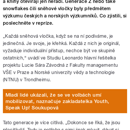
a knihy otevírají jen neradi. Generace Z nebo také
snowflakes čili sněhové vločky byly předmětem
výzkumu českých a norských výzkumníků. Co zjistili, si
poslechněte v repríze.
„Každá sněhová vločka, když se na ní podíváme, je
jedinečná. Je svoje, je křehká. Každá z nich je originál,
vyžaduje individuální přístup, nechce být ve skupině
ostatních,“ uvádí ve Studiu Leonardo hlavní řešitelka
projektu Lucie Sára Závodná z Fakulty managementu
VŠE v Praze a Norské univerzity vědy a technologie
(NTNU) v Trondheimu.
Mladí lidé ukázali, že se ve volbách umí
mobilizovat, naznačuje zakladatelka Youth,
Speak Up! Soukupová
Tato generace je více citlivá. „Dokonce se říká, že jsou
přecitlivělí. Tedy je potřeba s nimi jinak mluvit, dávat si