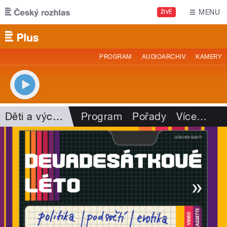
Přejít k hlavnímu obsahu
MENU
ŽIVĚ
PROGRAM
AUDIOARCHIV
KAMERY
Děti a výchova
Program
Pořady
Více
…