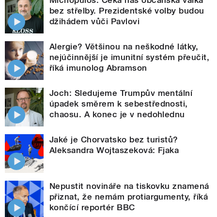
bez střelby. Prezidentské volby budou
džihádem vůči Pavlovi
Alergie? Většinou na neškodné látky,
nejúčinnější je imunitní systém přeučit,
říká imunolog Abramson
Joch: Sledujeme Trumpův mentální
úpadek směrem k sebestřednosti,
chaosu. A konec je v nedohlednu
Jaké je Chorvatsko bez turistů?
Aleksandra Wojtaszeková: Fjaka
Nepustit novináře na tiskovku znamená
přiznat, že nemám protiargumenty, říká
končící reportér BBC