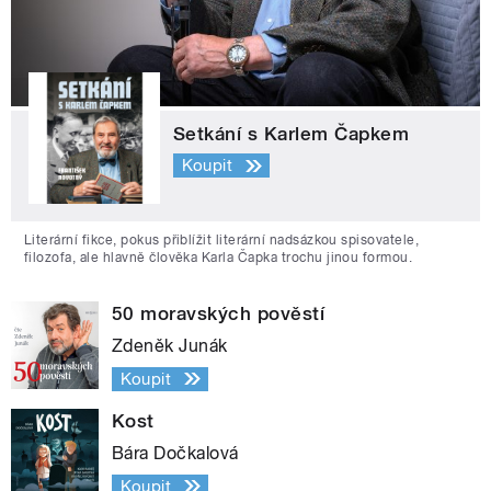
Setkání s Karlem Čapkem
Koupit
Literární fikce, pokus přiblížit literární nadsázkou spisovatele,
filozofa, ale hlavně člověka Karla Čapka trochu jinou formou.
50 moravských pověstí
Zdeněk Junák
Koupit
Kost
Bára Dočkalová
Koupit