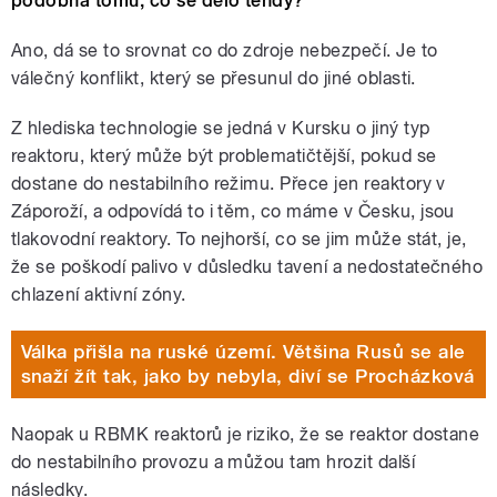
podobná tomu, co se dělo tehdy?
Ano, dá se to srovnat co do zdroje nebezpečí. Je to
válečný konflikt, který se přesunul do jiné oblasti.
Z hlediska technologie se jedná v Kursku o jiný typ
reaktoru, který může být problematičtější, pokud se
dostane do nestabilního režimu. Přece jen reaktory v
Záporoží, a odpovídá to i těm, co máme v Česku, jsou
tlakovodní reaktory. To nejhorší, co se jim může stát, je,
že se poškodí palivo v důsledku tavení a nedostatečného
chlazení aktivní zóny.
Válka přišla na ruské území. Většina Rusů se ale
snaží žít tak, jako by nebyla, diví se Procházková
Naopak u RBMK reaktorů je riziko, že se reaktor dostane
do nestabilního provozu a můžou tam hrozit další
následky.