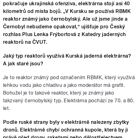
pokračuje ukrajinská ofenziva, elektrárna stojí asi 40
kilometrů od místa bojů. „V Kursku se používá RBMK
reaktor známý jako černobylský. Ale už jsme jinde a
Černobyl nebudeme opakovat,“ ujišťuje pro Český
rozhlas Plus Lenka Frýbortová z Katedry jaderných
reaktorů na ČVUT.
Jaký typ reaktorů využívá Kurská jaderná elektrárna?
A jak staré jsou?
Je to reaktor známý pod označením RBMK, který využívá
lehkou vodu jako chladivu a jako moderátor má grafit.
Bohužel je to takové reaktor, který je známý jako
takzvaný černobylský typ. Elektrárna pochází ze 70. a 80.
let.
Podle ruské strany byly v elektrárně nalezeny zbytky
dronů. Elektrárně chybí ochranná kupole, která by ji
právě před drony, raketami nebo dělostřelectvem