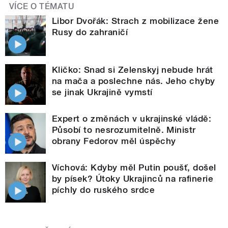
VÍCE O TÉMATU
Libor Dvořák: Strach z mobilizace žene
Rusy do zahraničí
Kličko: Snad si Zelenskyj nebude hrát
na mača a poslechne nás. Jeho chyby
se jinak Ukrajině vymstí
Expert o změnách v ukrajinské vládě:
Působí to nesrozumitelně. Ministr
obrany Fedorov měl úspěchy
Víchová: Kdyby měl Putin poušť, došel
by písek? Útoky Ukrajinců na rafinerie
píchly do ruského srdce