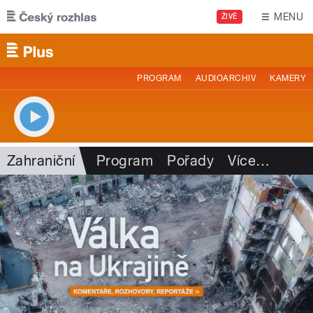
Přejít k hlavnímu obsahu
MENU
ŽIVĚ
PROGRAM
AUDIOARCHIV
KAMERY
Zahraniční
Program
Pořady
Více
…