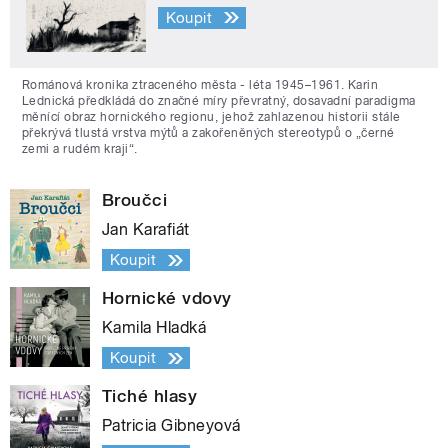
Koupit
Románová kronika ztraceného města - léta 1945–1961. Karin
Lednická předkládá do značné míry převratný, dosavadní paradigma
měnící obraz hornického regionu, jehož zahlazenou historii stále
překrývá tlustá vrstva mýtů a zakořeněných stereotypů o „černé
zemi a rudém kraji“.
Broučci
Jan Karafiát
Koupit
Hornické vdovy
Kamila Hladká
Koupit
Tiché hlasy
Patricia Gibneyová