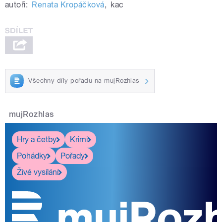
autoři:
Renata Kropáčková
,
kac
Všechny díly pořadu na mujRozhlas
mujRozhlas
Hry a četby
Krimi
Pohádky
Pořady
Živé vysílání