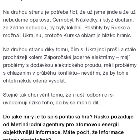
Na druhou stranu je potřeba říct, že už jsme jinde a že už
nebudeme opakovat Černobyl. Následky, i když doufám,
že žádné nebudou, by byly lokální. Postihly by Rusko a
možná i Ukrajinu, protože Kurská oblast je blízko hranic.
Na druhou stranu díky tomu, čím si Ukrajinci prošli a stále
procházejí kolem Záporožské jaderné elektrárny – mají
problémy s dodávkou elektrického proudu, měli problémy
s chlazením v průběhu konfliktu– nevěřím, že by tohle
chtěli někde cíleně vyvolat.
Stejně tak chci věřit tomu, že i ruští odborníci si
uvědomují riziko toho, co by se mohlo dít.
Do jaké míry je to spíš politická hra? Rusko požaduje
od Mezinárodní agentury pro atomovou energii
objektivnější informace. Máte pocit, že informace