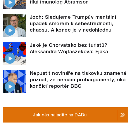
říká imunolog Abramson
Joch: Sledujeme Trumpův mentální
úpadek směrem k sebestřednosti,
chaosu. A konec je v nedohlednu
Jaké je Chorvatsko bez turistů?
Aleksandra Wojtaszeková: Fjaka
Nepustit novináře na tiskovku znamená
přiznat, že nemám protiargumenty, říká
končící reportér BBC
Jak nás naladíte na DABu