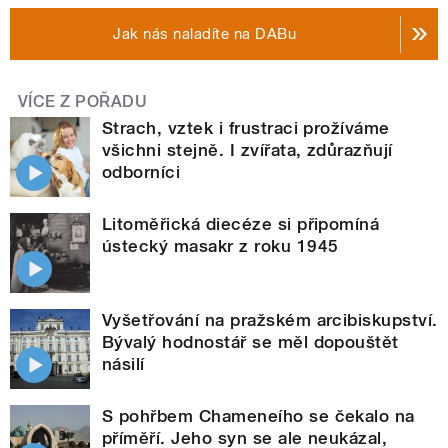
Jak nás naladíte na DABu
VÍCE Z POŘADU
Strach, vztek i frustraci prožíváme
všichni stejně. I zvířata, zdůrazňují
odborníci
Litoměřická diecéze si připomíná
ústecký masakr z roku 1945
Vyšetřování na pražském arcibiskupství.
Bývalý hodnostář se měl dopouštět
násilí
S pohřbem Chameneího se čekalo na
příměří. Jeho syn se ale neukázal,