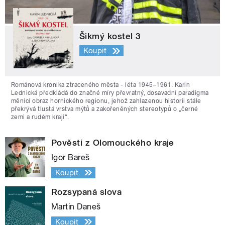
Šikmý kostel 3
Koupit
Románová kronika ztraceného města - léta 1945–1961. Karin
Lednická předkládá do značné míry převratný, dosavadní paradigma
měnící obraz hornického regionu, jehož zahlazenou historii stále
překrývá tlustá vrstva mýtů a zakořeněných stereotypů o „černé
zemi a rudém kraji“.
Pověsti z Olomouckého kraje
Igor Bareš
Koupit
Rozsypaná slova
Martin Daneš
Koupit