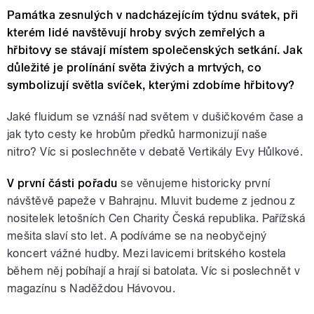
Památka zesnulých v nadcházejícím týdnu svátek, při
kterém lidé navštěvují hroby svých zemřelých a
hřbitovy se stávají místem společenských setkání. Jak
důležité je prolínání světa živých a mrtvých, co
symbolizují světla svíček, kterými zdobíme hřbitovy?
Jaké fluidum se vznáší nad světem v dušičkovém čase a
jak tyto cesty ke hrobům předků harmonizují naše
nitro? Víc si poslechněte v debatě Vertikály Evy Hůlkové.
V první části pořadu
se věnujeme historicky první
návštěvě papeže v Bahrajnu. Mluvit budeme z jednou z
nositelek letošních Cen Charity Česká republika. Pařížská
mešita slaví sto let. A podíváme se na neobyčejný
koncert vážné hudby. Mezi lavicemi britského kostela
během něj pobíhají a hrají si batolata. Víc si poslechnět v
magazínu s Naděždou Hávovou.