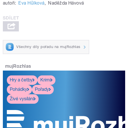
autoři:
Eva Hůlková
,
Naděžda Hávová
Všechny díly pořadu na mujRozhlas
mujRozhlas
Hry a četby
Krimi
Pohádky
Pořady
Živé vysílání