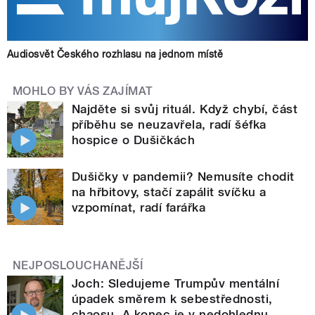
Audiosvět Českého rozhlasu na jednom místě
MOHLO BY VÁS ZAJÍMAT
Najděte si svůj rituál. Když chybí, část
příběhu se neuzavřela, radí šéfka
hospice o Dušičkách
Dušičky v pandemii? Nemusíte chodit
na hřbitovy, stačí zapálit svíčku a
vzpomínat, radí farářka
NEJPOSLOUCHANĚJŠÍ
Joch: Sledujeme Trumpův mentální
úpadek směrem k sebestřednosti,
chaosu. A konec je v nedohlednu