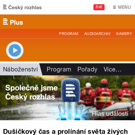
Přejít k hlavnímu obsahu
MENU
ŽIVĚ
PROGRAM
AUDIOARCHIV
KAMERY
Náboženství
Program
Pořady
Více
…
Dušičkový čas a prolínání světa živých