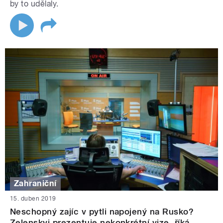
by to udělaly.
Zahraniční
15. duben 2019
Neschopný zajíc v pytli napojený na Rusko?
Zelenskyj prezentuje nekonkrétní vize, říká