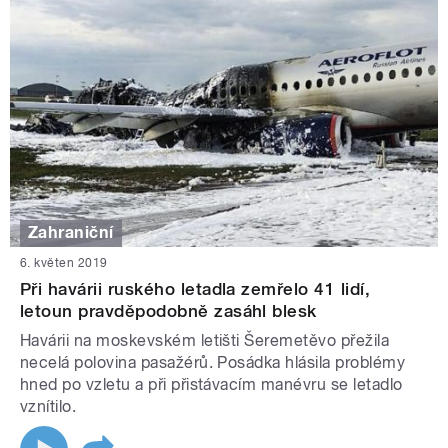
Zahraniční
6. květen 2019
Při havárii ruského letadla zemřelo 41 lidí,
letoun pravděpodobně zasáhl blesk
Havárii na moskevském letišti Šeremetěvo přežila
necelá polovina pasažérů. Posádka hlásila problémy
hned po vzletu a při přistávacím manévru se letadlo
vznítilo.