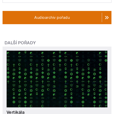
Audioarchiv pořadu
DALŠÍ POŘADY
Vertikála