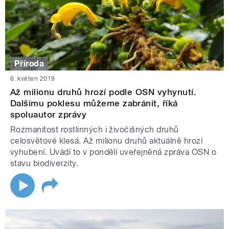
Příroda
6. květen 2019
Až milionu druhů hrozí podle OSN vyhynutí.
Dalšímu poklesu můžeme zabránit, říká
spoluautor zprávy
Rozmanitost rostlinných i živočišných druhů
celosvětové klesá. Až milionu druhů aktuálně hrozí
vyhubení. Uvádí to v pondělí uveřejněná zpráva OSN o
stavu biodiverzity.